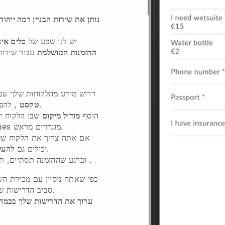
נותן את שירות הבניין רמה ייחוד
יש לנו שפע של
כלים אינ
ההזמנות המושלמת
עבור שירותי
דרוש מידע מהלקוחות שלך ע
או לא.
טקסט
, להפ
הוסף
מודול מיקום
שבו הלקוח יכ
הלקוח יכול לבחור בין availabilities מוגדרים מראש.
אם אתה צריך את הלקוח של
כחלק מזרימת ההזמנה.
יכולים גם
להעל
.
וברגע שההזמנה תסתיים, ת
כפי שאתה ניסיון עם מכירת הש
סביב הדרישות של שלבי ההזמנה שלך כדי להקל על חייך.
ערוך את הדרישות שלך בכמה 