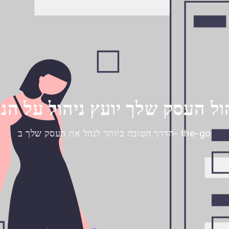
ול העסק שלך יועץ ניהול על הני
הדרך הטובה ביותר לנהל את העסק שלך ב- the-go