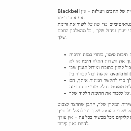
ית של תחכום ויעילות
- אין
Blackbell
אף אחד כמונו.
טואיטיביים
כדי שתוכל
ליצור את זרימת
 ייעוץ וניהול שלך
, כל מהטלפון החכם
שלך.
ם
תיבות סימון, בוחרי כמות ותיבות
וך את השדות האלה
חובה
ול להזין כתובת
ומודול תזמון
שבו
ך כדי לתקשר תמונות איתך, הם
ות תמונות
וכל
ללכוד את חתימת הלקוח שלך
ירות המקוון שלך, ייתכן שתרצה לצבוט
קליקים מכל מכשיר בכל עת
- אין צורך
להיות גאון קידוד.