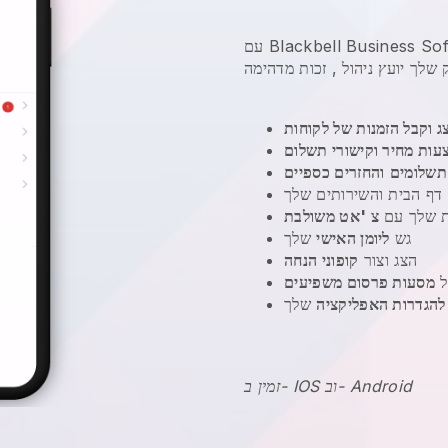
עם Blackbell Business Software App, אתה יכול להיות ממש
שלך יועץ ניהול
ג וקבל הזמנות של לקוחות
עות מחיר וקישורי תשלום
תשלומים
והחזרים כספיים
דף הבית והשירותים שלך
ת שלך עם
צ 'אט משולבת
גש
ליומן האישי
שלך
הצג וצור
קופוני הנחה
ל
מסעות פרסום משפיעים
להגדרות האפליקציה
שלך
זמין ב- IOS וב- Android