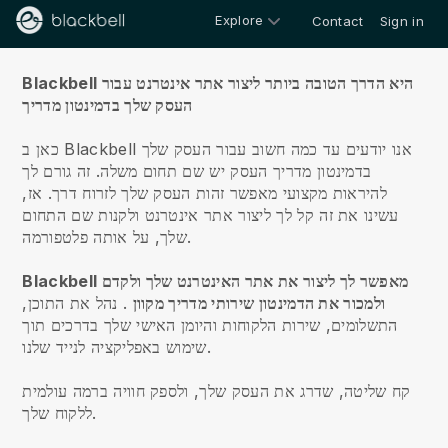
Explore
Contact
Sign in
עלינו
Blackbell היא הדרך הטובה ביותר ליצור אתר אינטרנט עבור
העסק שלך בדמינטון מדריך
כאן ב Blackbell אנו יודעים עד כמה חשוב עבור העסק שלך
בדמינטון מדריך העסק יש שם תחום משלה.
זה גורם לך
להיראות מקצועי מאפשר זהות העסק שלך לזרוח דרך. אז,
עשינו את זה קל לך ליצור אתר אינטרנט ולקנות שם התחום
שלך, על אותה פלטפורמה.
Blackbell מאפשר לך ליצור את אתר האינטרנט שלך ולקדם
ולמכור את הדמינטון שירותי מדריך מקוון
.
נהל את התוכן,
התשלומים, שירות הלקוחות והיומן האישי שלך בדרכים תוך
שימוש באפליקציה לנייד שלנו.
קח שליטה, שדרג את העסק שלך, ולספק חוויה ברמה עולמית
ללקוח שלך.