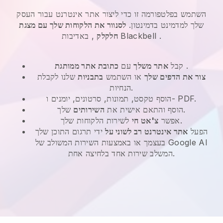
השתמש בפלטפורמה זו כדי ליצור אתר אינטרנט עבור העסק
שלך למדמינט בדמינטון.
לסנוור את הלקוחות שלך עם מצגת
.
Blackbell
, באדיבות
חלקלק
.
קבל
אתר משלך
עם
כתובת אתר ממותגת
צור את הדפים שלך
או השתמש
בתבניות
שלנו לקבלת
הנחיות.
הוסף טקסט, תמונות, סרטונים, יומנים ו- PDF.
שלך.
הוסף והתאם אישית את
השירותים
לשירות הלקוחות שלך.
אפשר
צ'אט חי
הפעל
אתר אינטרנט רב לשוני על
ידי תרגום התוכן שלך
בעצמך או באמצעות השירות המשולב של Google AI
המשלב שירות אחד בלחיצה אחת.