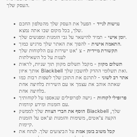
העסק שלך.
נגישות לנייד
- הפעל את העסק שלך מהטלפון החכם
שלך, בכל מקום שבו אתה נמצא.
- תמיד להישאר על גבי הזמנות ומפגשים שלך.
יומן אישי
- להפוך את האתר שלך מרגיש כמוך.
התאמה אישית
תקשורת מיידית
- צ 'אט ישירות עם הלקוחות שלך
לענות על כל השאילתות
תשלום מקוון
- מקבל תשלום מקוון תוך שניות, לראות
אותך איזון Blackbell ואת תשלומי ההדק לחשבון שלך.
אתר רב לשוני
- לתרגם את התוכן שלך לשפות רבות כמו
שאתה אוהב את עצמך או עם השירות בלחיצה אחת
בלחיצה אחת.
פרופילי לקוחות
- גישה לפרופילים שנאספו על לקוחותיך
עם הזמנות ומידע קודמות.
הוסף את חברי הצוות
שלך לממשק Blackbell שלך,
הקצה צ'אטים, משימות והזמנות וצ'אט על הזמנות
קיימות.
קבל משוב בזמן אמת
על הביצועים שלך. לנתח את