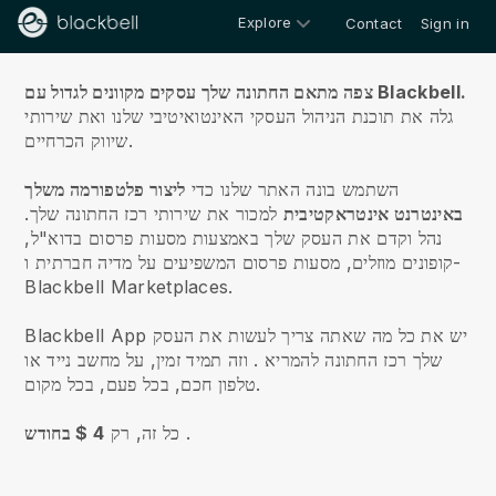
Explore
Contact
Sign in
עלינו
צפה מתאם החתונה שלך עסקים מקוונים לגדול עם Blackbell.
גלה את תוכנת הניהול העסקי האינטואיטיבי שלנו ואת שירותי
שיווק הכרחיים.
השתמש בונה האתר שלנו כדי
ליצור פלטפורמה משלך
באינטרנט אינטראקטיבית
למכור את שירותי רכז החתונה שלך.
נהל וקדם את העסק שלך באמצעות מסעות פרסום בדוא"ל,
קופונים מוזלים, מסעות פרסום המשפיעים על מדיה חברתית ו-
Blackbell Marketplaces.
Blackbell App יש את כל מה שאתה צריך לעשות את העסק
שלך רכז החתונה להמריא
. וזה תמיד זמין, על מחשב נייד או
טלפון חכם, בכל פעם, בכל מקום.
.
כל זה, רק
4 $ בחודש