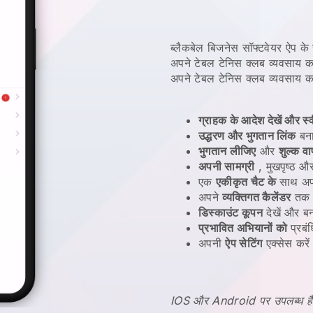
ब्लैकबेल बिजनेस सॉफ्टवेयर ऐप क
अपने टेबल टेनिस क्लब व्यवसाय क
अपने टेबल टेनिस क्लब व्यवसाय क
ग्राहक के आदेश देखें और स्व
उद्धरण और भुगतान लिंक
बना
भुगतान लीजिए
और
शुल्क व
अपनी सामग्री
, मुखपृष्ठ औ
एक
एकीकृत चैट के
साथ अपने
अपने
व्यक्तिगत कैलेंडर
तक पह
डिस्काउंट कूपन
देखें और बन
प्रभावित अभियानों को
प्रबंध
अपनी
ऐप सेटिंग
एक्सेस करें
IOS और Android पर उपलब्ध है