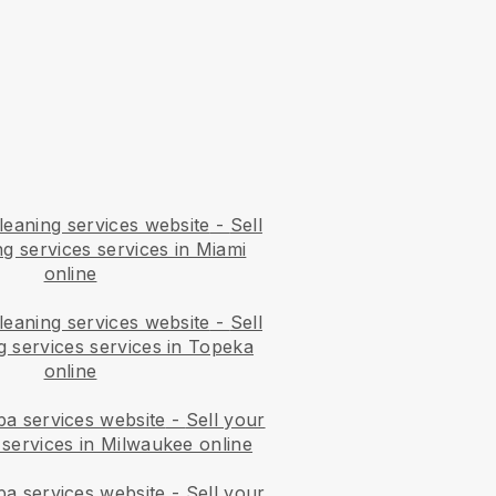
leaning services website
-
Sell
g services services in Miami
online
leaning services website
-
Sell
g services services in Topeka
online
pa services website
-
Sell your
 services in Milwaukee online
pa services website
-
Sell your