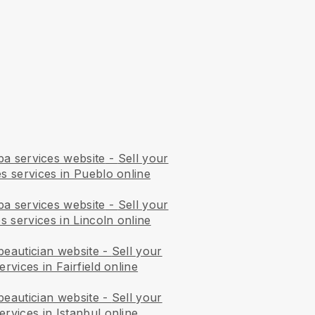
pa services website
-
Sell your
es services in Pueblo online
pa services website
-
Sell your
s services in Lincoln online
beautician website
-
Sell your
rvices in Fairfield online
beautician website
-
Sell your
ervices in Istanbul online