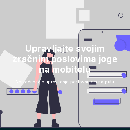
Upravljajte svojim
zračnim poslovima joge
na mobitelu
Najveći način upravljanja poslovanjem na putu