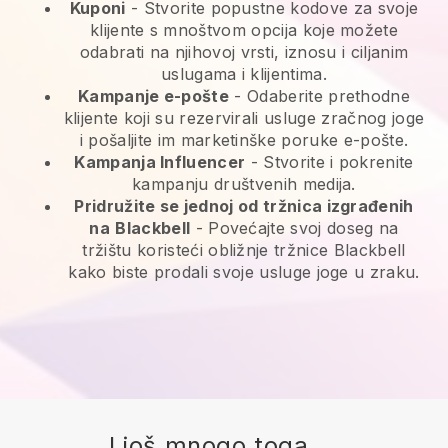
Kuponi
- Stvorite popustne kodove za svoje
klijente s mnoštvom opcija koje možete
odabrati na njihovoj vrsti, iznosu i ciljanim
uslugama i klijentima.
Kampanje e-pošte
-
Odaberite prethodne
klijente koji su rezervirali usluge zračnog joge
i pošaljite im marketinške poruke e-pošte.
Kampanja Influencer
- Stvorite i pokrenite
kampanju društvenih medija.
Pridružite se jednoj od tržnica izgrađenih
na
Blackbell
-
Povećajte svoj doseg na
tržištu koristeći obližnje tržnice Blackbell
kako biste prodali svoje usluge joge u zraku.
I još mnogo toga ...