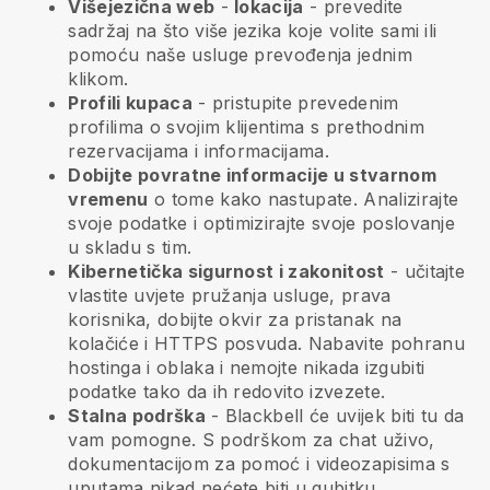
Višejezična web
-
lokacija
- prevedite
sadržaj na što više jezika koje volite sami ili
pomoću naše usluge prevođenja jednim
klikom.
Profili kupaca
- pristupite prevedenim
profilima o svojim klijentima s prethodnim
rezervacijama i informacijama.
Dobijte povratne informacije u stvarnom
vremenu
o tome kako nastupate. Analizirajte
svoje podatke i optimizirajte svoje poslovanje
u skladu s tim.
Kibernetička sigurnost i zakonitost
- učitajte
vlastite uvjete pružanja usluge, prava
korisnika, dobijte okvir za pristanak na
kolačiće i HTTPS posvuda. Nabavite pohranu
hostinga i oblaka i nemojte nikada izgubiti
podatke tako da ih redovito izvezete.
Stalna podrška
-
Blackbell
će uvijek biti tu da
vam pomogne. S podrškom za chat uživo,
dokumentacijom za pomoć i videozapisima s
uputama nikad nećete biti u gubitku.