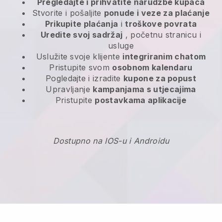
Pregledajte i prihvatite narudžbe kupaca
Stvorite i pošaljite
ponude i veze za plaćanje
Prikupite plaćanja
i
troškove povrata
Uredite svoj sadržaj
, početnu stranicu i
usluge
Uslužite svoje klijente
integriranim chatom
Pristupite svom
osobnom kalendaru
Pogledajte i izradite
kupone za popust
Upravljanje
kampanjama s utjecajima
Pristupite
postavkama aplikacije
Dostupno na IOS-u i Androidu