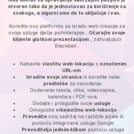
stvoren tako da je jednostavan za korištenje za
svakoga, a sigurni smo da to uključuje i vas.
Koristite ovu platformu za izradu web-lokacije za
svoje
usluge dječje psihoterapije
.
Očarajte svoje
klijente glatkom prezentacijom
, zahvaljujući
Blackbell
.
Nabavite
vlastitu web-lokaciju
s
označenim
URL-om
.
Izradite svoje stranice
ili koristite naše
predloške
za navođenje.
Dodavanje teksta, slika, videozapisa,
kalendara i PDF-ova.
Dodajte i prilagodite svoje
usluge
.
Omogućite
višejezičnu web-lokaciju
Prevedite
svoj sadržaj na različite jezike ili
pomoću integrirane usluge Google
Prevoditelja jednim klikom
pomoću usluge