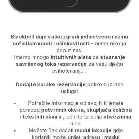
Blackbell
daje vašoj zgradi jedinstvenu razinu
sofisticiranosti i učinkovitosti
- nema nikoga
poput nas.
Imamo mnogo
intuitivnih alata
za
stvaranje
savršenog toka rezervacije
za vašu dječju
psihoterapiju
.
Dodajte korake rezervacije
prilikom izrade
usluge:
Potražite informacije od svojih klijenata
pomoću
potvrdnih okvira, skupljača količina
i tekstnih okvira
, učinite ta polja
obveznima
ili ne.
Možete čak dodati
modul lokacije
gdje
korisnik može unijeti adresu i
modul