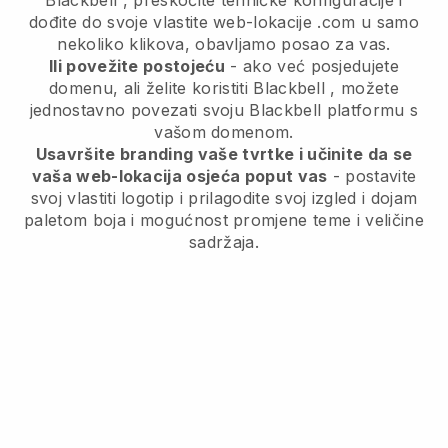
Blackbell
, preskočite tehničke konfiguracije i
dođite do svoje vlastite web-lokacije .com u samo
nekoliko klikova, obavljamo posao za vas.
Ili povežite postojeću
- ako već posjedujete
domenu, ali želite koristiti
Blackbell
, možete
jednostavno povezati svoju
Blackbell
platformu s
vašom domenom.
Usavršite branding vaše tvrtke i učinite da se
vaša web-lokacija osjeća poput vas
- postavite
svoj vlastiti logotip i prilagodite svoj izgled i dojam
paletom boja i mogućnost promjene teme i veličine
sadržaja.