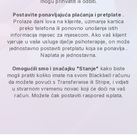
mogu prihvatiti ili odbiti.
Postavite ponavljajuća plaćanja i pretplate
.
Prolaze dani lova na klijente, uzimanje kartica
preko telefona ili ponovno unošenje istih
informacija mjesec za mjesecom.
Ako vaš klijent
vjeruje u vaše usluge dječje psihoterapije, on može
jednostavno postaviti pretplatu koja se ponavlja
.
Naplata je jednostavna.
Omogućili smo i značajku "Stanje"
kako biste
mogli pratiti koliko imate na svom
Blackbell
računu
da možete povući s Transferwise ili Stripe, i vidjeti
u stvarnom vremenu novac koji će doći na vaš
račun. Možete čak postaviti raspored isplata.