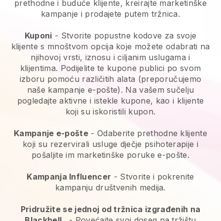
prethodne i buduće klijente, kreirajte marketinške
kampanje i prodajete putem tržnica.
Kuponi
- Stvorite popustne kodove za svoje
klijente s mnoštvom opcija koje možete odabrati na
njihovoj vrsti, iznosu i ciljanim uslugama i
klijentima. Podijelite te kupone publici po svom
izboru pomoću različitih alata (preporučujemo
naše kampanje e-pošte). Na vašem sučelju
pogledajte aktivne i istekle kupone, kao i klijente
koji su iskoristili kupon.
Kampanje e-pošte
-
Odaberite prethodne klijente
koji su rezervirali usluge dječje psihoterapije i
pošaljite im marketinške poruke e-pošte.
Kampanja Influencer
- Stvorite i pokrenite
kampanju društvenih medija.
Pridružite se jednoj od tržnica izgrađenih na
Blackbell
-
Povećajte svoj doseg na tržištu