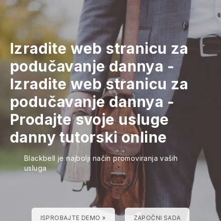
Izradite web stranicu za
podučavanje dannya
-
Izradite web stranicu za
podučavanje dannya
-
Prodajte svoje usluge
danny tutorski online
Blackbell je najbolji način promoviranja vaših
usluga
ISPROBAJTE DEMO »
ZAPOČNI SADA