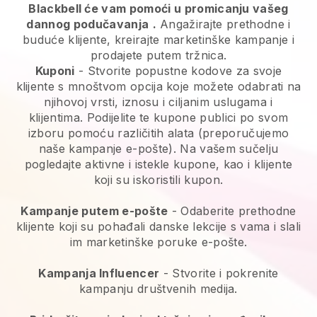
Blackbell će vam pomoći u promicanju vašeg
dannog podučavanja
.
Angažirajte prethodne i
buduće klijente, kreirajte marketinške kampanje i
prodajete putem tržnica.
Kuponi
- Stvorite popustne kodove za svoje
klijente s mnoštvom opcija koje možete odabrati na
njihovoj vrsti, iznosu i ciljanim uslugama i
klijentima. Podijelite te kupone publici po svom
izboru pomoću različitih alata (preporučujemo
naše kampanje e-pošte). Na vašem sučelju
pogledajte aktivne i istekle kupone, kao i klijente
koji su iskoristili kupon.
Kampanje putem e-pošte
-
Odaberite prethodne
klijente koji su pohađali danske lekcije s vama i slali
im marketinške poruke e-pošte.
Kampanja Influencer
- Stvorite i pokrenite
kampanju društvenih medija.