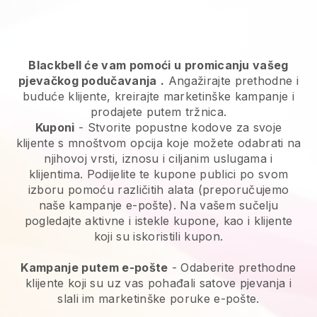
Blackbell će vam pomoći u promicanju vašeg
pjevačkog podučavanja
.
Angažirajte prethodne i
buduće klijente, kreirajte marketinške kampanje i
prodajete putem tržnica.
Kuponi
- Stvorite popustne kodove za svoje
klijente s mnoštvom opcija koje možete odabrati na
njihovoj vrsti, iznosu i ciljanim uslugama i
klijentima. Podijelite te kupone publici po svom
izboru pomoću različitih alata (preporučujemo
naše kampanje e-pošte). Na vašem sučelju
pogledajte aktivne i istekle kupone, kao i klijente
koji su iskoristili kupon.
Kampanje putem e-pošte
-
Odaberite prethodne
klijente koji su uz vas pohađali satove pjevanja i
slali im marketinške poruke e-pošte.