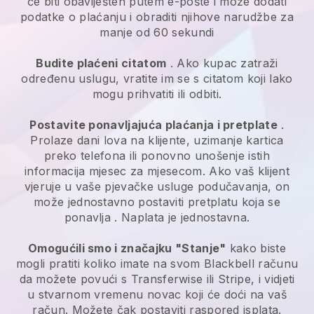
će biti obaviješten putem e-pošte i može dodati
podatke o plaćanju i obraditi njihove narudžbe za
manje od 60 sekundi
Budite plaćeni citatom
. Ako kupac zatraži
određenu uslugu, vratite im se s citatom koji lako
mogu prihvatiti ili odbiti.
Postavite ponavljajuća plaćanja i pretplate
.
Prolaze dani lova na klijente, uzimanje kartica
preko telefona ili ponovno unošenje istih
informacija mjesec za mjesecom.
Ako vaš klijent
vjeruje u vaše pjevačke usluge podučavanja, on
može jednostavno postaviti pretplatu koja se
ponavlja
. Naplata je jednostavna.
Omogućili smo i značajku "Stanje"
kako biste
mogli pratiti koliko imate na svom
Blackbell
računu
da možete povući s
Transferwise
ili Stripe, i vidjeti
u stvarnom vremenu novac koji će doći na vaš
račun. Možete čak postaviti raspored isplata.