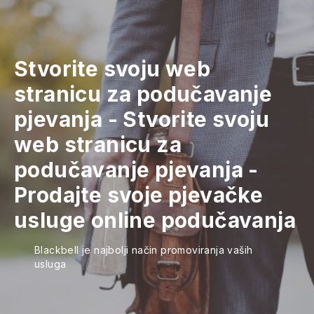
Stvorite svoju web
stranicu za podučavanje
pjevanja
-
Stvorite svoju
web stranicu za
podučavanje pjevanja
-
Prodajte svoje pjevačke
usluge online podučavanja
Blackbell je najbolji način promoviranja vaših
usluga