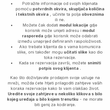
Potražite informacije od svojih klijenata
pomoću
potvrdnih okvira, skupljača količina
i tekstnih okvira
, učinite ta polja
obveznima
ili ne.
Možete čak dodati
modul lokacije
gdje
korisnik može unijeti adresu i
modul
rasporeda
gdje korisnik može odabrati
između unaprijed definiranih raspoloživosti.
Ako trebate klijenta da s vama komunicira
slike, oni također mogu
učitati slike
kao dio
toka rezervacije.
Kada se rezervacija završi, možete
snimiti
potpis svog klijenta
.
Kao što doživljavate prodajom svoje usluge na
mreži, možda ćete htjeti prilagoditi zahtjeve vaših
koraka rezervacije kako bi vam olakšao život.
Uredite svoje zahtjeve u nekoliko klikova s bilo
kojeg uređaja u bilo kojem trenutku
- ne morate
biti genij za kodiranje.