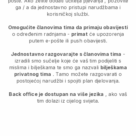
pošte.
Ako želite dodati učitelja pjevanja
, pozovite
ga / a da jednostavno pristupi narudžbama i
korisničkoj službi.
Omogućite članovima tima da primaju obavijesti
o određenim radnjama -
primat
će upozorenja
putem e-pošte ili push obavijesti.
Jednostavno razgovarajte s članovima tima
-
izradili smo sučelje koje će vaš tim podijeliti s
mislima i bilješkama te smo ga nazvali
bilješkama
privatnog tima
. Tamo možete razgovarati o
postojećoj narudžbi i spojiti plan djelovanja.
Back office je dostupan na više jezika
, ako vaš
tim dolazi iz cijelog svijeta.