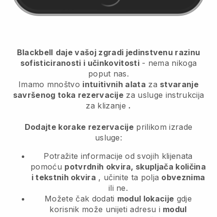
Blackbell
daje vašoj zgradi jedinstvenu razinu
sofisticiranosti i učinkovitosti
- nema nikoga
poput nas.
Imamo mnoštvo
intuitivnih alata
za
stvaranje
savršenog toka rezervacije
za usluge instrukcija
za klizanje
.
Dodajte korake rezervacije
prilikom izrade
usluge:
Potražite informacije od svojih klijenata
pomoću
potvrdnih okvira, skupljača količina
i tekstnih okvira
, učinite ta polja
obveznima
ili ne.
Možete čak dodati
modul lokacije
gdje
korisnik može unijeti adresu i
modul