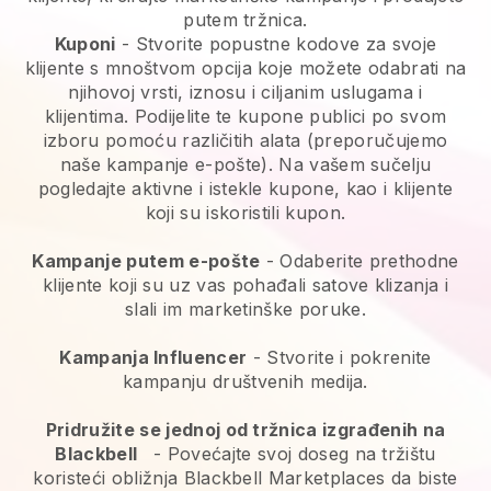
putem tržnica.
Kuponi
- Stvorite popustne kodove za svoje
klijente s mnoštvom opcija koje možete odabrati na
njihovoj vrsti, iznosu i ciljanim uslugama i
klijentima. Podijelite te kupone publici po svom
izboru pomoću različitih alata (preporučujemo
naše kampanje e-pošte). Na vašem sučelju
pogledajte aktivne i istekle kupone, kao i klijente
koji su iskoristili kupon.
Kampanje putem e-pošte
-
Odaberite prethodne
klijente koji su uz vas pohađali satove klizanja i
slali im marketinške poruke.
Kampanja Influencer
- Stvorite i pokrenite
kampanju društvenih medija.
Pridružite se jednoj od tržnica izgrađenih na
Blackbell
-
Povećajte svoj doseg na tržištu
koristeći obližnja Blackbell Marketplaces da biste