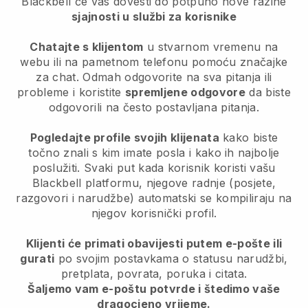
Blackbell
će vas dovesti do potpuno nove razine
sjajnosti u službi za korisnike
Chatajte s klijentom
u stvarnom vremenu na
webu ili na pametnom telefonu pomoću značajke
za chat. Odmah odgovorite na sva pitanja ili
probleme i koristite
spremljene odgovore
da biste
odgovorili na često postavljana pitanja.
Pogledajte profile svojih klijenata
kako biste
točno znali s kim imate posla i kako ih najbolje
poslužiti. Svaki put kada korisnik koristi vašu
Blackbell platformu, njegove radnje (posjete,
razgovori i narudžbe) automatski se kompiliraju na
njegov korisnički profil.
Klijenti će primati obavijesti putem e-pošte ili
gurati
po svojim postavkama o statusu narudžbi,
pretplata, povrata, poruka i citata.
Šaljemo vam e-poštu potvrde i štedimo vaše
dragocjeno vrijeme.