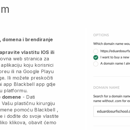
im
, domena i brendiranje
ravite vlastitu IOS ili
lovna web stranica za
 aplikaciju
koju korisnici
reu ili na Google Playu
e. Ili možete preskočiti
rni app
Blackbell
app gdje
šu platformu.
me domene
-
Dati
 Vašu plastičnu kirurgiju
domene pomoću
Blackbell
,
 i dođite do svoje vlastite
iko klikova, obavit ćemo