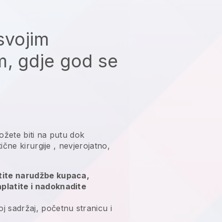
svojim
, gdje god se
ožete biti na putu dok
ične kirurgije
, nevjerojatno,
atite narudžbe kupaca,
aplatite i nadoknadite
j sadržaj, početnu stranicu i