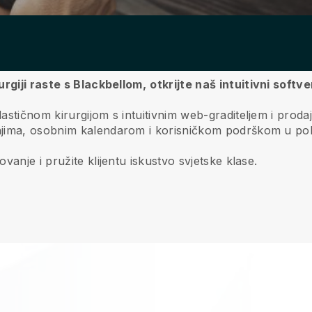
urgiji raste s Blackbellom,
otkrijte naš intuitivni softv
tičnom kirurgijom s intuitivnim web-graditeljem i prodajt
njima, osobnim kalendarom i korisničkom podrškom u pok
anje i pružite klijentu iskustvo svjetske klase.