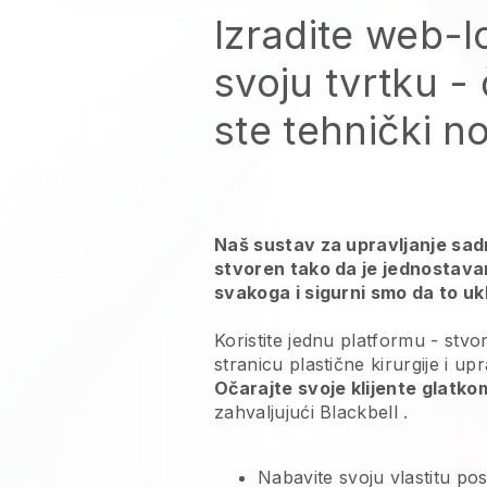
Izradite web-l
svoju tvrtku - 
ste tehnički no
Naš sustav za upravljanje sadr
stvoren tako da je jednostava
svakoga i sigurni smo da to ukl
Koristite jednu platformu -
stvo
stranicu plastične kirurgije i upr
Očarajte svoje klijente glatk
zahvaljujući
Blackbell
.
Nabavite svoju vlastitu po