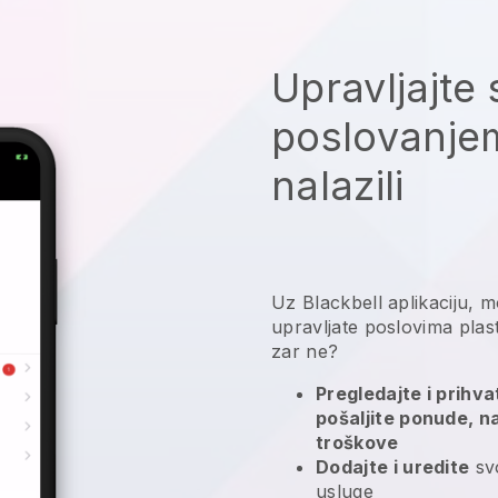
Upravljajte 
poslovanjem
nalazili
Uz
Blackbell
aplikaciju,
m
upravljate poslovima plast
zar ne?
Pregledajte i prihv
pošaljite ponude, n
troškove
Dodajte i uredite
svo
usluge