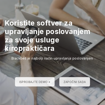
Koristite softver za
upravljanje poslovanjem
za svoje usluge
kiropraktičara
Blackbell je najbolji način upravljanja poslovanjem
ISPROBAJTE DEMO »
ZAPOČNI SADA