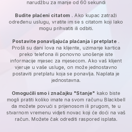
narudžbu za manje od 60 sekundi
Budite plaćeni citatom
. Ako kupac zatraži
određenu uslugu, vratite im se s citatom koji lako
mogu prihvatiti ili odbiti.
Postavite ponavljajuća plaćanja i pretplate
.
Prošli su dani lova na klijente, uzimanje kartica
preko telefona ili ponovno unošenje iste
informacije mjesec za mjesecom. Ako vaš klijent
vjeruje u vaše usluge, on može jednostavno
postaviti pretplatu koja se ponavlja. Naplata je
jednostavna.
Omogućili smo i značajku "Stanje"
kako biste
mogli pratiti koliko imate na svom računu
Blackbell
da možete povući s prijenosom ili prugom, te u
stvarnom vremenu vidjeti novac koji će doći na vaš
račun. Možete čak odrediti raspored isplata.