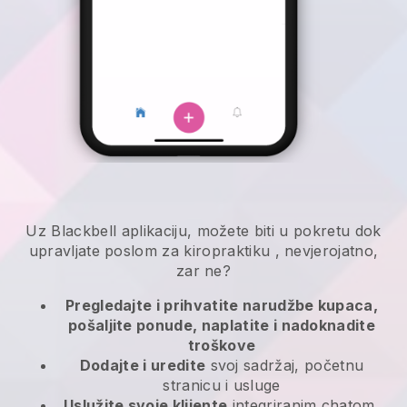
Uz
Blackbell
aplikaciju,
možete biti u pokretu dok
upravljate poslom za kiropraktiku
, nevjerojatno,
zar ne?
Pregledajte i prihvatite narudžbe kupaca,
pošaljite ponude, naplatite i nadoknadite
troškove
Dodajte i uredite
svoj sadržaj, početnu
stranicu i usluge
Uslužite svoje klijente
integriranim chatom,