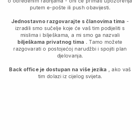
o određenim radnjama - oni će primati upozorenja
putem e-pošte ili push obavijesti.
Jednostavno razgovarajte s članovima tima
-
izradili smo sučelje koje će vaš tim podijeliti s
mislima i bilješkama, a mi smo ga nazvali
bilješkama privatnog tima
. Tamo možete
razgovarati o postojećoj narudžbi i spojiti plan
djelovanja.
Back office je dostupan na više jezika
, ako vaš
tim dolazi iz cijelog svijeta.