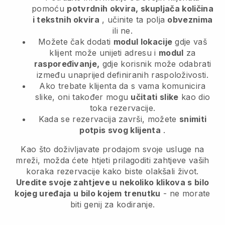
pomoću
potvrdnih okvira, skupljača količina
i tekstnih okvira
, učinite ta polja
obveznima
ili ne.
Možete čak dodati
modul lokacije
gdje vaš
klijent može unijeti adresu i
modul
za
raspoređivanje,
gdje korisnik može odabrati
između unaprijed definiranih raspoloživosti.
Ako trebate klijenta da s vama komunicira
slike, oni također mogu
učitati slike
kao dio
toka rezervacije.
Kada se rezervacija završi, možete
snimiti
potpis svog klijenta
.
Kao što doživljavate prodajom svoje usluge na
mreži, možda ćete htjeti prilagoditi zahtjeve vaših
koraka rezervacije kako biste olakšali život.
Uredite svoje zahtjeve u nekoliko klikova s bilo
kojeg uređaja u bilo kojem trenutku
- ne morate
biti genij za kodiranje.