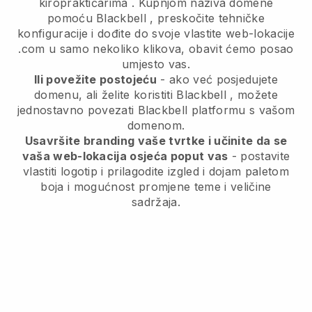
kiropraktičarima
. Kupnjom naziva domene
pomoću
Blackbell
, preskočite tehničke
konfiguracije i dođite do svoje vlastite web-lokacije
.com u samo nekoliko klikova, obavit ćemo posao
umjesto vas.
Ili povežite postojeću
- ako već posjedujete
domenu, ali želite koristiti
Blackbell
, možete
jednostavno povezati
Blackbell
platformu s vašom
domenom.
Usavršite branding vaše tvrtke i učinite da se
vaša web-lokacija osjeća poput vas
- postavite
vlastiti logotip i prilagodite izgled i dojam paletom
boja i mogućnost promjene teme i veličine
sadržaja.