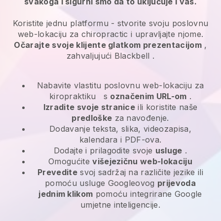
svakoga i sigurni smo da to uključuje i vas.
Koristite jednu platformu -
stvorite svoju poslovnu
web-lokaciju za chiropractic i upravljajte njome.
Očarajte svoje klijente glatkom prezentacijom
,
zahvaljujući
Blackbell
.
Nabavite vlastitu poslovnu web-lokaciju za
kiropraktiku
s
označenim URL-om
.
Izradite svoje stranice
ili koristite naše
predloške
za navođenje.
Dodavanje teksta, slika, videozapisa,
kalendara i PDF-ova.
Dodajte i prilagodite svoje
usluge
.
Omogućite
višejezičnu web-lokaciju
Prevedite
svoj sadržaj na različite jezike ili
pomoću usluge Googleovog
prijevoda
jednim klikom
pomoću integrirane Google
umjetne inteligencije.