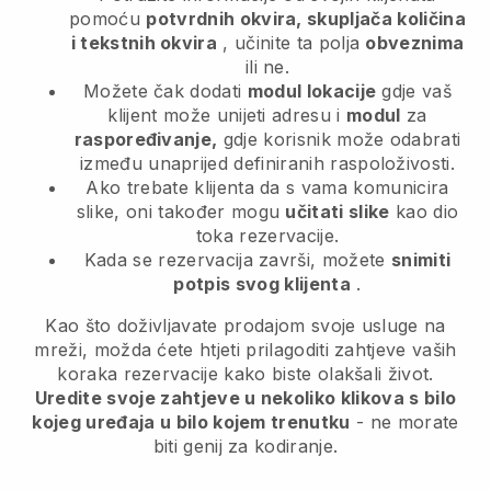
pomoću
potvrdnih okvira, skupljača količina
i tekstnih okvira
, učinite ta polja
obveznima
ili ne.
Možete čak dodati
modul lokacije
gdje vaš
klijent može unijeti adresu i
modul
za
raspoređivanje,
gdje korisnik može odabrati
između unaprijed definiranih raspoloživosti.
Ako trebate klijenta da s vama komunicira
slike, oni također mogu
učitati slike
kao dio
toka rezervacije.
Kada se rezervacija završi, možete
snimiti
potpis svog klijenta
.
Kao što doživljavate prodajom svoje usluge na
mreži, možda ćete htjeti prilagoditi zahtjeve vaših
koraka rezervacije kako biste olakšali život.
Uredite svoje zahtjeve u nekoliko klikova s bilo
kojeg uređaja u bilo kojem trenutku
- ne morate
biti genij za kodiranje.