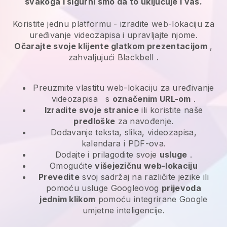
svakoga i sigurni smo da to uključuje i vas.
Koristite jednu platformu -
izradite web-lokaciju za
uređivanje videozapisa i upravljajte njome.
Očarajte svoje klijente glatkom prezentacijom
,
zahvaljujući
Blackbell
.
Preuzmite vlastitu web-lokaciju za uređivanje
videozapisa
s
označenim URL-om
.
Izradite svoje stranice
ili koristite naše
predloške
za navođenje.
Dodavanje teksta, slika, videozapisa,
kalendara i PDF-ova.
Dodajte i prilagodite svoje
usluge
.
Omogućite
višejezičnu web-lokaciju
Prevedite
svoj sadržaj na različite jezike ili
pomoću usluge Googleovog
prijevoda
jednim klikom
pomoću integrirane Google
umjetne inteligencije.