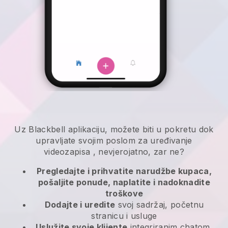
Uz
Blackbell
aplikaciju,
možete biti u pokretu dok
upravljate svojim poslom za uređivanje
videozapisa
, nevjerojatno, zar ne?
Pregledajte i prihvatite narudžbe kupaca,
pošaljite ponude, naplatite i nadoknadite
troškove
Dodajte i uredite
svoj sadržaj, početnu
stranicu i usluge
Uslužite svoje klijente
integriranim chatom,