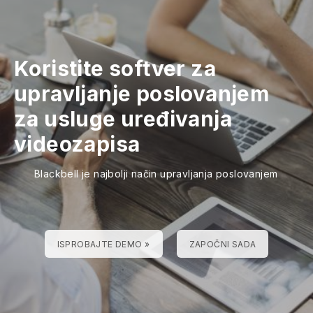
Koristite softver za
upravljanje poslovanjem
za usluge uređivanja
videozapisa
Blackbell je najbolji način upravljanja poslovanjem
ISPROBAJTE DEMO »
ZAPOČNI SADA