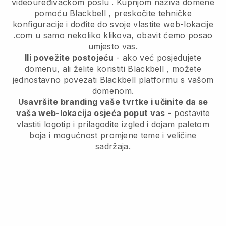
videouređivačkom poslu
. Kupnjom naziva domene
pomoću
Blackbell
, preskočite tehničke
konfiguracije i dođite do svoje vlastite web-lokacije
.com u samo nekoliko klikova, obavit ćemo posao
umjesto vas.
Ili povežite postojeću
- ako već posjedujete
domenu, ali želite koristiti
Blackbell
, možete
jednostavno povezati
Blackbell
platformu s vašom
domenom.
Usavršite branding vaše tvrtke i učinite da se
vaša web-lokacija osjeća poput vas
- postavite
vlastiti logotip i prilagodite izgled i dojam paletom
boja i mogućnost promjene teme i veličine
sadržaja.