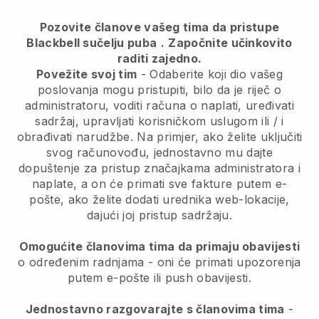
Pozovite članove vašeg tima da pristupe
Blackbell sučelju puba
.
Započnite učinkovito
raditi zajedno.
Povežite svoj tim
- Odaberite koji dio vašeg
poslovanja mogu pristupiti, bilo da je riječ o
administratoru, voditi računa o naplati, uređivati
sadržaj, upravljati korisničkom uslugom ili / i
obrađivati narudžbe. Na primjer, ako želite uključiti
svog računovođu, jednostavno mu dajte
dopuštenje za pristup značajkama administratora i
naplate, a on će primati sve fakture putem e-
pošte, ako želite dodati urednika web-lokacije,
dajući joj pristup sadržaju.
Omogućite članovima tima da primaju obavijesti
o određenim radnjama - oni će primati upozorenja
putem e-pošte ili push obavijesti.
Jednostavno razgovarajte s članovima tima
-