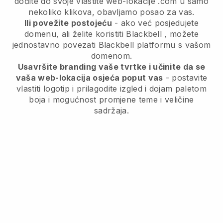
dođite do svoje vlastite web-lokacije .com u samo
nekoliko klikova, obavljamo posao za vas.
Ili povežite postojeću
- ako već posjedujete
domenu, ali želite koristiti
Blackbell
, možete
jednostavno povezati
Blackbell
platformu s vašom
domenom.
Usavršite branding vaše tvrtke i učinite da se
vaša web-lokacija osjeća poput vas
- postavite
vlastiti logotip i prilagodite izgled i dojam paletom
boja i mogućnost promjene teme i veličine
sadržaja.