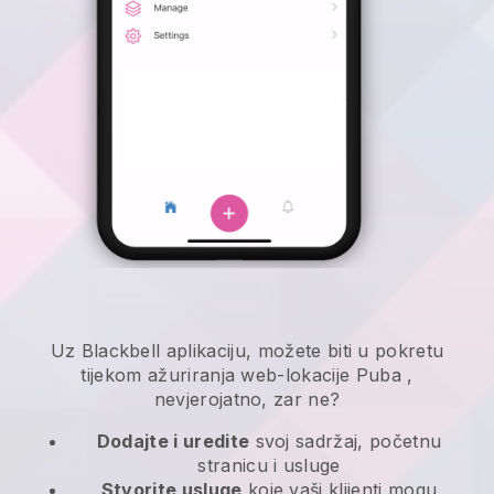
Uz
Blackbell
aplikaciju,
možete biti u pokretu
tijekom ažuriranja web-lokacije Puba
,
nevjerojatno, zar ne?
Dodajte i uredite
svoj sadržaj, početnu
stranicu i usluge
Stvorite usluge
koje vaši klijenti mogu