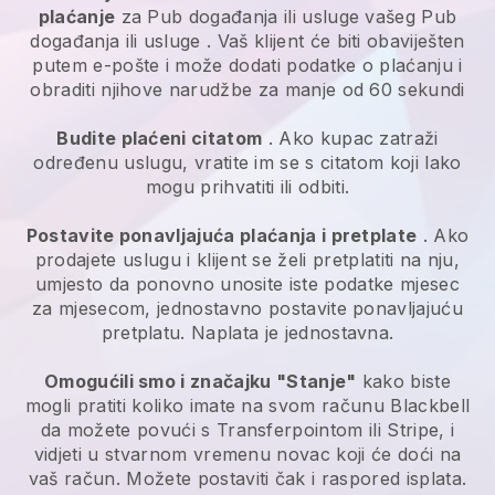
plaćanje
za
Pub događanja ili usluge
vašeg
Pub
događanja ili usluge
. Vaš klijent će biti obaviješten
putem e-pošte i može dodati podatke o plaćanju i
obraditi njihove narudžbe za manje od 60 sekundi
Budite plaćeni citatom
. Ako kupac zatraži
određenu uslugu, vratite im se s citatom koji lako
mogu prihvatiti ili odbiti.
Postavite ponavljajuća plaćanja i pretplate
. Ako
prodajete uslugu i klijent se želi pretplatiti na nju,
umjesto da ponovno unosite iste podatke mjesec
za mjesecom, jednostavno postavite ponavljajuću
pretplatu. Naplata je jednostavna.
Omogućili smo i značajku "Stanje"
kako biste
mogli pratiti koliko imate na svom računu
Blackbell
da možete povući s Transferpointom ili Stripe, i
vidjeti u stvarnom vremenu novac koji će doći na
vaš račun. Možete postaviti čak i raspored isplata.