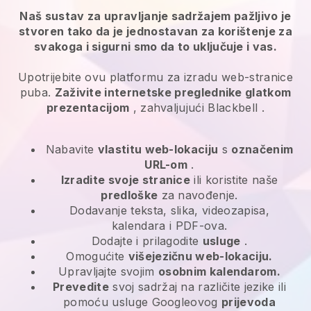
Naš sustav za upravljanje sadržajem pažljivo je
stvoren tako da je jednostavan za korištenje za
svakoga i sigurni smo da to uključuje i vas.
Upotrijebite ovu platformu za izradu web-stranice
puba.
Zaživite internetske preglednike glatkom
prezentacijom
, zahvaljujući
Blackbell
.
Nabavite
vlastitu web-lokaciju
s
označenim
URL-om
.
Izradite svoje stranice
ili koristite naše
predloške
za navođenje.
Dodavanje teksta, slika, videozapisa,
kalendara i PDF-ova.
Dodajte i prilagodite
usluge
.
Omogućite
višejezičnu web-lokaciju.
Upravljajte svojim
osobnim kalendarom.
Prevedite
svoj sadržaj na različite jezike ili
pomoću usluge Googleovog
prijevoda