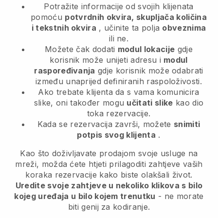
Potražite informacije od svojih klijenata
pomoću
potvrdnih okvira, skupljača količina
i tekstnih okvira
, učinite ta polja
obveznima
ili ne.
Možete čak dodati
modul lokacije
gdje
korisnik može unijeti adresu i
modul
raspoređivanja
gdje korisnik može odabrati
između unaprijed definiranih raspoloživosti.
Ako trebate klijenta da s vama komunicira
slike, oni također mogu
učitati slike
kao dio
toka rezervacije.
Kada se rezervacija završi, možete
snimiti
potpis svog klijenta
.
Kao što doživljavate prodajom svoje usluge na
mreži, možda ćete htjeti prilagoditi zahtjeve vaših
koraka rezervacije kako biste olakšali život.
Uredite svoje zahtjeve u nekoliko klikova s bilo
kojeg uređaja u bilo kojem trenutku
- ne morate
biti genij za kodiranje.