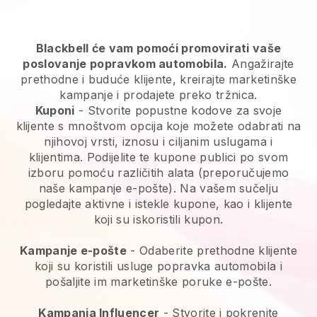
Blackbell će vam pomoći promovirati vaše
poslovanje popravkom automobila.
Angažirajte
prethodne i buduće klijente, kreirajte marketinške
kampanje i prodajete preko tržnica.
Kuponi
- Stvorite popustne kodove za svoje
klijente s mnoštvom opcija koje možete odabrati na
njihovoj vrsti, iznosu i ciljanim uslugama i
klijentima. Podijelite te kupone publici po svom
izboru pomoću različitih alata (preporučujemo
naše kampanje e-pošte). Na vašem sučelju
pogledajte aktivne i istekle kupone, kao i klijente
koji su iskoristili kupon.
Kampanje e-pošte
-
Odaberite prethodne klijente
koji su koristili usluge popravka automobila i
pošaljite im marketinške poruke e-pošte.
Kampanja Influencer
- Stvorite i pokrenite