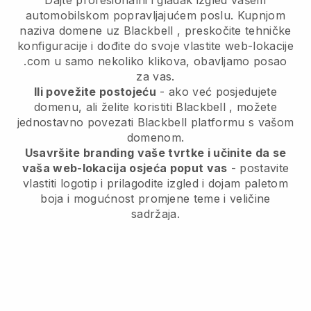
Dajte profesionalni i gladak izgled vašem
automobilskom popravljajućem poslu.
Kupnjom
naziva domene uz
Blackbell
, preskočite tehničke
konfiguracije i dođite do svoje vlastite web-lokacije
.com u samo nekoliko klikova, obavljamo posao
za vas.
Ili povežite postojeću
- ako već posjedujete
domenu, ali želite koristiti
Blackbell
, možete
jednostavno povezati
Blackbell
platformu s vašom
domenom.
Usavršite branding vaše tvrtke i učinite da se
vaša web-lokacija osjeća poput vas
- postavite
vlastiti logotip i prilagodite izgled i dojam paletom
boja i mogućnost promjene teme i veličine
sadržaja.