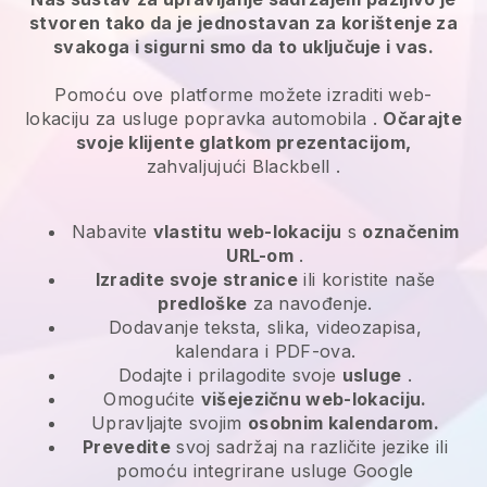
stvoren tako da je jednostavan za korištenje za
svakoga i sigurni smo da to uključuje i vas.
Pomoću ove platforme možete izraditi web-
lokaciju za
usluge popravka automobila
.
Očarajte
svoje klijente glatkom prezentacijom,
zahvaljujući
Blackbell
.
Nabavite
vlastitu web-lokaciju
s
označenim
URL-om
.
Izradite svoje stranice
ili koristite naše
predloške
za navođenje.
Dodavanje teksta, slika, videozapisa,
kalendara i PDF-ova.
Dodajte i prilagodite svoje
usluge
.
Omogućite
višejezičnu web-lokaciju.
Upravljajte svojim
osobnim kalendarom.
Prevedite
svoj sadržaj na različite jezike ili
pomoću integrirane usluge Google