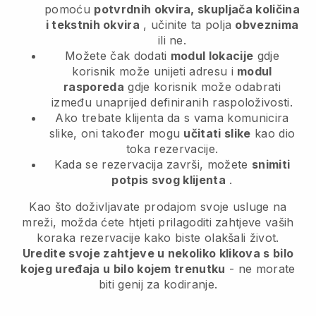
pomoću
potvrdnih okvira, skupljača količina
i tekstnih okvira
, učinite ta polja
obveznima
ili ne.
Možete čak dodati
modul lokacije
gdje
korisnik može unijeti adresu i
modul
rasporeda
gdje korisnik može odabrati
između unaprijed definiranih raspoloživosti.
Ako trebate klijenta da s vama komunicira
slike, oni također mogu
učitati slike
kao dio
toka rezervacije.
Kada se rezervacija završi, možete
snimiti
potpis svog klijenta
.
Kao što doživljavate prodajom svoje usluge na
mreži, možda ćete htjeti prilagoditi zahtjeve vaših
koraka rezervacije kako biste olakšali život.
Uredite svoje zahtjeve u nekoliko klikova s bilo
kojeg uređaja u bilo kojem trenutku
- ne morate
biti genij za kodiranje.