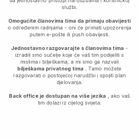
da jednostavno pristupi narudžbama i korisničkoj
službi.
Omogućite članovima tima da primaju obavijesti
o određenim radnjama - oni će primati upozorenja
putem e-pošte ili push obavijesti.
Jednostavno razgovarajte s članovima tima
-
izradili smo sučelje koje će vaš tim podijeliti s
mislima i bilješkama, a mi smo ga nazvali
bilješkama privatnog tima
. Tamo možete
razgovarati o postojećoj narudžbi i spojiti plan
djelovanja.
Back office je dostupan na više jezika
, ako vaš
tim dolazi iz cijelog svijeta.