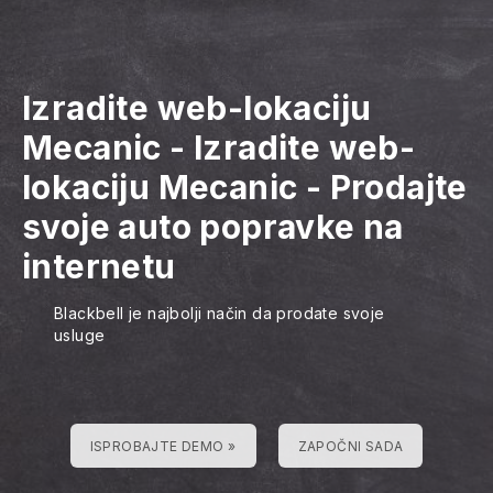
Izradite web-lokaciju
Mecanic
-
Izradite web-
lokaciju Mecanic
-
Prodajte
svoje auto popravke na
internetu
Blackbell je najbolji način da prodate svoje
usluge
ISPROBAJTE DEMO »
ZAPOČNI SADA