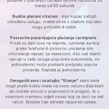
podatke o plaćanju i obraditi njihove narudžbe za
manje od 60 sekundi
Budite plaćeni citatom
. Ako kupac zatraži
određenu uslugu, vratite im se s citatom koji lako
mogu prihvatiti ili odbiti.
Postavite ponavljajuća plaćanja i pretplate
.
Prošli su dani lova na klijente, uzimanje kartica
preko telefona ili ponovno unošenje iste
informacije mjesec za mjesecom.
Ako vaš klijent
vjeruje u vaše usluge popravka automobila, on
jednostavno može postaviti pretplatu koja se
ponavlja.
Naplata je jednostavna.
Omogućili smo i značajku "Stanje"
kako biste
mogli pratiti koliko imate na svom računu
Blackbell
da možete povući s prijenosom ili prugom, te u
stvarnom vremenu vidjeti novac koji će doći na vaš
račun. Možete čak odrediti raspored isplata.