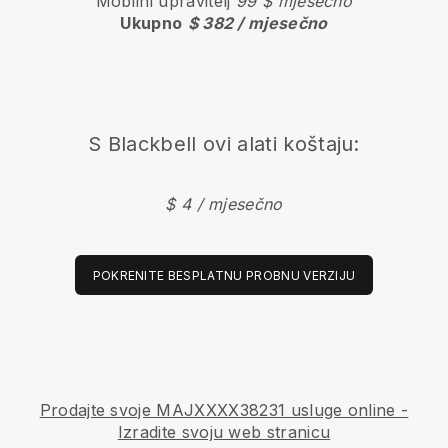
Mobilni upravitelj
99 $ mjesečno
Ukupno
$ 382 / mjesečno
S
Blackbell
ovi alati koštaju:
$ 4 / mjesečno
POKRENITE BESPLATNU PROBNU VERZIJU
Prodajte svoje MAJXXXX38231 usluge online -
Izradite svoju web stranicu