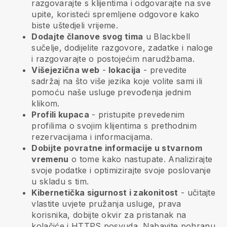
razgovarajte s klijentima i odgovarajte na sve
upite, koristeći spremljene odgovore kako
biste uštedjeli vrijeme.
Dodajte članove svog tima
u
Blackbell
sučelje, dodijelite razgovore, zadatke i naloge
i razgovarajte o postojećim narudžbama.
Višejezična web
-
lokacija
- prevedite
sadržaj na što više jezika koje volite sami ili
pomoću naše usluge prevođenja jednim
klikom.
Profili kupaca
- pristupite prevedenim
profilima o svojim klijentima s prethodnim
rezervacijama i informacijama.
Dobijte povratne informacije u stvarnom
vremenu
o tome kako nastupate. Analizirajte
svoje podatke i optimizirajte svoje poslovanje
u skladu s tim.
Kibernetička sigurnost i zakonitost
- učitajte
vlastite uvjete pružanja usluge, prava
korisnika, dobijte okvir za pristanak na
kolačiće i HTTPS posvuda. Nabavite pohranu