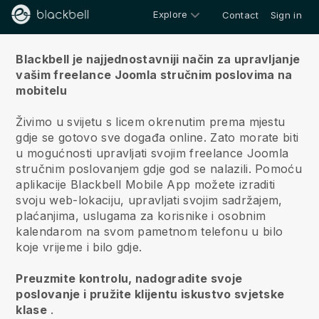
Explore
Contact
Sign in
O nama
Blackbell je najjednostavniji način za upravljanje
vašim freelance Joomla stručnim poslovima na
mobitelu
Živimo u svijetu s licem okrenutim prema mjestu
gdje se gotovo sve događa online.
Zato morate biti
u mogućnosti upravljati svojim freelance Joomla
stručnim poslovanjem gdje god se nalazili.
Pomoću
aplikacije
Blackbell
Mobile App možete izraditi
svoju web-lokaciju, upravljati svojim sadržajem,
plaćanjima, uslugama za korisnike i osobnim
kalendarom na svom pametnom telefonu u bilo
koje vrijeme i bilo gdje.
Preuzmite kontrolu, nadogradite svoje
poslovanje i pružite klijentu iskustvo svjetske
klase
.