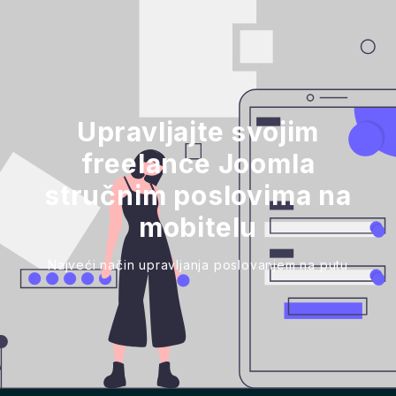
Upravljajte svojim
freelance Joomla
stručnim poslovima na
mobitelu
Najveći način upravljanja poslovanjem na putu