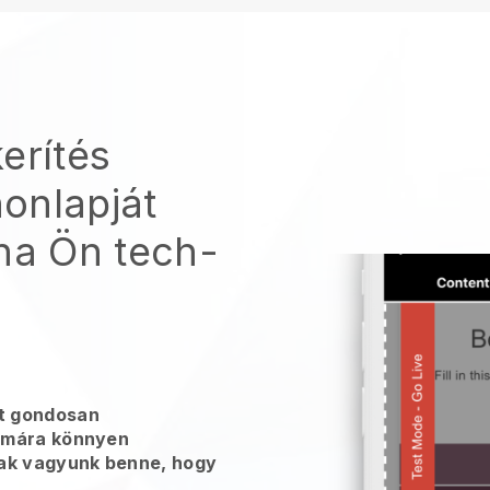
erítés
honlapját
 ha Ön tech-
t gondosan
zámára könnyen
sak vagyunk benne, hogy