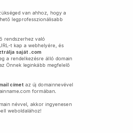
zükséged van ahhoz, hogy a
ehető legprofesszionálisabb
lő rendszerhez való
URL-t kap a webhelyére, és
ztrálja saját .com
g a rendelkezésre álló domain
az Önnek leginkább megfelelő
mail címet
az új domainnevével
mainname.com formában.
main névvel, akkor ingyenesen
bell weboldalához!