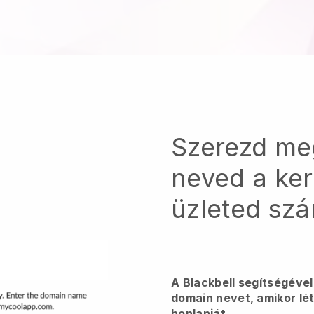
Szerezd me
neved a ker
üzleted sz
A Blackbell segítségéve
domain nevet, amikor lét
honlapját.