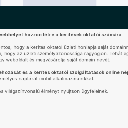
webhelyet hozzon létre a kerítések oktatói számára
ontos, hogy a kerítés oktatói üzleti honlapja saját domain
szi, hogy az üzleti személyazonossága ragyogjon. Tehát 
y weboldalt és megvásárolja saját domain nevét.
rehozását és a kerítés oktatói szolgáltatások online n
személyes naptárát mobil alkalmazásunkkal.
, és világszínvonalú élményt nyújtson ügyfeleinek.