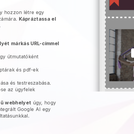
gy hozzon létre egy
számára.
Kápráztassa el
.
lyét
márkás URL-címmel
gy útmutatóként
ptárak és pdf-ek
sa és testreszabása.
se az ügyfelek
vű webhelyet
úgy, hogy
ntegrált Google AI egy
áltatásunkkal.