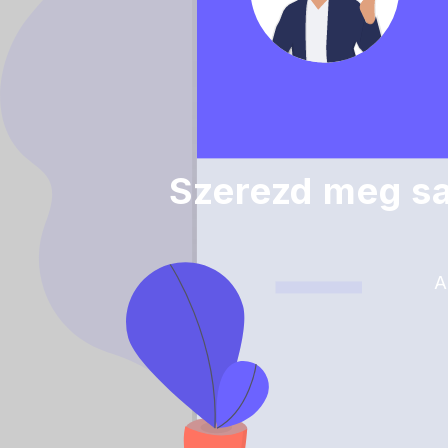
Szerezd meg saj
A