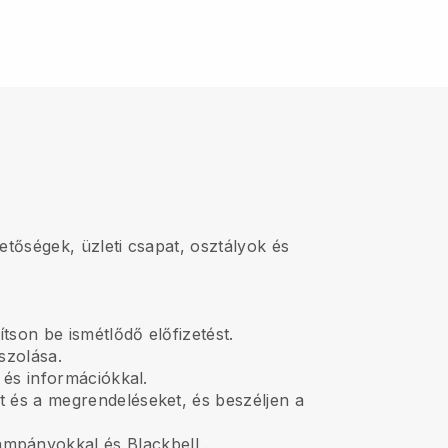
etőségek, üzleti csapat, osztályok és
ítson be ismétlődő előfizetést.
szolása.
 és információkkal.
t és a megrendeléseket, és beszéljen a
kampányokkal és
Blackbell
.