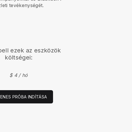
zleti tevékenységét.
ell
ezek az eszközök
költségei:
$ 4 / hó
YENES PRÓBA INDÍTÁSA