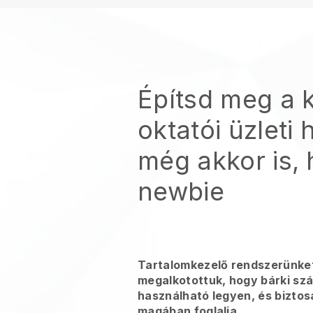
Építsd meg a k
oktatói üzleti 
még akkor is,
newbie
Tartalomkezelő rendszerünke
megalkotottuk, hogy bárki s
használható legyen, és bizto
magában foglalja.