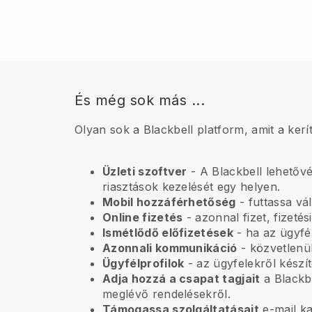
És még sok más ...
Olyan sok a Blackbell platform, amit a kerí
Üzleti szoftver
- A Blackbell lehetővé
riasztások kezelését egy helyen.
Mobil hozzáférhetőség
- futtassa vál
Online fizetés
- azonnal fizet, fizetés
Ismétlődő előfizetések
-
ha az ügyfél
Azonnali kommunikáció
- közvetlenül
Ügyfélprofilok
- az ügyfelekről készít
Adja hozzá a csapat tagjait
a Blackbe
meglévő rendelésekről.
Támogassa szolgáltatásait
e-mail k