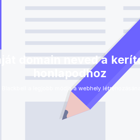
át domain neved a keríté
honlapodhoz
 Blackbell a legjobb módja a webhely létrehozásán