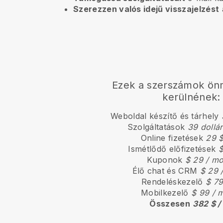
Szerezzen valós idejű visszajelzést
a
Ezek a szerszámok ö
kerülnének:
Weboldal készítő és tárhely
Szolgáltatások
39 dollá
Online fizetések
29 $
Ismétlődő előfizetések
$
Kuponok
$ 29 / m
Élő chat és CRM
$ 29 
Rendeléskezelő
$ 79
Mobilkezelő
$ 99 / 
Összesen
382 $ /