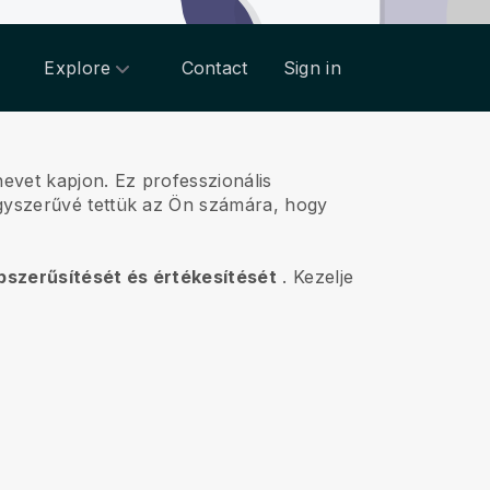
Explore
Contact
Sign in
nevet kapjon.
Ez professzionális
egyszerűvé tettük az Ön számára, hogy
épszerűsítését és értékesítését
.
Kezelje