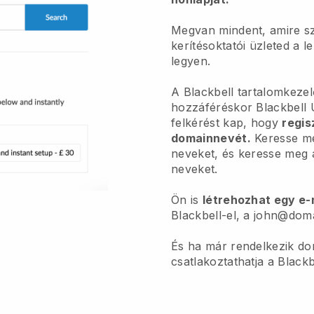
Megvan mindent, amire s
kerítésoktatói üzleted a l
legyen.
A Blackbell tartalomkeze
hozzáféréskor Blackbell 
felkérést kap, hogy
regis
domainnevét.
Keresse me
neveket, és keresse meg 
neveket.
Ön is
létrehozhat egy e-
Blackbell-el, a john@do
És ha már rendelkezik do
csatlakoztathatja a Black