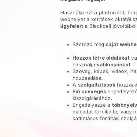
Használja ezt a platformot, ho
webhelyet a kerítések oktatói 
ügyfeleit
a
Blackbell
jóvoltából
Szerezd meg
saját webhe
.
Hozzon létre oldalakat
va
használja
sablonjainkat
.
Szöveg, képek, videók, na
hozzáadása.
A
szolgáltatások
hozzáadá
Élő csevegés
engedélyezé
kiszolgálásához.
Engedélyezze a
többnyel
magadat fordítja le, vagy i
kattintásos fordítási szolg