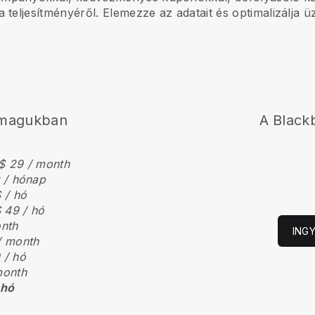
 teljesítményéről. Elemezze az adatait és optimalizálja ü
nmagukban
A
Blackb
$ 29 / month
r / hónap
 / hó
 49 / hó
onth
ING
/ month
 / hó
month
 hó