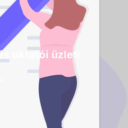
s oktatói üzleti
ak