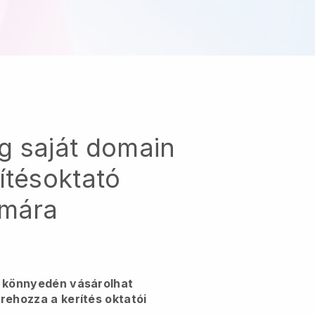
g saját domain
ítésoktató
ámára
l könnyedén vásárolhat
rehozza a kerítés oktatói