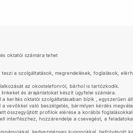
tés oktatói számára tehet
 teszi a szolgáltatások, megrendelések, foglalások, elérh
lalkozását az okostelefonról, bárhol is tartózkodik.
i linkeket és árajánlatokat készít ügyfelei számára.
 a kerítés oktatói szolgáltatásaiban bízik
, egyszerűen áll
 a vevőkkel való beszélgetés, bármilyen kérdés megvála
ett összegyűjtött profilok elérése a korábbi foglalásokkal
ll interfészhez, hozzárendelje a csevegést, a feladatoka
ampányokkal, kedvezményes kuponokkal, befolyásoló 