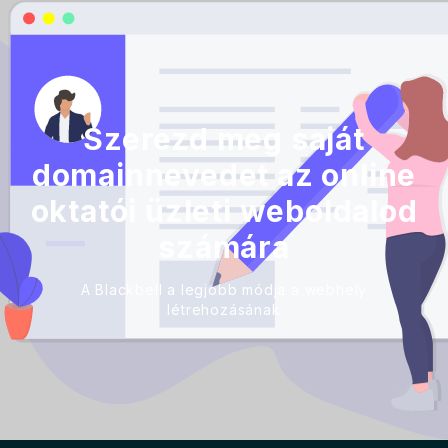
Szerezd meg saját
domainnevedet az online
oktatói üzleti weboldalod
számára
A Blackbell a legjobb módja a webhely
létrehozásának