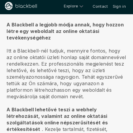
Explore
Contact
Sign in
Rólunk
A Blackbell a legjobb módja annak, hogy hozzon
létre egy weboldalt az online oktatási
tevékenységéhez
Itt a Blackbell-nél tudjuk, mennyire fontos, hogy
az online oktatói üzleti honlap saját domainnevével
rendelkezzen.
Ez professzionális megjelenést tesz
lehetővé, és lehetővé teszi, hogy az üzleti
személyazonossága ragyogjon. Tehát egyszerűvé
tettük az Ön számára, hogy ugyanazon a
platformon létrehozhasson egy weboldalt és
megvásárolja saját domain nevét.
A Blackbell lehetővé teszi a webhely
létrehozását, valamint az online oktatási
szolgáltatások online népszerűsítését és
értékesítését
.
Kezelje tartalmát, fizetését,