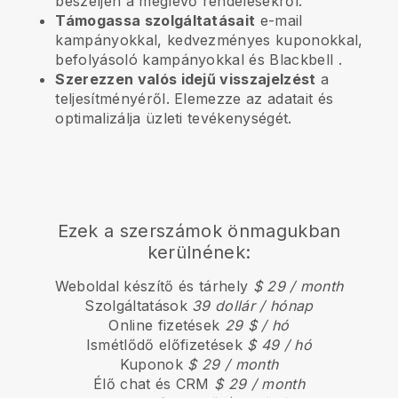
beszéljen a meglévő rendelésekről.
Támogassa szolgáltatásait
e-mail
kampányokkal, kedvezményes kuponokkal,
befolyásoló kampányokkal és
Blackbell
.
Szerezzen valós idejű visszajelzést
a
teljesítményéről. Elemezze az adatait és
optimalizálja üzleti tevékenységét.
Ezek a szerszámok önmagukban
kerülnének:
Weboldal készítő és tárhely
$ 29 / month
Szolgáltatások
39 dollár / hónap
Online fizetések
29 $ / hó
Ismétlődő előfizetések
$ 49 / hó
Kuponok
$ 29 / month
Élő chat és CRM
$ 29 / month