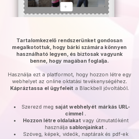
Tartalomkezelő rendszerünket gondosan
megalkotottuk, hogy bárki számára könnyen
használható legyen, és biztosak vagyunk
benne, hogy magában foglalja.
Használja ezt a platformot, hogy hozzon létre egy
webhelyet az online oktatási tevékenységéhez.
Kápráztassa el ügyfeleit
a
Blackbell
jóvoltából.
Szerezd meg
saját webhelyét
márkás URL-
címmel
.
Hozzon létre oldalakat
vagy útmutatóként
használja
sablonjainkat
.
Szöveg, képek, videók, naptárak és pdf-ek