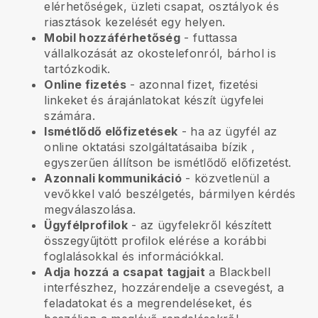
elérhetőségek, üzleti csapat, osztályok és
riasztások kezelését egy helyen.
Mobil hozzáférhetőség
- futtassa
vállalkozását az okostelefonról, bárhol is
tartózkodik.
Online fizetés
- azonnal fizet, fizetési
linkeket és árajánlatokat készít ügyfelei
számára.
Ismétlődő előfizetések
-
ha az ügyfél az
online oktatási szolgáltatásaiba bízik
,
egyszerűen állítson be ismétlődő előfizetést.
Azonnali kommunikáció
- közvetlenül a
vevőkkel való beszélgetés, bármilyen kérdés
megválaszolása.
Ügyfélprofilok
- az ügyfelekről készített
összegyűjtött profilok elérése a korábbi
foglalásokkal és információkkal.
Adja hozzá a csapat tagjait
a Blackbell
interfészhez, hozzárendelje a csevegést, a
feladatokat és a megrendeléseket, és