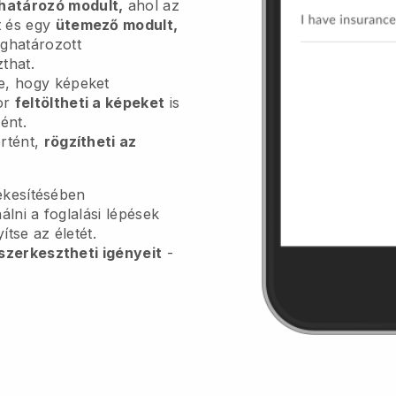
határozó modult,
ahol az
t és egy
ütemező modult,
eghatározott
that.
e, hogy képeket
or
feltöltheti a képeket
is
ént.
örtént,
rögzítheti az
ékesítésében
lni a foglalási lépések
tse az életét.
szerkesztheti igényeit
-