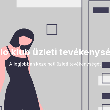
olo klub üzleti tevékenys
A legjobban kezelheti üzleti tevékenységét