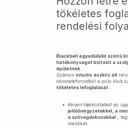
Hozzon létre 
tökéletes fogl
rendelési foly
Blackbell
egyedülálló szintű k
hatékonyságot biztosít a szol
épületnek
.
Számos
intuitív eszköz áll
rend
okostelefonodból
a polo klub s
tökéletes lefoglalását
.
Kérjen tájékoztatást az ügy
jelölőnégyzetekkel, a me
a szövegdobozokkal
, te
mezőket.