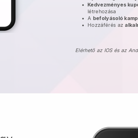
Kedvezményes kup
létrehozása
A
befolyásoló kam
Hozzáférés az
alkal
Elérhető az IOS és az An