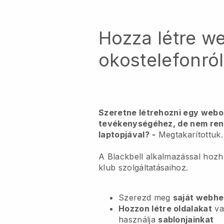
Hozza létre w
okostelefonról
Szeretne létrehozni egy webold
tevékenységéhez, de nem rend
laptopjával?
-
Megtakarítottuk.
A Blackbell alkalmazással hozha
klub szolgáltatásaihoz.
Szerezd meg
saját webhe
Hozzon létre oldalakat
va
használja
sablonjainkat