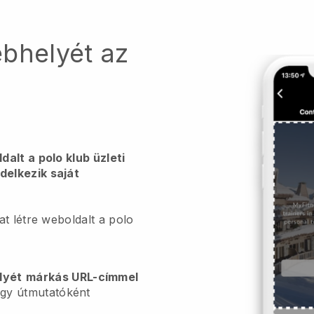
ebhelyét az
alt a polo klub üzleti
elkezik saját
t létre weboldalt a polo
lyét
márkás URL-címmel
gy útmutatóként