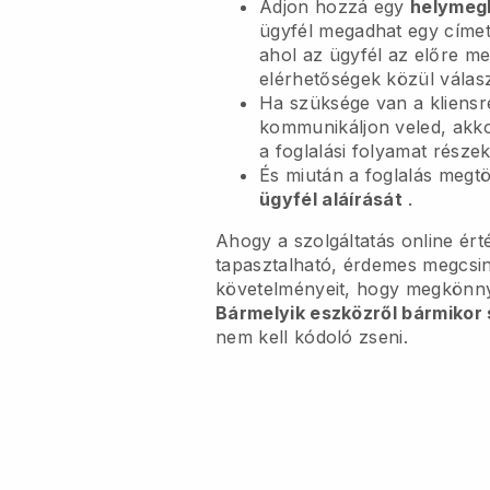
Adjon hozzá egy
helymeg
ügyfél megadhat egy címe
ahol az ügyfél az előre m
elérhetőségek közül válasz
Ha szüksége van a kliensr
kommunikáljon veled, akk
a foglalási folyamat részek
És miután a foglalás megt
ügyfél aláírását
.
Ahogy a szolgáltatás online ért
tapasztalható, érdemes megcsiná
követelményeit, hogy megkönnyí
Bármelyik eszközről bármikor 
nem kell kódoló zseni.