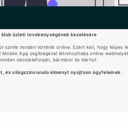
o klub üzleti tevékenységének kezelésére
l szinte minden történik online.
Ezért kell, hogy képes l
l
Mobile App segítségével létrehozhatja online webhelyét, 
minden okostelefonján, bármikor és bárhol.
ét, és világszínvonalú élményt nyújtson ügyfeleinek
.