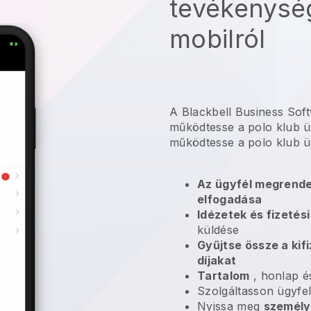
tevékenység
mobilról
A Blackbell Business Sof
működtesse a polo klub ü
működtesse a polo klub ü
Az ügyfél megrende
elfogadása
Idézetek és fizetés
küldése
Gyűjtse össze a kif
díjakat
Tartalom
, honlap é
Szolgáltasson ügyfe
Nyissa meg
személy