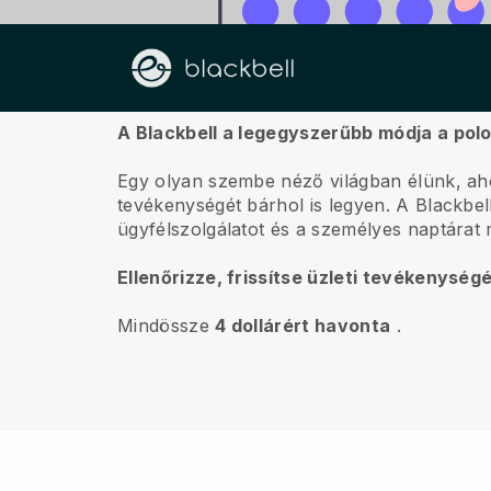
Rólunk
A Blackbell a legegyszerűbb módja a pol
Egy olyan szembe néző világban élünk, aho
tevékenységét bárhol is legyen.
A
Blackbel
ügyfélszolgálatot és a személyes naptárat 
Ellenőrizze, frissítse üzleti tevékenység
Mindössze
4 dollárért havonta
.