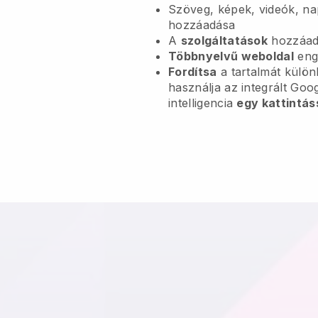
Szöveg, képek, videók, na
hozzáadása
A
szolgáltatások
hozzáadá
Többnyelvű weboldal
eng
Fordítsa
a tartalmát külö
használja az integrált Goo
intelligencia
egy kattintás