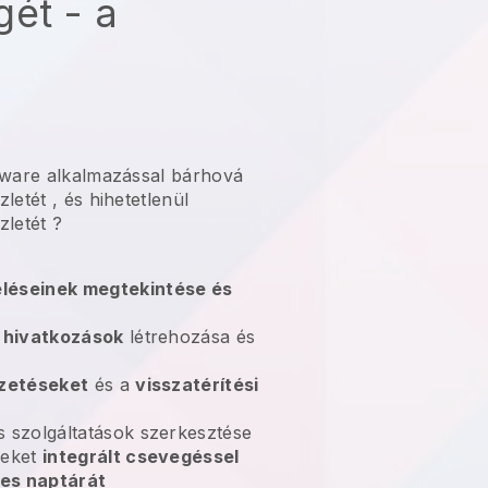
ét - a
tware alkalmazással bárhová
zletét
, és hihetetlenül
zletét
?
léseinek megtekintése és
i hivatkozások
létrehozása és
izetéseket
és a
visszatérítési
s szolgáltatások szerkesztése
leket
integrált csevegéssel
es naptárát