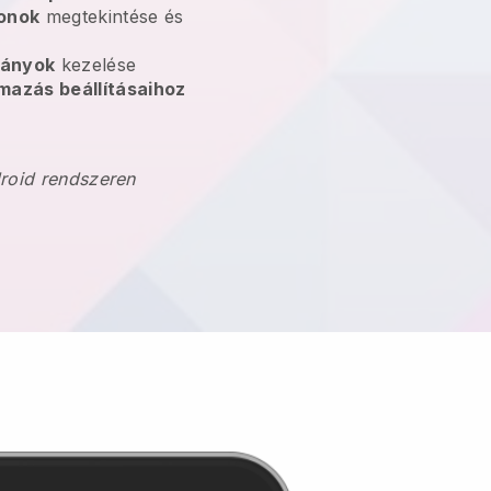
onok
megtekintése és
pányok
kezelése
mazás beállításaihoz
droid rendszeren