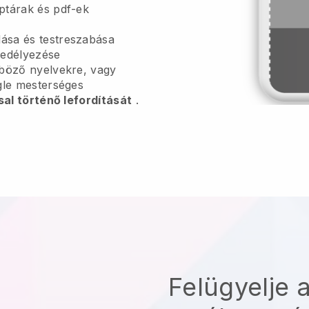
ptárak és pdf-ek
sa és testreszabása
edélyezése
nböző nyelvekre, vagy
gle mesterséges
sal történő lefordítását
.
Felügyelje a