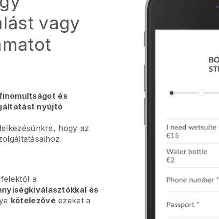
egy
alást vagy
amatot
ifinomultságot és
gáltatást nyújtó
elkezésünkre, hogy az
zolgáltatásaihoz
felektől a
nnyiségkiválasztókkal és
gye
kötelezővé
ezeket a