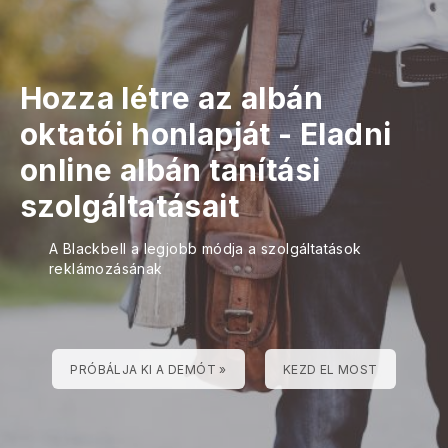
Hozza létre az albán
oktatói honlapját
-
Eladni
online albán tanítási
szolgáltatásait
A Blackbell a legjobb módja a szolgáltatások
reklámozásának
PRÓBÁLJA KI A DEMÓT »
KEZD EL MOST