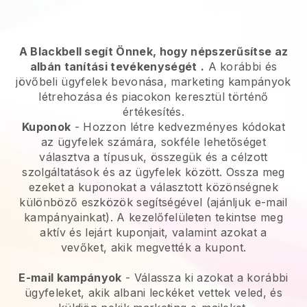
A Blackbell segít Önnek, hogy népszerűsítse az
albán tanítási tevékenységét
.
A korábbi és
jövőbeli ügyfelek bevonása, marketing kampányok
létrehozása és piacokon keresztül történő
értékesítés.
Kuponok
- Hozzon létre kedvezményes kódokat
az ügyfelek számára, sokféle lehetőséget
választva a típusuk, összegük és a célzott
szolgáltatások és az ügyfelek között. Ossza meg
ezeket a kuponokat a választott közönségnek
különböző eszközök segítségével (ajánljuk e-mail
kampányainkat). A kezelőfelületen tekintse meg
aktív és lejárt kuponjait, valamint azokat a
vevőket, akik megvették a kupont.
E-mail kampányok
-
Válassza ki azokat a korábbi
ügyfeleket, akik albani leckéket vettek veled, és