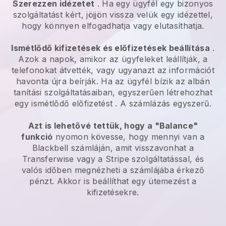
Szerezzen idézetet
. Ha egy ügyfél egy bizonyos
szolgáltatást kért, jöjjön vissza velük egy idézettel,
hogy könnyen elfogadhatja vagy elutasíthatja.
Ismétlődő kifizetések és előfizetések beállítása
.
Azok a napok, amikor az ügyfeleket leállítják, a
telefonokat átvették, vagy ugyanazt az információt
havonta újra beírják.
Ha az ügyfél bízik az albán
tanítási szolgáltatásaiban, egyszerűen létrehozhat
egy ismétlődő előfizetést
. A számlázás egyszerű.
Azt is lehetővé tettük, hogy a "Balance"
funkció
nyomon kövesse, hogy mennyi van a
Blackbell
számláján, amit visszavonhat a
Transferwise
vagy a Stripe szolgáltatással, és
valós időben megnézheti a számlájába érkező
pénzt. Akkor is beállíthat egy ütemezést a
kifizetésekre.