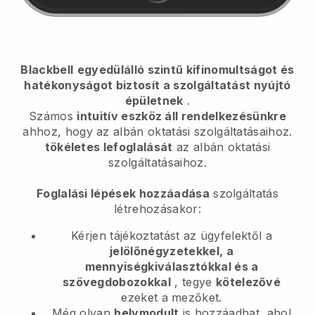
Blackbell
egyedülálló szintű kifinomultságot és
hatékonyságot biztosít a szolgáltatást nyújtó
épületnek
.
Számos
intuitív eszköz áll rendelkezésünkre
ahhoz, hogy
az albán oktatási szolgáltatásaihoz.
tökéletes lefoglalását
az albán oktatási
szolgáltatásaihoz.
Foglalási lépések hozzáadása
szolgáltatás
létrehozásakor:
Kérjen tájékoztatást az ügyfelektől a
jelölőnégyzetekkel, a
mennyiségkiválasztókkal és a
szövegdobozokkal
, tegye
kötelezővé
ezeket a mezőket.
Még olyan
helymodult
is hozzáadhat, ahol