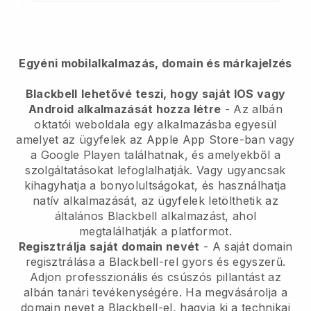
Egyéni mobilalkalmazás, domain és márkajelzés
Blackbell
lehetővé teszi, hogy saját IOS vagy
Android alkalmazását hozza létre
-
Az albán
oktatói weboldala egy alkalmazásba egyesül
amelyet az ügyfelek az Apple App Store-ban vagy
a Google Playen találhatnak, és amelyekből a
szolgáltatásokat lefoglalhatják. Vagy ugyancsak
kihagyhatja a bonyolultságokat, és használhatja
natív alkalmazását, az ügyfelek letölthetik az
általános
Blackbell
alkalmazást, ahol
megtalálhatják a platformot.
Regisztrálja saját domain nevét
- A saját domain
regisztrálása a Blackbell-rel gyors és egyszerű.
Adjon professzionális és csúszós pillantást az
albán tanári tevékenységére.
Ha megvásárolja a
domain nevet a Blackbell-el, hagyja ki a technikai