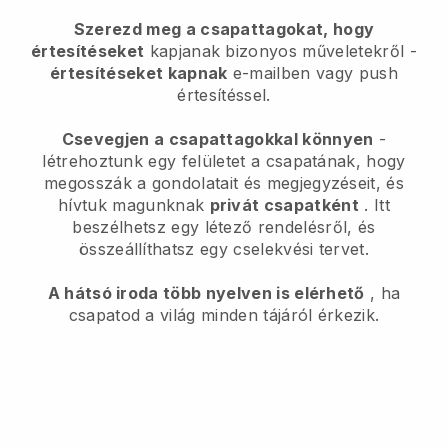
Szerezd meg a csapattagokat, hogy
értesítéseket
kapjanak bizonyos műveletekről -
értesítéseket kapnak
e-mailben vagy push
értesítéssel.
Csevegjen a csapattagokkal könnyen
-
létrehoztunk egy felületet a csapatának, hogy
megosszák a gondolatait és megjegyzéseit, és
hívtuk magunknak
privát csapatként
. Itt
beszélhetsz egy létező rendelésről, és
összeállíthatsz egy cselekvési tervet.
A hátsó iroda több nyelven is elérhető
, ha
csapatod a világ minden tájáról érkezik.