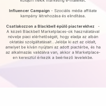
küldjön nekik marketing e-maileket.
Influencer Campaign
- Szociális média affiliate
kampány létrehozása és elindítása.
Csatlakozzon a
Blackbell
épülő piacterekhez
-
A közeli Blackbell Marketplaces-ok használatával
növelje piaci elérhetőségét, hogy eladja az albán
oktatási szolgáltatásait
. Jelölje ki azt az oldalt,
amelyet be kíván nyújtani az adott piactérbe, és ha
az alkalmazás validálva van, akkor a Marketplace-
en keresztül érkezik a beérkező levelekbe.