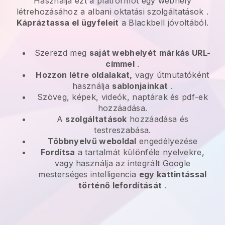
Használja ezt a platformot egy webhely
létrehozásához a
albani oktatási szolgáltatások
.
Kápráztassa el ügyfeleit
a
Blackbell
jóvoltából.
Szerezd meg
saját webhelyét
márkás URL-
címmel
.
Hozzon létre oldalakat,
vagy útmutatóként
használja
sablonjainkat
.
Szöveg, képek, videók, naptárak és pdf-ek
hozzáadása.
A
szolgáltatások
hozzáadása és
testreszabása.
Többnyelvű weboldal
engedélyezése
Fordítsa
a tartalmát különféle nyelvekre,
vagy használja az integrált Google
mesterséges intelligencia
egy kattintással
történő lefordítását
.