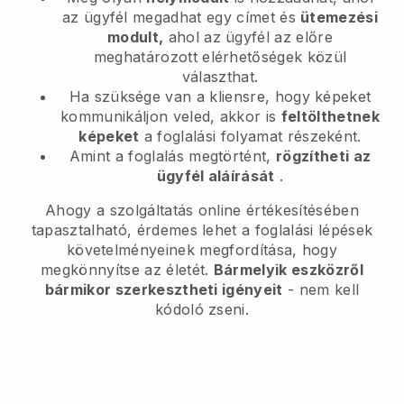
az ügyfél megadhat egy címet és
ütemezési
modult,
ahol az ügyfél az előre
meghatározott elérhetőségek közül
választhat.
Ha szüksége van a kliensre, hogy képeket
kommunikáljon veled, akkor is
feltölthetnek
képeket
a foglalási folyamat részeként.
Amint a foglalás megtörtént,
rögzítheti az
ügyfél aláírását
.
Ahogy a szolgáltatás online értékesítésében
tapasztalható, érdemes lehet a foglalási lépések
követelményeinek megfordítása, hogy
megkönnyítse az életét.
Bármelyik eszközről
bármikor szerkesztheti igényeit
- nem kell
kódoló zseni.