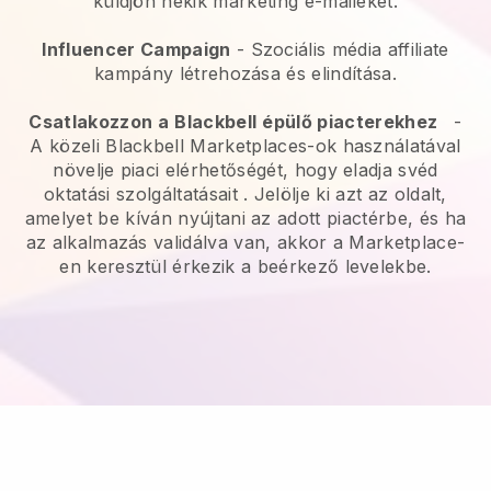
küldjön nekik marketing e-maileket.
Influencer Campaign
- Szociális média affiliate
kampány létrehozása és elindítása.
Csatlakozzon a
Blackbell
épülő piacterekhez
-
A közeli Blackbell Marketplaces-ok használatával
növelje piaci elérhetőségét, hogy eladja svéd
oktatási szolgáltatásait
. Jelölje ki azt az oldalt,
amelyet be kíván nyújtani az adott piactérbe, és ha
az alkalmazás validálva van, akkor a Marketplace-
en keresztül érkezik a beérkező levelekbe.