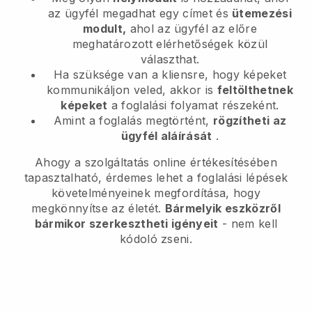
az ügyfél megadhat egy címet és
ütemezési
modult,
ahol az ügyfél az előre
meghatározott elérhetőségek közül
választhat.
Ha szüksége van a kliensre, hogy képeket
kommunikáljon veled, akkor is
feltölthetnek
képeket
a foglalási folyamat részeként.
Amint a foglalás megtörtént,
rögzítheti az
ügyfél aláírását
.
Ahogy a szolgáltatás online értékesítésében
tapasztalható, érdemes lehet a foglalási lépések
követelményeinek megfordítása, hogy
megkönnyítse az életét.
Bármelyik eszközről
bármikor szerkesztheti igényeit
- nem kell
kódoló zseni.