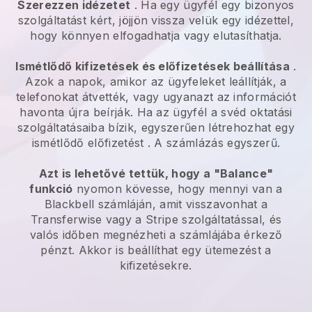
Szerezzen idézetet
. Ha egy ügyfél egy bizonyos
szolgáltatást kért, jöjjön vissza velük egy idézettel,
hogy könnyen elfogadhatja vagy elutasíthatja.
Ismétlődő kifizetések és előfizetések beállítása
.
Azok a napok, amikor az ügyfeleket leállítják, a
telefonokat átvették, vagy ugyanazt az információt
havonta újra beírják.
Ha az ügyfél a svéd oktatási
szolgáltatásaiba bízik, egyszerűen létrehozhat egy
ismétlődő előfizetést
. A számlázás egyszerű.
Azt is lehetővé tettük, hogy a "Balance"
funkció
nyomon kövesse, hogy mennyi van a
Blackbell
számláján, amit visszavonhat a
Transferwise
vagy a Stripe szolgáltatással, és
valós időben megnézheti a számlájába érkező
pénzt. Akkor is beállíthat egy ütemezést a
kifizetésekre.