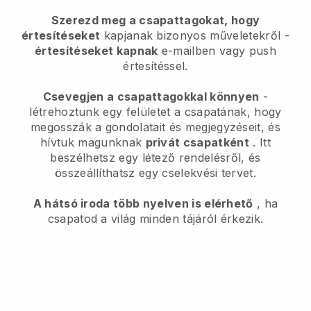
Szerezd meg a csapattagokat, hogy
értesítéseket
kapjanak bizonyos műveletekről -
értesítéseket kapnak
e-mailben vagy push
értesítéssel.
Csevegjen a csapattagokkal könnyen
-
létrehoztunk egy felületet a csapatának, hogy
megosszák a gondolatait és megjegyzéseit, és
hívtuk magunknak
privát csapatként
. Itt
beszélhetsz egy létező rendelésről, és
összeállíthatsz egy cselekvési tervet.
A hátsó iroda több nyelven is elérhető
, ha
csapatod a világ minden tájáról érkezik.