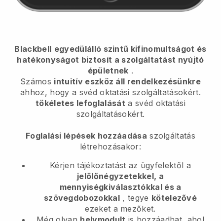
Blackbell
egyedülálló szintű kifinomultságot és
hatékonyságot biztosít a szolgáltatást nyújtó
épületnek
.
Számos
intuitív eszköz áll rendelkezésünkre
ahhoz, hogy
a svéd oktatási szolgáltatásokért.
tökéletes lefoglalását
a svéd oktatási
szolgáltatásokért.
Foglalási lépések hozzáadása
szolgáltatás
létrehozásakor:
Kérjen tájékoztatást az ügyfelektől a
jelölőnégyzetekkel, a
mennyiségkiválasztókkal és a
szövegdobozokkal
, tegye
kötelezővé
ezeket a mezőket.
Még olyan
helymodult
is hozzáadhat, ahol