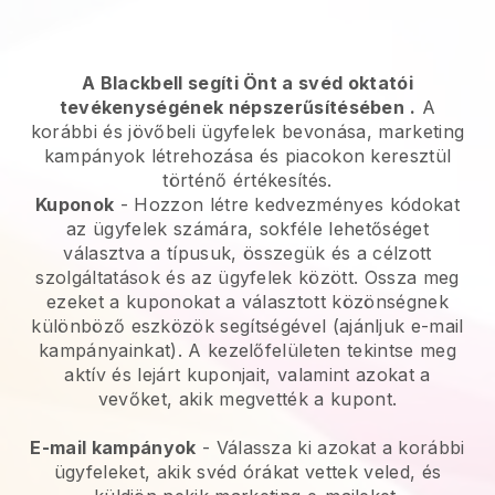
A Blackbell segíti Önt a svéd oktatói
tevékenységének népszerűsítésében
.
A
korábbi és jövőbeli ügyfelek bevonása, marketing
kampányok létrehozása és piacokon keresztül
történő értékesítés.
Kuponok
- Hozzon létre kedvezményes kódokat
az ügyfelek számára, sokféle lehetőséget
választva a típusuk, összegük és a célzott
szolgáltatások és az ügyfelek között. Ossza meg
ezeket a kuponokat a választott közönségnek
különböző eszközök segítségével (ajánljuk e-mail
kampányainkat). A kezelőfelületen tekintse meg
aktív és lejárt kuponjait, valamint azokat a
vevőket, akik megvették a kupont.
E-mail kampányok
-
Válassza ki azokat a korábbi
ügyfeleket, akik svéd órákat vettek veled, és