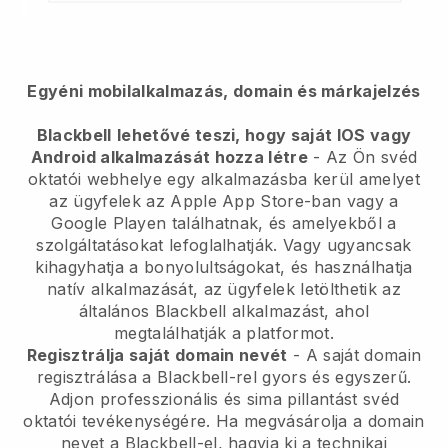
Egyéni mobilalkalmazás, domain és márkajelzés
Blackbell
lehetővé teszi, hogy saját IOS vagy
Android alkalmazását hozza létre
-
Az Ön svéd
oktatói webhelye egy alkalmazásba kerül
amelyet
az ügyfelek az Apple App Store-ban vagy a
Google Playen találhatnak, és amelyekből a
szolgáltatásokat lefoglalhatják. Vagy ugyancsak
kihagyhatja a bonyolultságokat, és használhatja
natív alkalmazását, az ügyfelek letölthetik az
általános
Blackbell
alkalmazást, ahol
megtalálhatják a platformot.
Regisztrálja saját domain nevét
- A saját domain
regisztrálása a Blackbell-rel gyors és egyszerű.
Adjon professzionális és sima pillantást svéd
oktatói tevékenységére.
Ha megvásárolja a domain
nevet a Blackbell-el, hagyja ki a technikai