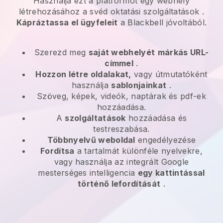
Használja ezt a platformot egy webhely
létrehozásához a
svéd oktatási szolgáltatások
.
Kápráztassa el ügyfeleit
a
Blackbell
jóvoltából.
Szerezd meg
saját webhelyét
márkás URL-
címmel
.
Hozzon létre oldalakat,
vagy útmutatóként
használja
sablonjainkat
.
Szöveg, képek, videók, naptárak és pdf-ek
hozzáadása.
A
szolgáltatások
hozzáadása és
testreszabása.
Többnyelvű weboldal
engedélyezése
Fordítsa
a tartalmát különféle nyelvekre,
vagy használja az integrált Google
mesterséges intelligencia
egy kattintással
történő lefordítását
.