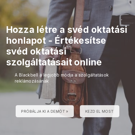
Hozza létre a svéd oktatási
honlapot
-
Értékesítse
svéd oktatási
szolgáltatásait online
A Blackbell a legjobb módja a szolgáltatások
reklámozásának
PRÓBÁLJA KI A DEMÓT »
KEZD EL MOST