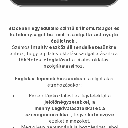
Blackbell
egyedülálló szintű kifinomultságot és
hatékonyságot biztosít a szolgáltatást nyújtó
épületnek
.
Számos
intuitív eszköz áll rendelkezésünkre
ahhoz, hogy
a pilates oktatási szolgáltatásaihoz.
tökéletes lefoglalását
a pilates oktatási
szolgáltatásaihoz.
Foglalási lépések hozzáadása
szolgáltatás
létrehozásakor:
Kérjen tájékoztatást az ügyfelektől a
jelölőnégyzetekkel, a
mennyiségkiválasztókkal és a
szövegdobozokkal
, tegye
kötelezővé
ezeket a mezőket.
Még olyan
helymodult
is hozzáadhat, ahol