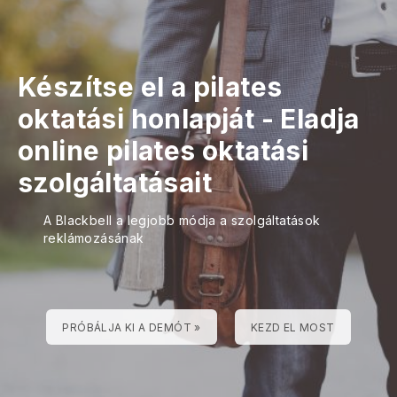
Készítse el a pilates
oktatási honlapját
-
Eladja
online pilates oktatási
szolgáltatásait
A Blackbell a legjobb módja a szolgáltatások
reklámozásának
PRÓBÁLJA KI A DEMÓT »
KEZD EL MOST