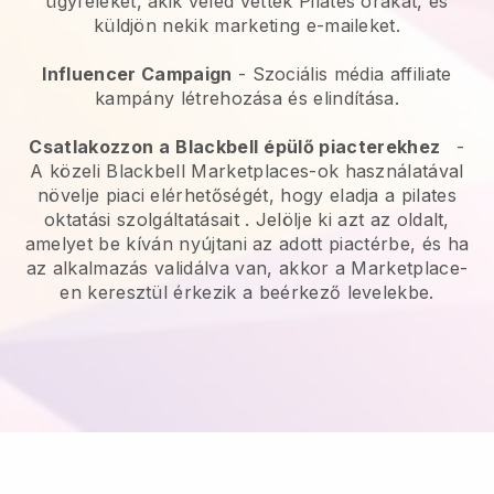
ügyfeleket, akik veled vettek Pilates órákat, és
küldjön nekik marketing e-maileket.
Influencer Campaign
- Szociális média affiliate
kampány létrehozása és elindítása.
Csatlakozzon a
Blackbell
épülő piacterekhez
-
A közeli Blackbell Marketplaces-ok használatával
növelje piaci elérhetőségét, hogy eladja a pilates
oktatási szolgáltatásait
. Jelölje ki azt az oldalt,
amelyet be kíván nyújtani az adott piactérbe, és ha
az alkalmazás validálva van, akkor a Marketplace-
en keresztül érkezik a beérkező levelekbe.