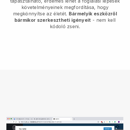
tapasztalható, érdemes lehet a foglalási lépések
követelményeinek megfordítása, hogy
megkönnyítse az életét.
Bármelyik eszközről
bármikor szerkesztheti igényeit
- nem kell
kódoló zseni.