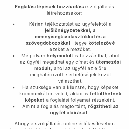
Foglalási lépések hozzáadása
szolgáltatás
létrehozásakor:
Kérjen tájékoztatást az ügyfelektől a
jelölőnégyzetekkel, a
mennyiségkiválasztókkal és a
szövegdobozokkal
, tegye
kötelezővé
ezeket a mezőket.
Még olyan
helymodult
is hozzáadhat, ahol
az ügyfél megadhat egy címet és
ütemezési
modult,
ahol az ügyfél az előre
meghatározott elérhetőségek közül
választhat.
Ha szüksége van a kliensre, hogy képeket
kommunikáljon veled, akkor is
feltölthetnek
képeket
a foglalási folyamat részeként.
Amint a foglalás megtörtént,
rögzítheti az
ügyfél aláírását
.
Ahogy a szolgáltatás online értékesítésében