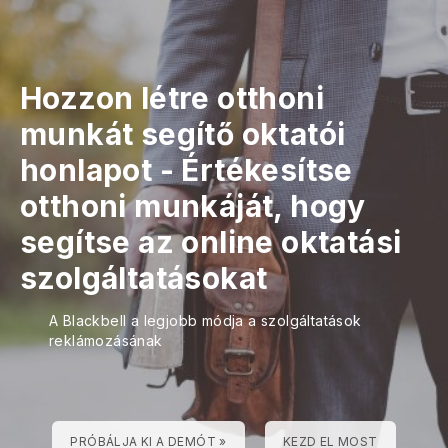
Hozzon létre otthoni
munkát segítő oktatói
honlapot
-
Értékesítse
otthoni munkáját, hogy
segítse az online oktatási
szolgáltatásokat
A Blackbell a legjobb módja a szolgáltatások
reklámozásának
PRÓBÁLJA KI A DEMÓT »
KEZD EL MOST