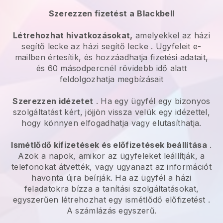
Szerezzen fizetést a
Blackbell
Létrehozhat hivatkozásokat,
amelyekkel az
házi
segítő lecke
az
házi segítő lecke
. Ügyfeleit e-
mailben értesítik, és hozzáadhatja fizetési adatait,
és 60 másodpercnél rövidebb idő alatt
feldolgozhatja megbízásait
Szerezzen idézetet
. Ha egy ügyfél egy bizonyos
szolgáltatást kért, jöjjön vissza velük egy idézettel,
hogy könnyen elfogadhatja vagy elutasíthatja.
Ismétlődő kifizetések és előfizetések beállítása
.
Azok a napok, amikor az ügyfeleket leállítják, a
telefonokat átvették, vagy ugyanazt az információt
havonta újra beírják.
Ha az ügyfél a házi
feladatokra bízza a tanítási szolgáltatásokat,
egyszerűen létrehozhat egy ismétlődő előfizetést
.
A számlázás egyszerű.