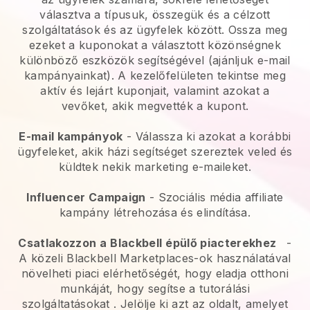
választva a típusuk, összegük és a célzott
szolgáltatások és az ügyfelek között. Ossza meg
ezeket a kuponokat a választott közönségnek
különböző eszközök segítségével (ajánljuk e-mail
kampányainkat). A kezelőfelületen tekintse meg
aktív és lejárt kuponjait, valamint azokat a
vevőket, akik megvették a kupont.
E-mail kampányok
-
Válassza ki azokat a korábbi
ügyfeleket, akik házi segítséget szereztek veled és
küldtek nekik marketing e-maileket.
Influencer Campaign
- Szociális média affiliate
kampány létrehozása és elindítása.
Csatlakozzon a
Blackbell
épülő piacterekhez
-
A közeli Blackbell Marketplaces-ok használatával
növelheti piaci elérhetőségét, hogy eladja otthoni
munkáját, hogy segítse a tutorálási
szolgáltatásokat
. Jelölje ki azt az oldalt, amelyet