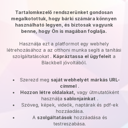
Tartalomkezelő rendszerünket gondosan
megalkotottuk, hogy bárki számára könnyen
használható legyen, és biztosak vagyunk
benne, hogy Ön is magában foglalja.
Használja ezt a platformot egy webhely
létrehozásához a
az otthoni munka segíti a tanítási
szolgáltatásokat
.
Kápráztassa el ügyfeleit
a
Blackbell
jóvoltából.
Szerezd meg
saját webhelyét
márkás URL-
címmel
.
Hozzon létre oldalakat,
vagy útmutatóként
használja
sablonjainkat
.
Szöveg, képek, videók, naptárak és pdf-ek
hozzáadása.
A
szolgáltatások
hozzáadása és
testreszabása.