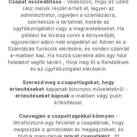
Csapat összeállítása
- Válasszon, hogy az üzleti
rész melyik részét érheti el, legyen az
adminisztrátor, ügyeljen a számlázásra,
szerkessze a tartalmat, kezelje az
ügyfélszolgálatot vagy a megrendeléseket. Ha
például be kívánja vonni a könyvelőjét,
egyszerűen adjon neki engedélyt az Admin és a
Számlázási funkciók elérésére, és minden számlát
e-mailben kap.
Ha hozzá szeretne adni egy házi
feladatot segítő tanárt
, hívja meg őt a Rendelések
és az ügyfélszolgálat elérésére.
Szerezd meg a csapattagokat, hogy
értesítéseket
kapjanak bizonyos műveletekről -
értesítéseket kapnak
e-mailben vagy push
értesítéssel.
Csevegjen a csapattagokkal könnyen
-
létrehoztunk egy felületet a csapatának, hogy
megosszák a gondolatait és megjegyzéseit, és
hívtuk magunknak
privát csapatként
. Itt