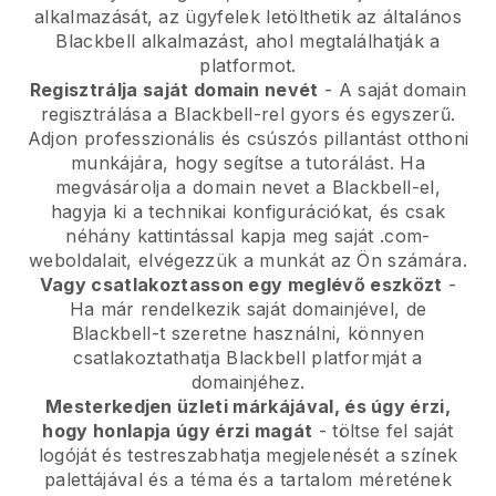
alkalmazását, az ügyfelek letölthetik az általános
Blackbell
alkalmazást, ahol megtalálhatják a
platformot.
Regisztrálja saját domain nevét
- A saját domain
regisztrálása a Blackbell-rel gyors és egyszerű.
Adjon professzionális és csúszós pillantást otthoni
munkájára, hogy segítse a tutorálást.
Ha
megvásárolja a domain nevet a Blackbell-el,
hagyja ki a technikai konfigurációkat, és csak
néhány kattintással kapja meg saját .com-
weboldalait, elvégezzük a munkát az Ön számára.
Vagy csatlakoztasson egy meglévő eszközt
-
Ha már rendelkezik saját domainjével, de
Blackbell-t szeretne használni, könnyen
csatlakoztathatja Blackbell platformját a
domainjéhez.
Mesterkedjen üzleti márkájával, és úgy érzi,
hogy honlapja úgy érzi magát
- töltse fel saját
logóját és testreszabhatja megjelenését a színek
palettájával és a téma és a tartalom méretének