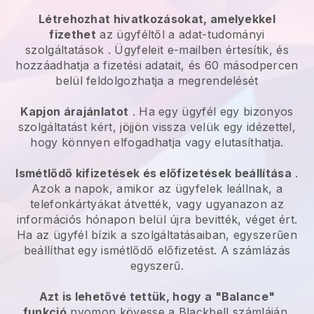
Létrehozhat hivatkozásokat, amelyekkel
fizethet
az ügyféltől a
adat-tudományi
szolgáltatások
. Ügyfeleit e-mailben értesítik, és
hozzáadhatja a fizetési adatait, és 60 másodpercen
belül feldolgozhatja a megrendelését
Kapjon árajánlatot
. Ha egy ügyfél egy bizonyos
szolgáltatást kért, jöjjön vissza velük egy idézettel,
hogy könnyen elfogadhatja vagy elutasíthatja.
Ismétlődő kifizetések és előfizetések beállítása
.
Azok a napok, amikor az ügyfelek leállnak, a
telefonkártyákat átvették, vagy ugyanazon az
információs hónapon belül újra bevitték, véget ért.
Ha az ügyfél bízik a szolgáltatásaiban, egyszerűen
beállíthat egy ismétlődő előfizetést. A számlázás
egyszerű.
Azt is lehetővé tettük, hogy a "Balance"
funkció
nyomon kövesse a
Blackbell
számláján,