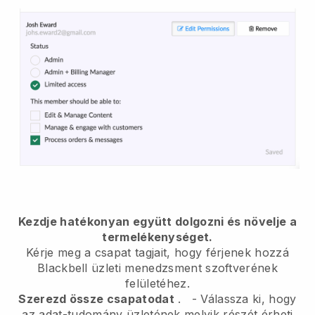
Kezdje hatékonyan együtt dolgozni és növelje a
termelékenységet.
Kérje meg a csapat tagjait, hogy férjenek hozzá
Blackbell
üzleti menedzsment szoftverének
felületéhez.
Szerezd össze csapatodat
.
-
Válassza ki, hogy
az adat-tudomány üzletének melyik részét érheti