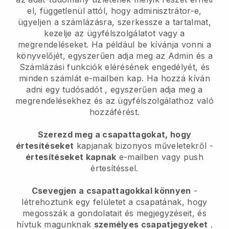
el, függetlenül attól, hogy adminisztrátor-e,
ügyeljen a számlázásra, szerkessze a tartalmat,
kezelje az ügyfélszolgálatot vagy a
megrendeléseket. Ha például be kívánja vonni a
könyvelőjét, egyszerűen adja meg az Admin és a
Számlázási funkciók elérésének engedélyét, és
minden számlát e-mailben kap.
Ha hozzá kíván
adni egy tudósadót
, egyszerűen adja meg a
megrendelésekhez és az ügyfélszolgálathoz való
hozzáférést.
Szerezd meg a csapattagokat, hogy
értesítéseket
kapjanak bizonyos műveletekről -
értesítéseket kapnak
e-mailben vagy push
értesítéssel.
Csevegjen a csapattagokkal könnyen
-
létrehoztunk egy felületet a csapatának, hogy
megosszák a gondolatait és megjegyzéseit, és
hívtuk magunknak
személyes csapatjegyeket
.