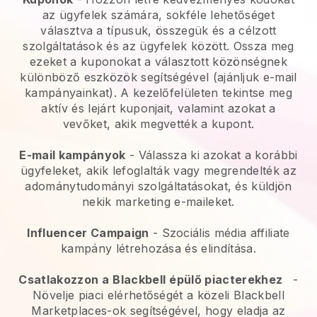
az ügyfelek számára, sokféle lehetőséget
választva a típusuk, összegük és a célzott
szolgáltatások és az ügyfelek között. Ossza meg
ezeket a kuponokat a választott közönségnek
különböző eszközök segítségével (ajánljuk e-mail
kampányainkat). A kezelőfelületen tekintse meg
aktív és lejárt kuponjait, valamint azokat a
vevőket, akik megvették a kupont.
E-mail kampányok
-
Válassza ki azokat a korábbi
ügyfeleket, akik lefoglalták vagy megrendelték az
adománytudományi szolgáltatásokat, és küldjön
nekik marketing e-maileket.
Influencer Campaign
- Szociális média affiliate
kampány létrehozása és elindítása.
Csatlakozzon a
Blackbell
épülő piacterekhez
-
Növelje piaci elérhetőségét a közeli Blackbell
Marketplaces-ok segítségével, hogy eladja az