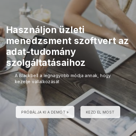
Használjon üzleti
menedzsment szoftvert az
adat-tudomány
szolgáltatásaihoz
A Blackbell a legnagyobb módja annak, hogy
kezelje vállalkozását
PRÓBÁLJA KI A DEMÓT »
KEZD EL MOST