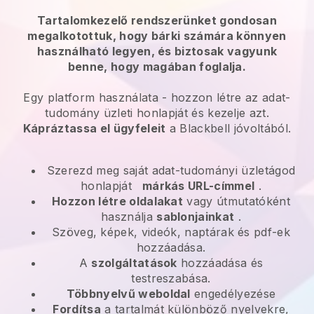
Tartalomkezelő rendszerünket gondosan
megalkotottuk, hogy bárki számára könnyen
használható legyen, és biztosak vagyunk
benne, hogy magában foglalja.
Egy platform használata -
hozzon létre az adat-
tudomány üzleti honlapját és kezelje azt.
Kápráztassa el ügyfeleit
a
Blackbell
jóvoltából.
Szerezd meg saját adat-tudományi üzletágod
honlapját
márkás URL-címmel
.
Hozzon létre oldalakat
vagy útmutatóként
használja
sablonjainkat
.
Szöveg, képek, videók, naptárak és pdf-ek
hozzáadása.
A
szolgáltatások
hozzáadása és
testreszabása.
Többnyelvű weboldal
engedélyezése
Fordítsa
a tartalmát különböző nyelvekre,