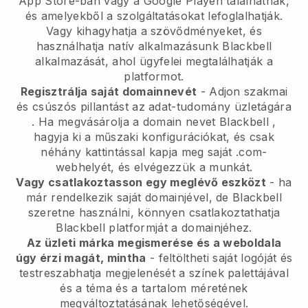
App Store-ban vagy a Google Playen találhatnak,
és amelyekből a szolgáltatásokat lefoglalhatják.
Vagy kihagyhatja a szövődményeket, és
használhatja natív alkalmazásunk
Blackbell
alkalmazását, ahol ügyfelei megtalálhatják a
platformot.
Regisztrálja saját domainnevét
-
Adjon szakmai
és csúszós pillantást az adat-tudomány üzletágára
. Ha megvásárolja a domain nevet
Blackbell
,
hagyja ki a műszaki konfigurációkat, és csak
néhány kattintással kapja meg saját .com-
webhelyét, és elvégezzük a munkát.
Vagy csatlakoztasson egy meglévő eszközt
- ha
már rendelkezik saját domainjével, de
Blackbell
szeretne használni, könnyen csatlakoztathatja
Blackbell
platformját a domainjéhez.
Az üzleti márka megismerése és a weboldala
úgy érzi magát, mintha
- feltöltheti saját logóját és
testreszabhatja megjelenését a színek palettájával
és a téma és a tartalom méretének
megváltoztatásának lehetőségével.