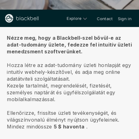
Explore
Contact
Sign in
Rólunk
Nézze meg, hogy a Blackbell-szel bővül-e az
adat-tudomány üzlete,
fedezze fel intuitív üzleti
menedzsment szoftverünket.
Hozza létre az adat-tudomány üzleti honlapját egy
intuitív webhely-készítővel, és adja meg online
adatátviteli szolgáltatásait.
Kezelje tartalmát, megrendelését, fizetését,
személyes naptárát és ügyfélszolgálatát egy
mobilalkalmazással.
Ellenőrizze, frissítse üzleti tevékenységét, és
világszínvonalú élményt nyújtson ügyfeleinek.
Mindez mindössze
5 $ havonta
.