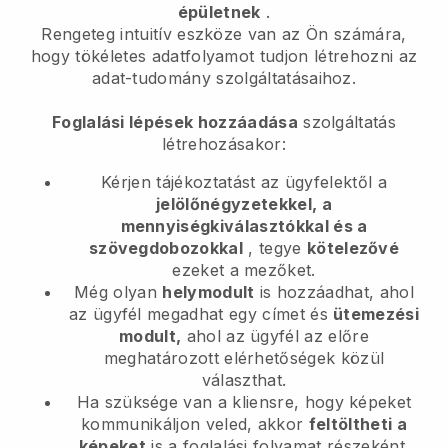
épületnek
.
Rengeteg intuitív eszköze van az Ön számára,
hogy tökéletes adatfolyamot tudjon létrehozni az
adat-tudomány szolgáltatásaihoz.
Foglalási lépések hozzáadása
szolgáltatás
létrehozásakor:
Kérjen tájékoztatást az ügyfelektől a
jelölőnégyzetekkel, a
mennyiségkiválasztókkal és a
szövegdobozokkal
, tegye
kötelezővé
ezeket a mezőket.
Még olyan
helymodult
is hozzáadhat, ahol
az ügyfél megadhat egy címet és
ütemezési
modult,
ahol az ügyfél az előre
meghatározott elérhetőségek közül
választhat.
Ha szüksége van a kliensre, hogy képeket
kommunikáljon veled, akkor
feltöltheti a
képeket
is a foglalási folyamat részeként.