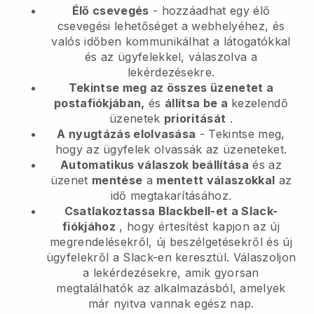
Élő csevegés
- hozzáadhat egy élő
csevegési lehetőséget a webhelyéhez, és
valós időben kommunikálhat a látogatókkal
és az ügyfelekkel, válaszolva a
lekérdezésekre.
Tekintse meg az összes üzenetet a
postafiókjában,
és
állítsa be a
kezelendő
üzenetek
prioritását
.
A nyugtázás elolvasása
- Tekintse meg,
hogy az ügyfelek olvassák az üzeneteket.
Automatikus válaszok beállítása
és az
üzenet
mentése
a
mentett válaszokkal
az
idő megtakarításához.
Csatlakoztassa Blackbell-et a Slack-
fiókjához
, hogy értesítést kapjon az új
megrendelésekről, új beszélgetésekről és új
ügyfelekről a Slack-en keresztül. Válaszoljon
a lekérdezésekre, amik gyorsan
megtalálhatók az alkalmazásból, amelyek
már nyitva vannak egész nap.