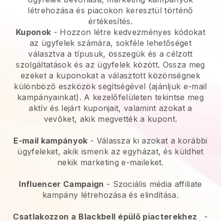
létrehozása és piacokon keresztül történő
értékesítés.
Kuponok
- Hozzon létre kedvezményes kódokat
az ügyfelek számára, sokféle lehetőséget
választva a típusuk, összegük és a célzott
szolgáltatások és az ügyfelek között. Ossza meg
ezeket a kuponokat a választott közönségnek
különböző eszközök segítségével (ajánljuk e-mail
kampányainkat). A kezelőfelületen tekintse meg
aktív és lejárt kuponjait, valamint azokat a
vevőket, akik megvették a kupont.
E-mail kampányok
-
Válassza ki azokat a korábbi
ügyfeleket, akik ismerik az egyházat, és küldhet
nekik marketing e-maileket.
Influencer Campaign
- Szociális média affiliate
kampány létrehozása és elindítása.
Csatlakozzon a
Blackbell
épülő piacterekhez
-