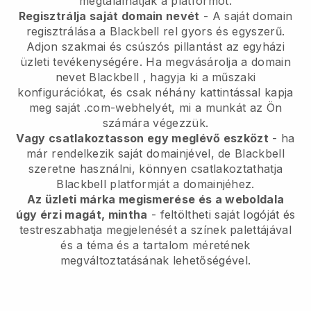
megtalálhatják a platformot.
Regisztrálja saját domain nevét
- A saját domain
regisztrálása a
Blackbell
rel gyors és egyszerű.
Adjon szakmai és csúszós pillantást az egyházi
üzleti tevékenységére.
Ha megvásárolja a domain
nevet
Blackbell
, hagyja ki a műszaki
konfigurációkat, és csak néhány kattintással kapja
meg saját .com-webhelyét, mi a munkát az Ön
számára végezzük.
Vagy csatlakoztasson egy meglévő eszközt
- ha
már rendelkezik saját domainjével, de
Blackbell
szeretne használni, könnyen csatlakoztathatja
Blackbell
platformját a domainjéhez.
Az üzleti márka megismerése és a weboldala
úgy érzi magát, mintha
- feltöltheti saját logóját és
testreszabhatja megjelenését a színek palettájával
és a téma és a tartalom méretének
megváltoztatásának lehetőségével.