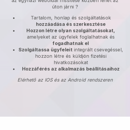
az egyházi weboldal frissítése közben lehet az
úton járni
?
Tartalom, honlap és szolgáltatások
hozzáadása és szerkesztése
Hozzon létre olyan szolgáltatásokat,
amelyeket az ügyfelek foglalhatnak és
fogadhatnak el
Szolgáltassa ügyfeleit
integrált csevegéssel,
hozzon létre és küldjön fizetési
hivatkozásokat
Hozzáférés az alkalmazás beállításaihoz
Elérhető az IOS és az Android rendszeren