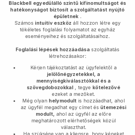
Blackbell
egyedülálló szintű kifinomultságot és
hatékonyságot biztosít a szolgáltatást nyújtó
épületnek
.
Számos
intuitív eszköz
áll
hozzon létre egy
tökéletes foglalási folyamatot az egyház
eseményeihez és szolgáltatásaihoz.
Foglalási lépések hozzáadása
szolgáltatás
létrehozásakor:
Kérjen tájékoztatást az ügyfelektől a
jelölőnégyzetekkel, a
mennyiségkiválasztókkal és a
szövegdobozokkal
, tegye
kötelezővé
ezeket a mezőket.
Még olyan
helymodult
is hozzáadhat, ahol
az ügyfél megadhat egy címet és
ütemezési
modult,
ahol az ügyfél az előre
meghatározott elérhetőségek közül
választhat.
Ha szüksége van a kliensre, hogy képeket