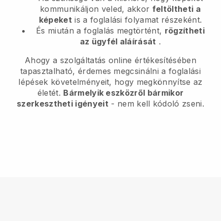
kommunikáljon veled, akkor
feltöltheti a
képeket
is a foglalási folyamat részeként.
És miután a foglalás megtörtént,
rögzítheti
az ügyfél aláírását
.
Ahogy a szolgáltatás online értékesítésében
tapasztalható, érdemes megcsinálni a foglalási
lépések követelményeit, hogy megkönnyítse az
életét.
Bármelyik eszközről bármikor
szerkesztheti igényeit
- nem kell kódoló zseni.