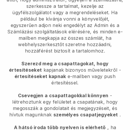
szerkessze a tartalmat, kezelje az
ügyfélszolgálatot vagy a megrendeléseket. Ha
például be kívánja vonni a könyvelőjét,
egyszerűen adjon neki engedélyt az Admin és a
Számlázási szolgáltatások elérésére, és minden e-
mailben megkapja az összes számlát, ha
webhelyszerkesztőt szeretne hozzáadni,
hozzáférést biztosít a tartalomhoz.
Szerezd meg a csapattagokat, hogy
értesítéseket
kapjanak bizonyos műveletekről -
értesítéseket kapnak
e-mailben vagy push
értesítéssel.
Csevegjen a csapattagokkal könnyen
-
létrehoztunk egy felületet a csapatának, hogy
megosszák a gondolatait és megjegyzéseit, és
hívtuk magunknak
személyes csapatjegyeket
.
A hátsó iroda több nyelven is elérhető
, ha