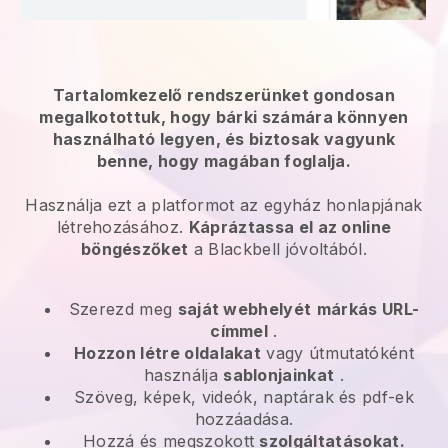
Tartalomkezelő rendszerünket gondosan
megalkotottuk, hogy bárki számára könnyen
használható legyen, és biztosak vagyunk
benne, hogy magában foglalja.
Használja ezt a platformot az egyház honlapjának
létrehozásához.
Kápráztassa el az online
böngészőket
a
Blackbell
jóvoltából.
Szerezd meg
saját webhelyét
márkás URL-
címmel
.
Hozzon létre oldalakat
vagy útmutatóként
használja
sablonjainkat
.
Szöveg, képek, videók, naptárak és pdf-ek
hozzáadása.
Hozzá és megszokott
szolgáltatásokat.