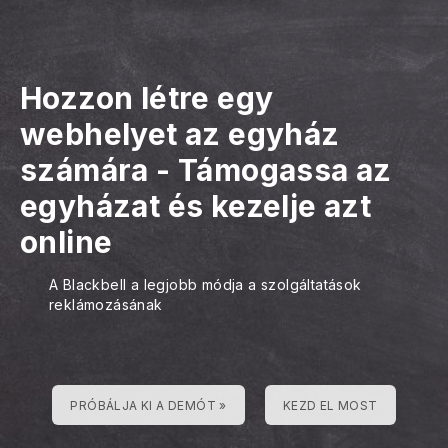
Hozzon létre egy
webhelyet az egyház
számára
-
Támogassa az
egyházat és kezelje azt
online
A Blackbell a legjobb módja a szolgáltatások
reklámozásának
PRÓBÁLJA KI A DEMÓT »
KEZD EL MOST