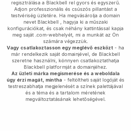
regisztrálása a
Blackbell
rel gyors és egyszerű.
Adjon professzionális és csúszós pillantást a
testvériség üzletére.
Ha megvásárolja a domain
nevet
Blackbell
, hagyja ki a műszaki
konfigurációkat, és csak néhány kattintással kapja
meg saját .com-webhelyét, mi a munkát az Ön
számára végezzük.
Vagy csatlakoztasson egy meglévő eszközt
- ha
már rendelkezik saját domainjével, de
Blackbell
szeretne használni, könnyen csatlakoztathatja
Blackbell
platformját a domainjéhez.
Az üzleti márka megismerése és a weboldala
úgy érzi magát, mintha
- feltöltheti saját logóját és
testreszabhatja megjelenését a színek palettájával
és a téma és a tartalom méretének
megváltoztatásának lehetőségével.