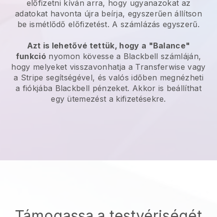
előfizetni kíván arra, hogy ugyanazokat az
adatokat havonta újra beírja, egyszerűen állítson
be ismétlődő előfizetést. A számlázás egyszerű.
Azt is lehetővé tettük, hogy a "Balance"
funkció
nyomon kövesse a
Blackbell
számláján,
hogy melyeket visszavonhatja a Transferwise vagy
a Stripe segítségével, és valós időben megnézheti
a fiókjába
Blackbell
pénzeket. Akkor is beállíthat
egy ütemezést a kifizetésekre.
Támogassa a testvériségét