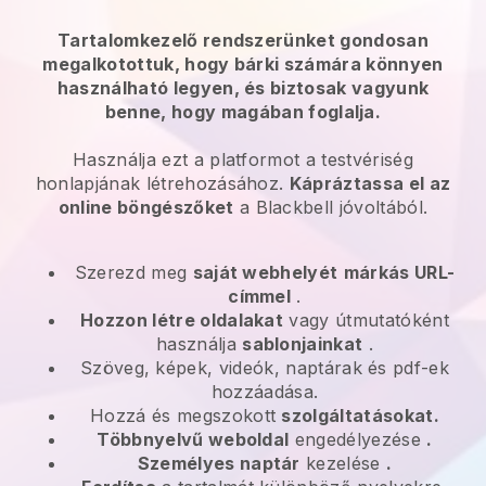
Tartalomkezelő rendszerünket gondosan
megalkotottuk, hogy bárki számára könnyen
használható legyen, és biztosak vagyunk
benne, hogy magában foglalja.
Használja ezt a platformot a testvériség
honlapjának létrehozásához.
Kápráztassa el az
online böngészőket
a
Blackbell
jóvoltából.
Szerezd meg
saját webhelyét
márkás URL-
címmel
.
Hozzon létre oldalakat
vagy útmutatóként
használja
sablonjainkat
.
Szöveg, képek, videók, naptárak és pdf-ek
hozzáadása.
Hozzá és megszokott
szolgáltatásokat.
Többnyelvű weboldal
engedélyezése
.
Személyes naptár
kezelése
.