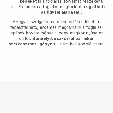
képeket
is a foglalási folyamat részeként.
És miután a foglalás megtörtént,
rögzítheti
az ügyfél aláírását
.
Ahogy a szolgáltatás online értékesítésében
tapasztalható, érdemes megcsinálni a foglalási
lépések követelményeit, hogy megkönnyítse az
életét.
Bármelyik eszközről bármikor
szerkesztheti igényeit
- nem kell kódoló zseni.