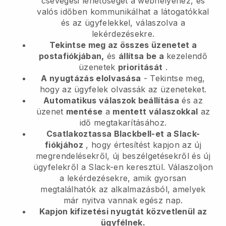
csevegési lehetőséget a webhelyéhez, és
valós időben kommunikálhat a látogatókkal
és az ügyfelekkel, válaszolva a
lekérdezésekre.
Tekintse meg az összes üzenetet a
postafiókjában,
és
állítsa be a
kezelendő
üzenetek
prioritását
.
A nyugtázás elolvasása
- Tekintse meg,
hogy az ügyfelek olvassák az üzeneteket.
Automatikus válaszok beállítása
és az
üzenet
mentése
a
mentett válaszokkal
az
idő megtakarításához.
Csatlakoztassa Blackbell-et a Slack-
fiókjához
, hogy értesítést kapjon az új
megrendelésekről, új beszélgetésekről és új
ügyfelekről a Slack-en keresztül. Válaszoljon
a lekérdezésekre, amik gyorsan
megtalálhatók az alkalmazásból, amelyek
már nyitva vannak egész nap.
Kapjon kifizetési nyugtát közvetlenül az
ügyfélnek.