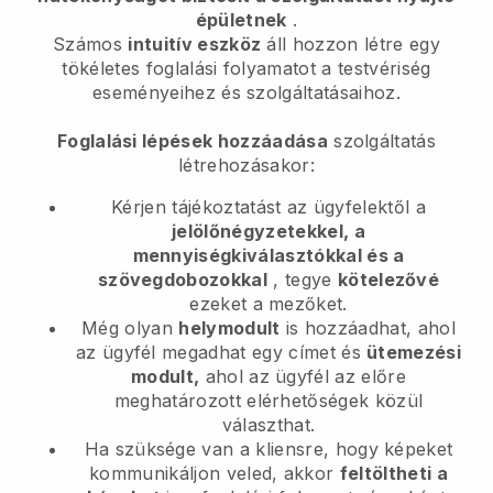
épületnek
.
Számos
intuitív eszköz
áll
hozzon létre egy
tökéletes foglalási folyamatot a testvériség
eseményeihez és szolgáltatásaihoz.
Foglalási lépések hozzáadása
szolgáltatás
létrehozásakor:
Kérjen tájékoztatást az ügyfelektől a
jelölőnégyzetekkel, a
mennyiségkiválasztókkal és a
szövegdobozokkal
, tegye
kötelezővé
ezeket a mezőket.
Még olyan
helymodult
is hozzáadhat, ahol
az ügyfél megadhat egy címet és
ütemezési
modult,
ahol az ügyfél az előre
meghatározott elérhetőségek közül
választhat.
Ha szüksége van a kliensre, hogy képeket
kommunikáljon veled, akkor
feltöltheti a