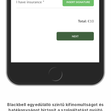
Blackbell
egyedülálló szintű kifinomultságot és
hatékonyságot biztosít a szolgáltatást nyújtó