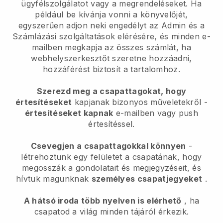
ügyfélszolgálatot vagy a megrendeléseket. Ha
például be kívánja vonni a könyvelőjét,
egyszerűen adjon neki engedélyt az Admin és a
Számlázási szolgáltatások elérésére, és minden e-
mailben megkapja az összes számlát, ha
webhelyszerkesztőt szeretne hozzáadni,
hozzáférést biztosít a tartalomhoz.
Szerezd meg a csapattagokat, hogy
értesítéseket
kapjanak bizonyos műveletekről -
értesítéseket kapnak
e-mailben vagy push
értesítéssel.
Csevegjen a csapattagokkal könnyen
-
létrehoztunk egy felületet a csapatának, hogy
megosszák a gondolatait és megjegyzéseit, és
hívtuk magunknak
személyes csapatjegyeket
.
A hátsó iroda több nyelven is elérhető
, ha
csapatod a világ minden tájáról érkezik.