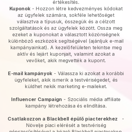
értékesítés.
Kuponok
- Hozzon létre kedvezményes kódokat
az ügyfelek számára, sokféle lehetőséget
választva a típusuk, összegük és a célzott
szolgáltatások és az ügyfelek között. Ossza meg
ezeket a kuponokat a választott közönségnek
különböző eszközök segítségével (ajánljuk e-mail
kampányainkat). A kezelőfelületen tekintse meg
aktív és lejárt kuponjait, valamint azokat a
vevőket, akik megvették a kupont.
E-mail kampányok
-
Válassza ki azokat a korábbi
ügyfeleket, akik ismerik a testvériségedet, és
küldhet nekik marketing e-maileket.
Influencer Campaign
- Szociális média affiliate
kampány létrehozása és elindítása.
Csatlakozzon a
Blackbell
épülő piacterekhez
-
Növelje piaci elérését a testvériség
népszerűsítésével a közeli Blackbell piactereken.