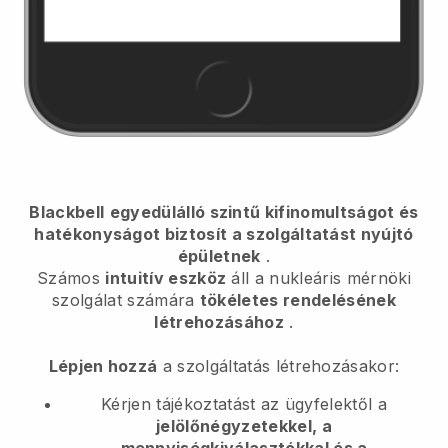
Blackbell
egyedülálló szintű kifinomultságot és
hatékonyságot biztosít a szolgáltatást nyújtó
épületnek
.
Számos
intuitív eszköz
áll
a nukleáris mérnöki
szolgálat számára
tökéletes rendelésének
létrehozásához
.
Lépjen hozzá
a szolgáltatás létrehozásakor:
Kérjen tájékoztatást az ügyfelektől a
jelölőnégyzetekkel, a
mennyiségkiválasztókkal és a