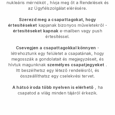
nukleáris mérnököt
, hívja meg őt a Rendelések és
az Ügyfélszolgálat elérésére.
Szerezd meg a csapattagokat, hogy
értesítéseket
kapjanak bizonyos műveletekről -
értesítéseket kapnak
e-mailben vagy push
értesítéssel.
Csevegjen a csapattagokkal könnyen
-
létrehoztunk egy felületet a csapatának, hogy
megosszák a gondolatait és megjegyzéseit, és
hívtuk magunknak
személyes csapatjegyeket
.
Itt beszélhetsz egy létező rendelésről, és
összeállíthatsz egy cselekvési tervet.
A hátsó iroda több nyelven is elérhető
, ha
csapatod a világ minden tájáról érkezik.