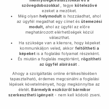
szövegdobozokkal
, tegye
kötelezővé
ezeket a mezőket.
Még olyan
helymodult
is hozzáadhat, ahol
az ügyfél megadhat egy címet és
ütemezési
modult,
ahol az ügyfél az előre
meghatározott elérhetőségek közül
választhat.
Ha szüksége van a kliensre, hogy képeket
kommunikáljon veled, akkor
feltöltheti a
képeket
is a foglalási folyamat részeként.
És miután a foglalás megtörtént,
rögzítheti
az ügyfél aláírását
.
Ahogy a szolgáltatás online értékesítésében
tapasztalható, érdemes megcsinálni a foglalási
lépések követelményeit, hogy megkönnyítse az
életét.
Bármelyik eszközről bármikor
szerkesztheti igényeit
- nem kell kódoló zseni.