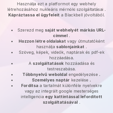
Használja ezt a platformot egy webhely
létrehozásához
nukleáris mérnöki szolgáltatásai
.
Kápráztassa el ügyfeleit
a
Blackbell
jóvoltából.
Szerezd meg
saját webhelyét
márkás URL-
címmel
.
Hozzon létre oldalakat
vagy útmutatóként
használja
sablonjainkat
.
Szöveg, képek, videók, naptárak és pdf-ek
hozzáadása.
A
szolgáltatások
hozzáadása és
testreszabása.
Többnyelvű weboldal
engedélyezése
.
Személyes naptár
kezelése
.
Fordítsa
a tartalmát különféle nyelvekre
vagy az integrált google mesterséges
intelligencia
egy kattintással lefordított
szolgáltatásával
.