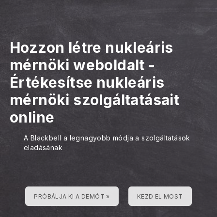
Hozzon létre nukleáris
mérnöki weboldalt
-
Értékesítse nukleáris
mérnöki szolgáltatásait
online
A Blackbell a legnagyobb módja a szolgáltatások
eladásának
PRÓBÁLJA KI A DEMÓT »
KEZD EL MOST