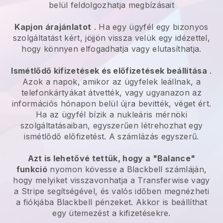
belül feldolgozhatja megbízásait
Kapjon árajánlatot
. Ha egy ügyfél egy bizonyos
szolgáltatást kért, jöjjön vissza velük egy idézettel,
hogy könnyen elfogadhatja vagy elutasíthatja.
Ismétlődő kifizetések és előfizetések beállítása
.
Azok a napok, amikor az ügyfelek leállnak, a
telefonkártyákat átvették, vagy ugyanazon az
információs hónapon belül újra bevitték, véget ért.
Ha az ügyfél bízik a nukleáris mérnöki
szolgáltatásaiban, egyszerűen létrehozhat egy
ismétlődő előfizetést.
A számlázás egyszerű.
Azt is lehetővé tettük, hogy a "Balance"
funkció
nyomon kövesse a
Blackbell
számláján,
hogy melyiket visszavonhatja a Transferwise vagy
a Stripe segítségével, és valós időben megnézheti
a fiókjába
Blackbell
pénzeket. Akkor is beállíthat
egy ütemezést a kifizetésekre.