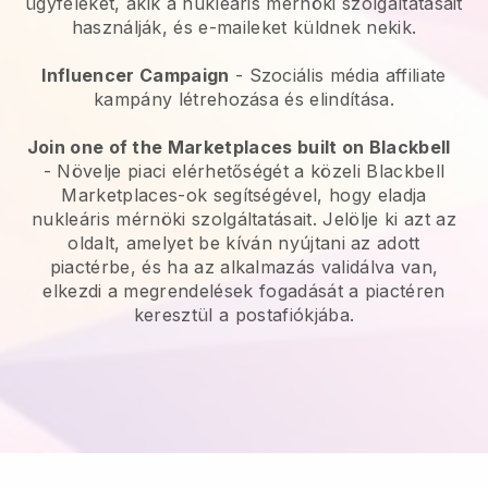
ügyfeleket, akik a nukleáris mérnöki szolgáltatásait
használják, és e-maileket küldnek nekik.
Influencer Campaign
- Szociális média affiliate
kampány létrehozása és elindítása.
Join one of the Marketplaces built on Blackbell
-
Növelje piaci elérhetőségét a közeli Blackbell
Marketplaces-ok segítségével, hogy eladja
nukleáris mérnöki szolgáltatásait.
Jelölje ki azt az
oldalt, amelyet be kíván nyújtani az adott
piactérbe, és ha az alkalmazás validálva van,
elkezdi a megrendelések fogadását a piactéren
keresztül a postafiókjába.