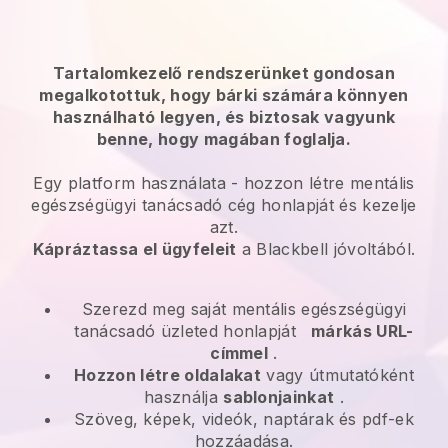
Tartalomkezelő rendszerünket gondosan
megalkotottuk, hogy bárki számára könnyen
használható legyen, és biztosak vagyunk
benne, hogy magában foglalja.
Egy platform használata -
hozzon létre mentális
egészségügyi tanácsadó cég honlapját és kezelje
azt.
Kápráztassa el ügyfeleit
a
Blackbell
jóvoltából.
Szerezd meg saját mentális egészségügyi
tanácsadó üzleted honlapját
márkás URL-
címmel
.
Hozzon létre oldalakat
vagy útmutatóként
használja
sablonjainkat
.
Szöveg, képek, videók, naptárak és pdf-ek
hozzáadása.