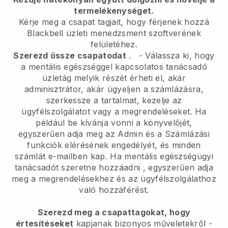
termelékenységet.
Kérje meg a csapat tagjait, hogy férjenek hozzá
Blackbell
üzleti menedzsment szoftverének
felületéhez.
Szerezd össze csapatodat
.
-
Válassza ki, hogy
a mentális egészséggel kapcsolatos tanácsadó
üzletág melyik részét érheti el, akár
adminisztrátor, akár
ügyeljen a számlázásra,
szerkessze a tartalmat, kezelje az
ügyfélszolgálatot vagy a megrendeléseket. Ha
például be kívánja vonni a könyvelőjét,
egyszerűen adja meg az Admin és a Számlázási
funkciók elérésének engedélyét, és minden
számlát e-mailben kap.
Ha mentális egészségügyi
tanácsadót szeretne hozzáadni
, egyszerűen adja
meg a megrendelésekhez és az ügyfélszolgálathoz
való hozzáférést.
Szerezd meg a csapattagokat, hogy
értesítéseket
kapjanak bizonyos műveletekről -