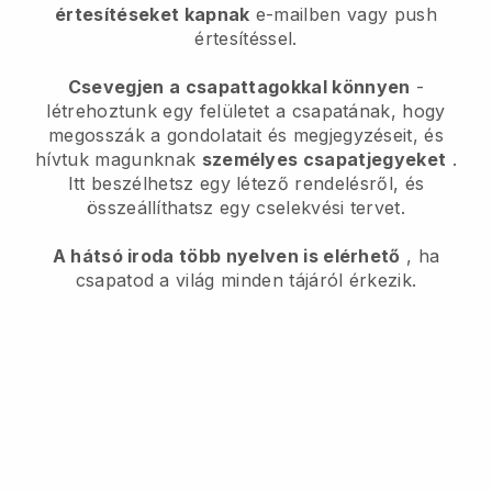
értesítéseket kapnak
e-mailben vagy push
értesítéssel.
Csevegjen a csapattagokkal könnyen
-
létrehoztunk egy felületet a csapatának, hogy
megosszák a gondolatait és megjegyzéseit, és
hívtuk magunknak
személyes csapatjegyeket
.
Itt beszélhetsz egy létező rendelésről, és
összeállíthatsz egy cselekvési tervet.
A hátsó iroda több nyelven is elérhető
, ha
csapatod a világ minden tájáról érkezik.