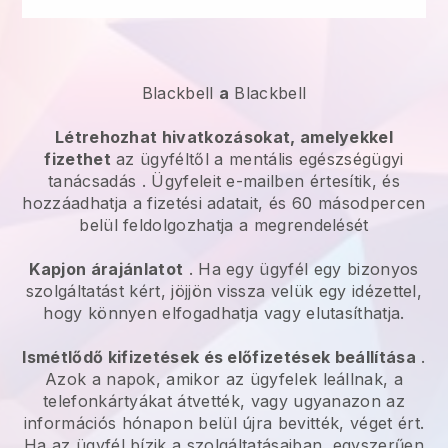
Blackbell
a
Blackbell
Létrehozhat hivatkozásokat, amelyekkel
fizethet
az ügyféltől a
mentális egészségügyi
tanácsadás
. Ügyfeleit e-mailben értesítik, és
hozzáadhatja a fizetési adatait, és 60 másodpercen
belül feldolgozhatja a megrendelését
Kapjon árajánlatot
. Ha egy ügyfél egy bizonyos
szolgáltatást kért, jöjjön vissza velük egy idézettel,
hogy könnyen elfogadhatja vagy elutasíthatja.
Ismétlődő kifizetések és előfizetések beállítása
.
Azok a napok, amikor az ügyfelek leállnak, a
telefonkártyákat átvették, vagy ugyanazon az
információs hónapon belül újra bevitték, véget ért.
Ha az ügyfél bízik a szolgáltatásaiban, egyszerűen