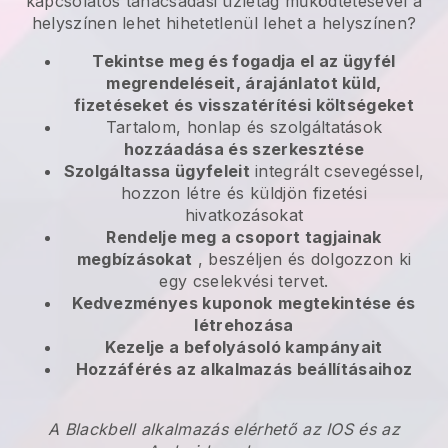
kapcsolatos tanácsadási üzletág működtetésével a
helyszínen lehet
hihetetlenül lehet a helyszínen?
Tekintse meg és fogadja el az ügyfél
megrendeléseit, árajánlatot küld,
fizetéseket és visszatérítési költségeket
Tartalom, honlap és szolgáltatások
hozzáadása és szerkesztése
Szolgáltassa ügyfeleit
integrált csevegéssel,
hozzon létre és küldjön fizetési
hivatkozásokat
Rendelje meg a csoport tagjainak
megbízásokat
, beszéljen és dolgozzon ki
egy cselekvési tervet.
Kedvezményes kuponok
megtekintése és
létrehozása
Kezelje a befolyásoló kampányait
Hozzáférés az alkalmazás beállításaihoz
A Blackbell alkalmazás elérhető az IOS és az