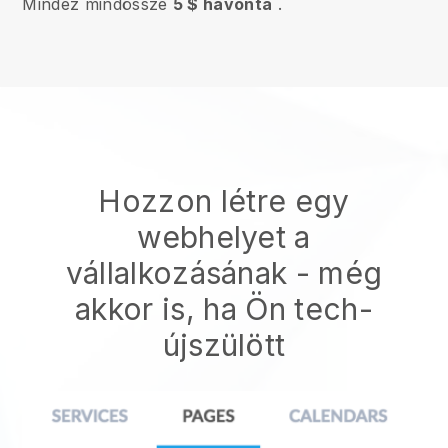
Mindez mindössze
5 $ havonta
.
Hozzon létre egy
webhelyet a
vállalkozásának - még
akkor is, ha Ön tech-
újszülött