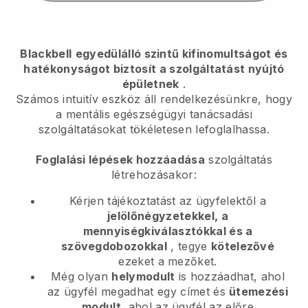
Blackbell
egyedülálló szintű kifinomultságot és
hatékonyságot biztosít a szolgáltatást nyújtó
épületnek
.
Számos intuitív eszköz áll rendelkezésünkre, hogy
a mentális egészségügyi tanácsadási
szolgáltatásokat tökéletesen lefoglalhassa.
Foglalási lépések hozzáadása
szolgáltatás
létrehozásakor:
Kérjen tájékoztatást az ügyfelektől a
jelölőnégyzetekkel, a
mennyiségkiválasztókkal és a
szövegdobozokkal
, tegye
kötelezővé
ezeket a mezőket.
Még olyan
helymodult
is hozzáadhat, ahol
az ügyfél megadhat egy címet és
ütemezési
modult,
ahol az ügyfél az előre