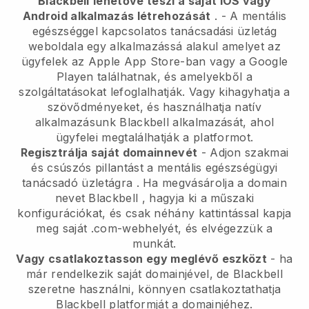
Blackbell
lehetővé teszi a saját IOS vagy
Android alkalmazás létrehozását
. -
A mentális
egészséggel kapcsolatos tanácsadási üzletág
weboldala egy alkalmazássá alakul
amelyet az
ügyfelek az Apple App Store-ban vagy a Google
Playen találhatnak, és amelyekből a
szolgáltatásokat lefoglalhatják. Vagy kihagyhatja a
szövődményeket, és használhatja natív
alkalmazásunk
Blackbell
alkalmazását, ahol
ügyfelei megtalálhatják a platformot.
Regisztrálja saját domainnevét
-
Adjon szakmai
és csúszós pillantást a mentális egészségügyi
tanácsadó üzletágra
. Ha megvásárolja a domain
nevet
Blackbell
, hagyja ki a műszaki
konfigurációkat, és csak néhány kattintással kapja
meg saját .com-webhelyét, és elvégezzük a
munkát.
Vagy csatlakoztasson egy meglévő eszközt
- ha
már rendelkezik saját domainjével, de
Blackbell
szeretne használni, könnyen csatlakoztathatja
Blackbell
platformját a domainjéhez.