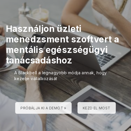
Használjon üzleti
menedzsment szoftvert a
mentális egészségügyi
tanácsadáshoz
A Blackbell a legnagyobb módja annak, hogy
kezelje vállalkozását
PRÓBÁLJA KI A DEMÓT »
KEZD EL MOST