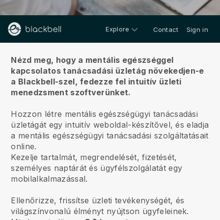
Explore
Contact
Sign in
Rólunk
Nézd meg, hogy a mentális egészséggel
kapcsolatos tanácsadási üzletág növekedjen-e
a Blackbell-szel,
fedezze fel intuitív üzleti
menedzsment szoftverünket.
Hozzon létre mentális egészségügyi tanácsadási
üzletágát egy intuitív weboldal-készítővel, és eladja
a mentális egészségügyi tanácsadási szolgáltatásait
online.
Kezelje tartalmát, megrendelését, fizetését,
személyes naptárát és ügyfélszolgálatát egy
mobilalkalmazással.
Ellenőrizze, frissítse üzleti tevékenységét, és
világszínvonalú élményt nyújtson ügyfeleinek.