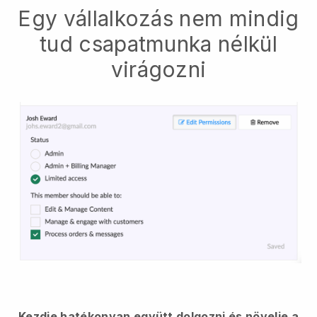
Egy vállalkozás nem mindig
tud csapatmunka nélkül
virágozni
Kezdje hatékonyan együtt dolgozni és növelje a