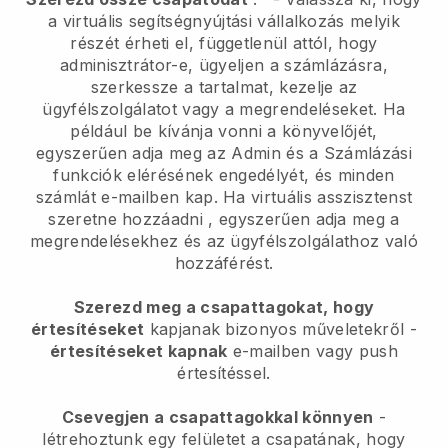
a virtuális segítségnyújtási vállalkozás melyik
részét érheti el, függetlenül attól, hogy
adminisztrátor-e,
ügyeljen a számlázásra,
szerkessze a tartalmat, kezelje az
ügyfélszolgálatot vagy a megrendeléseket. Ha
például be kívánja vonni a könyvelőjét,
egyszerűen adja meg az Admin és a Számlázási
funkciók elérésének engedélyét, és minden
számlát e-mailben kap.
Ha virtuális asszisztenst
szeretne hozzáadni
, egyszerűen adja meg a
megrendelésekhez és az ügyfélszolgálathoz való
hozzáférést.
Szerezd meg a csapattagokat, hogy
értesítéseket
kapjanak bizonyos műveletekről -
értesítéseket kapnak
e-mailben vagy push
értesítéssel.
Csevegjen a csapattagokkal könnyen
-
létrehoztunk egy felületet a csapatának, hogy