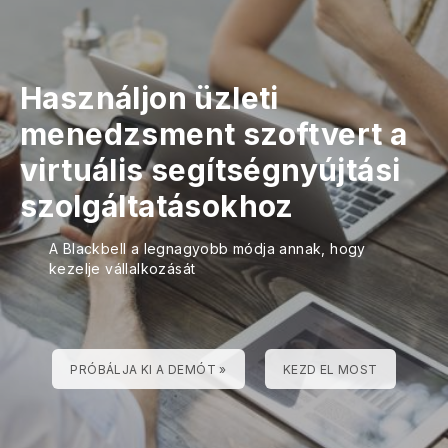
Használjon üzleti
menedzsment szoftvert a
virtuális segítségnyújtási
szolgáltatásokhoz
A Blackbell a legnagyobb módja annak, hogy
kezelje vállalkozását
PRÓBÁLJA KI A DEMÓT »
KEZD EL MOST