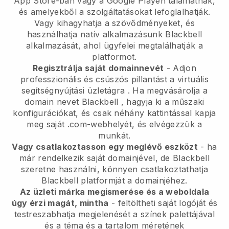
App Store-ban vagy a Google Playen találhatnak,
és amelyekből a szolgáltatásokat lefoglalhatják.
Vagy kihagyhatja a szövődményeket, és
használhatja natív alkalmazásunk
Blackbell
alkalmazását, ahol ügyfelei megtalálhatják a
platformot.
Regisztrálja saját domainnevét
-
Adjon
professzionális és csúszós pillantást a virtuális
segítségnyújtási üzletágra
. Ha megvásárolja a
domain nevet
Blackbell
, hagyja ki a műszaki
konfigurációkat, és csak néhány kattintással kapja
meg saját .com-webhelyét, és elvégezzük a
munkát.
Vagy csatlakoztasson egy meglévő eszközt
- ha
már rendelkezik saját domainjével, de
Blackbell
szeretne használni, könnyen csatlakoztathatja
Blackbell
platformját a domainjéhez.
Az üzleti márka megismerése és a weboldala
úgy érzi magát, mintha
- feltöltheti saját logóját és
testreszabhatja megjelenését a színek palettájával
és a téma és a tartalom méretének