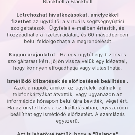
Blackbell
a
Blackbell
Létrehozhat hivatkozásokat, amelyekkel
fizethet
az ügyféltől a
virtuális segítségnyújtási
szolgáltatások
. Ügyfeleit e-mailben értesítik, és
hozzáadhatja a fizetési adatait, és 60 másodpercen
belül feldolgozhatja a megrendelését
Kapjon árajánlatot
. Ha egy ügyfél egy bizonyos
szolgáltatást kért, jöjjön vissza velük egy idézettel,
hogy könnyen elfogadhatja vagy elutasíthatja.
Ismétlődő kifizetések és előfizetések beállítása
.
Azok a napok, amikor az ügyfelek leállnak, a
telefonkártyákat átvették, vagy ugyanazon az
információs hónapon belül újra bevitték, véget ért.
Ha az ügyfél bízik a szolgáltatásaiban, egyszerűen
beállíthat egy ismétlődő előfizetést. A számlázás
egyszerű.
Azt is lehetővé tettük, hogy a "Balance"