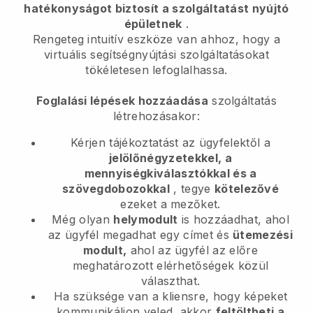
hatékonyságot biztosít a szolgáltatást nyújtó
épületnek
.
Rengeteg intuitív eszköze van ahhoz, hogy a
virtuális segítségnyújtási szolgáltatásokat
tökéletesen lefoglalhassa.
Foglalási lépések hozzáadása
szolgáltatás
létrehozásakor:
Kérjen tájékoztatást az ügyfelektől a
jelölőnégyzetekkel, a
mennyiségkiválasztókkal és a
szövegdobozokkal
, tegye
kötelezővé
ezeket a mezőket.
Még olyan
helymodult
is hozzáadhat, ahol
az ügyfél megadhat egy címet és
ütemezési
modult,
ahol az ügyfél az előre
meghatározott elérhetőségek közül
választhat.
Ha szüksége van a kliensre, hogy képeket
kommunikáljon veled, akkor
feltöltheti a