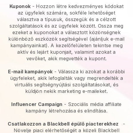
Kuponok
- Hozzon létre kedvezményes kódokat
az ügyfelek számára, sokféle lehetőséget
választva a típusuk, összegük és a célzott
szolgáltatások és az ügyfelek között. Ossza meg
ezeket a kuponokat a választott közönségnek
különböző eszközök segítségével (ajánljuk e-mail
kampányainkat). A kezelőfelületen tekintse meg
aktív és lejárt kuponjait, valamint azokat a
vevőket, akik megvették a kupont.
E-mail kampányok
-
Válassza ki azokat a korábbi
ügyfeleket, akik lefoglalták vagy megrendelték a
virtuális segítségnyújtási szolgáltatásokat, és
küldjön nekik marketing e-maileket.
Influencer Campaign
- Szociális média affiliate
kampány létrehozása és elindítása.
Csatlakozzon a
Blackbell
épülő piacterekhez
-
Növelje piaci elérhetőségét a közeli Blackbell