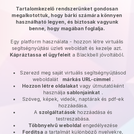
Tartalomkezelő rendszerünket gondosan
megalkotottuk, hogy bárki számára könnyen
használható legyen, és biztosak vagyunk
benne, hogy magában foglalja.
Egy platform használata -
hozzon létre virtuális
segítségnyújtási üzleti weboldalt és kezelje azt.
Kápráztassa el ügyfeleit
a
Blackbell
jóvoltából.
Szerezd meg saját virtuális segítségnyújtásod
weboldalát
márkás URL-címmel
.
Hozzon létre oldalakat
vagy útmutatóként
használja
sablonjainkat
.
Szöveg, képek, videók, naptárak és pdf-ek
hozzáadása.
A
szolgáltatások
hozzáadása és
testreszabása.
Többnyelvű weboldal
engedélyezése
Fordítsa
a tartalmát különböző nyelvekre,