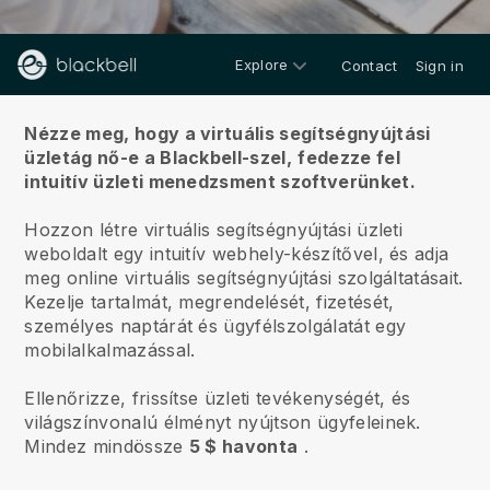
Explore
Contact
Sign in
Rólunk
Nézze meg, hogy a virtuális segítségnyújtási
üzletág nő-e a Blackbell-szel,
fedezze fel
intuitív üzleti menedzsment szoftverünket.
Hozzon létre virtuális segítségnyújtási üzleti
weboldalt egy intuitív webhely-készítővel, és adja
meg online virtuális segítségnyújtási szolgáltatásait.
Kezelje tartalmát, megrendelését, fizetését,
személyes naptárát és ügyfélszolgálatát egy
mobilalkalmazással.
Ellenőrizze, frissítse üzleti tevékenységét, és
világszínvonalú élményt nyújtson ügyfeleinek.
Mindez mindössze
5 $ havonta
.