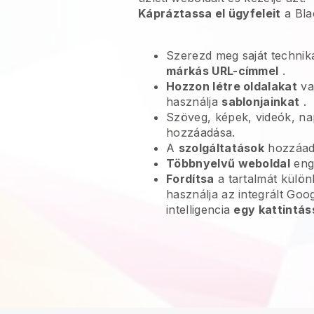
Kápráztassa el ügyfeleit
a
Bla
Szerezd meg saját technika
márkás URL-címmel
.
Hozzon létre oldalakat
va
használja
sablonjainkat
.
Szöveg, képek, videók, na
hozzáadása.
A
szolgáltatások
hozzáadá
Többnyelvű weboldal
eng
Fordítsa
a tartalmát külö
használja az integrált Goo
intelligencia
egy kattintás