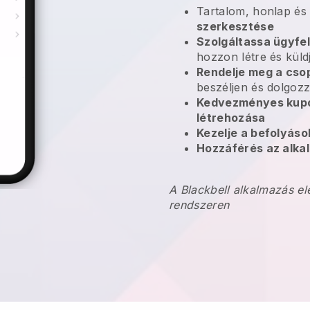
Tartalom, honlap és
szerkesztése
Szolgáltassa ügyfel
hozzon létre és küld
Rendelje meg a cso
beszéljen és dolgozz
Kedvezményes kup
létrehozása
Kezelje a befolyás
Hozzáférés az alkal
A Blackbell alkalmazás el
rendszeren