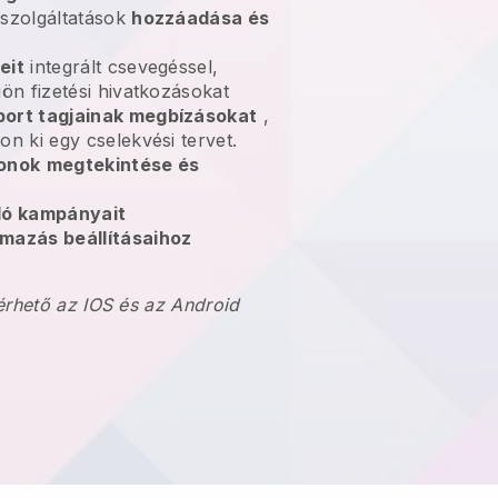
 szolgáltatások
hozzáadása és
eit
integrált csevegéssel,
jön fizetési hivatkozásokat
port tagjainak megbízásokat
,
on ki egy cselekvési tervet.
onok
megtekintése és
oló kampányait
mazás beállításaihoz
érhető az IOS és az Android