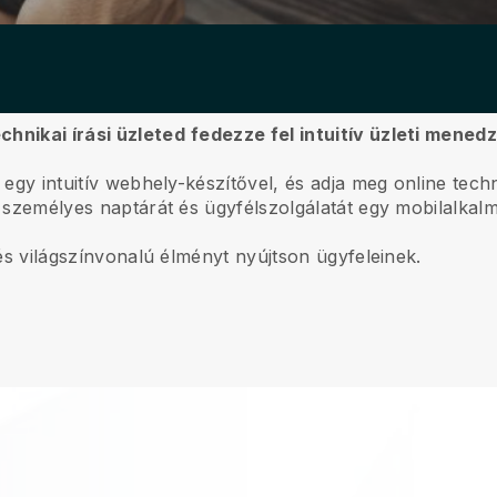
chnikai írási üzleted
fedezze fel intuitív üzleti mene
egy intuitív webhely-készítővel, és adja meg online technik
, személyes naptárát és ügyfélszolgálatát egy mobilalkal
, és világszínvonalú élményt nyújtson ügyfeleinek.