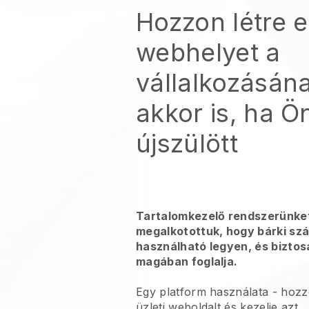
Hozzon létre 
webhelyet a
vállalkozásán
akkor is, ha Ö
újszülött
Tartalomkezelő rendszerünke
megalkotottuk, hogy bárki s
használható legyen, és bizto
magában foglalja.
Egy platform használata -
hozzo
üzleti weboldalt és kezelje azt.