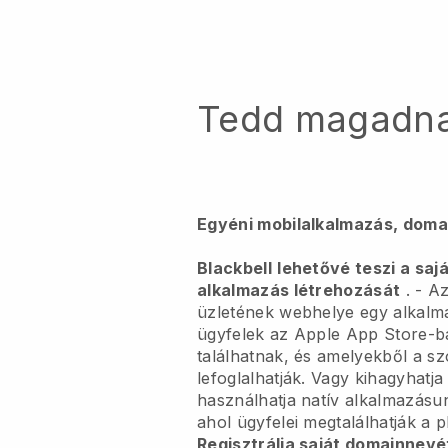
Tedd magadn
Egyéni mobilalkalmazás, doma
Blackbell
lehetővé teszi a saj
alkalmazás létrehozását
. -
Az
üzletének webhelye egy alkalm
ügyfelek az Apple App Store-b
találhatnak, és amelyekből a sz
lefoglalhatják. Vagy kihagyhatj
használhatja natív alkalmazás
ahol ügyfelei megtalálhatják a p
Regisztrálja saját domainnevé