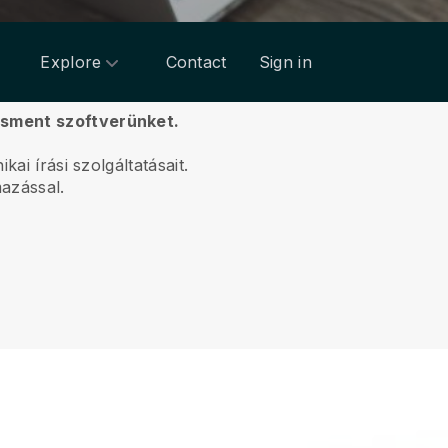
Explore
Contact
Sign in
dzsment szoftverünket.
ai írási szolgáltatásait.
mazással.