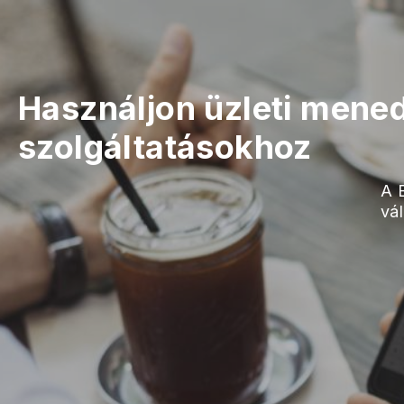
Használjon üzleti mened
szolgáltatásokhoz
A 
vá