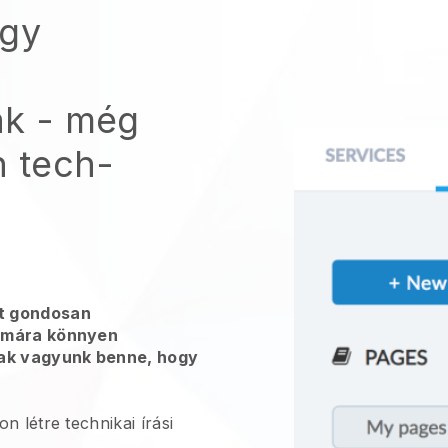
egy
ak - még
n tech-
t gondosan
zámára könnyen
sak vagyunk benne, hogy
n létre technikai írási