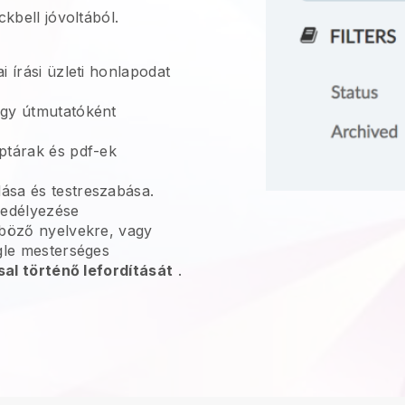
ckbell
jóvoltából.
i írási üzleti honlapodat
gy útmutatóként
ptárak és pdf-ek
sa és testreszabása.
edélyezése
nböző nyelvekre, vagy
gle mesterséges
sal történő lefordítását
.