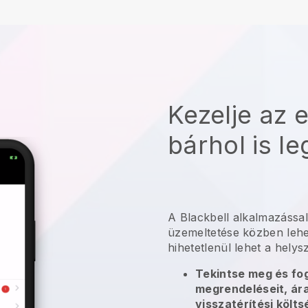
Kezelje az 
bárhol is l
A
Blackbell
alkalmazássa
üzemeltetése közben lehe
hihetetlenül lehet a helys
Tekintse meg és fog
megrendeléseit, ára
visszatérítési költ