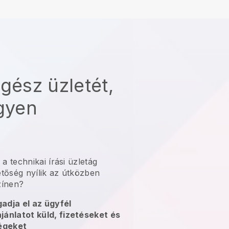
egész üzletét,
egyen
l
a technikai írási üzletág
tőség nyílik az útközben
zínen?
adja el az ügyfél
jánlatot küld, fizetéseket és
ségeket