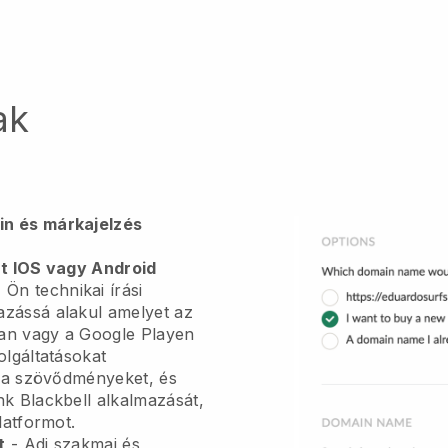
ak
in és márkajelzés
át IOS vagy Android
 Ön technikai írási
azássá alakul
amelyet az
an vagy a Google Playen
olgáltatásokat
a a szövődményeket, és
unk
Blackbell
alkalmazását,
latformot.
t
-
Adj szakmai és