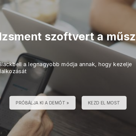
zsment szoftvert a műsza
Blackbell a legnagyobb módja annak, hogy kezelje
llalkozását
PRÓBÁLJA KI A DEMÓT »
KEZD EL MOST