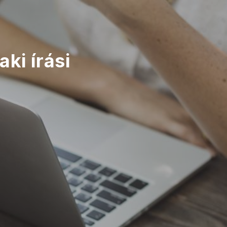
ki írási