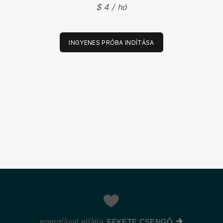
$ 4 / hó
INGYENES PRÓBA INDÍTÁSA
energiával ellátja
FEKETE CSENGŐ