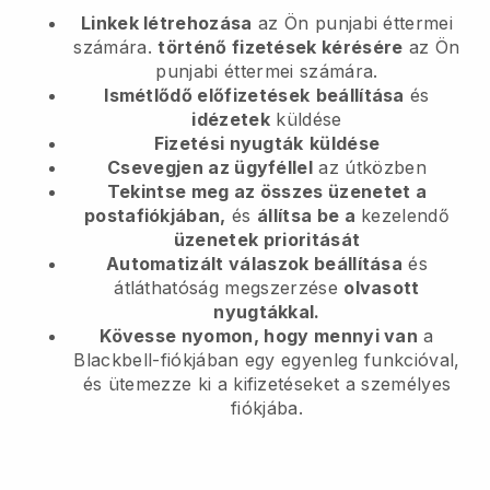
Linkek létrehozása
az Ön punjabi éttermei
számára.
történő fizetések kérésére
az Ön
punjabi éttermei számára.
Ismétlődő előfizetések
beállítása
és
idézetek
küldése
Fizetési nyugták
küldése
Csevegjen az ügyféllel
az útközben
Tekintse meg az összes üzenetet a
postafiókjában,
és
állítsa be a
kezelendő
üzenetek prioritását
Automatizált válaszok beállítása
és
átláthatóság megszerzése
olvasott
nyugtákkal.
Kövesse nyomon, hogy mennyi van
a
Blackbell-fiókjában egy egyenleg funkcióval,
és ütemezze ki a kifizetéseket a személyes
fiókjába.