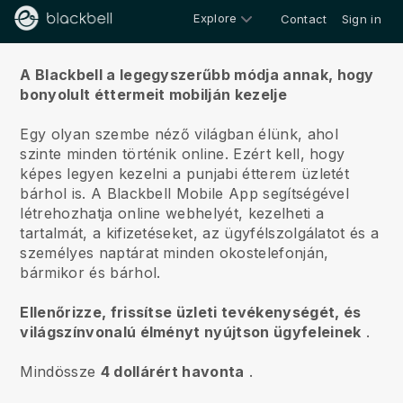
Explore
Contact
Sign in
Rólunk
A Blackbell a legegyszerűbb módja annak, hogy
bonyolult éttermeit mobilján kezelje
Egy olyan szembe néző világban élünk, ahol
szinte minden történik online.
Ezért kell, hogy
képes legyen kezelni a punjabi étterem üzletét
bárhol is.
A
Blackbell
Mobile App segítségével
létrehozhatja online webhelyét, kezelheti a
tartalmát, a kifizetéseket, az ügyfélszolgálatot és a
személyes naptárat minden okostelefonján,
bármikor és bárhol.
Ellenőrizze, frissítse üzleti tevékenységét, és
világszínvonalú élményt nyújtson ügyfeleinek
.
Mindössze
4 dollárért havonta
.