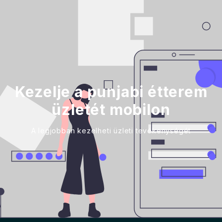
Kezelje a punjabi étterem
üzletét mobilon
A legjobban kezelheti üzleti tevékenységét