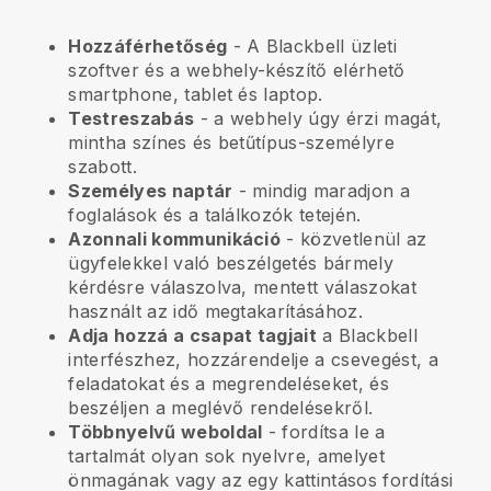
Hozzáférhetőség
- A
Blackbell
üzleti
szoftver és a webhely-készítő elérhető
smartphone, tablet és laptop.
Testreszabás
- a webhely úgy érzi magát,
mintha színes és betűtípus-személyre
szabott.
Személyes naptár
- mindig maradjon a
foglalások és a találkozók tetején.
Azonnali kommunikáció
- közvetlenül az
ügyfelekkel való beszélgetés bármely
kérdésre válaszolva, mentett válaszokat
használt az idő megtakarításához.
Adja hozzá a csapat tagjait
a
Blackbell
interfészhez, hozzárendelje a csevegést, a
feladatokat és a megrendeléseket, és
beszéljen a meglévő rendelésekről.
Többnyelvű weboldal
- fordítsa le a
tartalmát olyan sok nyelvre, amelyet
önmagának vagy az egy kattintásos fordítási