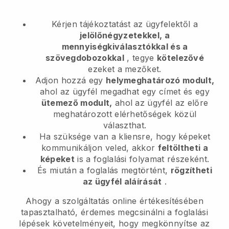
Kérjen tájékoztatást az ügyfelektől a
jelölőnégyzetekkel, a
mennyiségkiválasztókkal és a
szövegdobozokkal
, tegye
kötelezővé
ezeket a mezőket.
Adjon hozzá egy
helymeghatározó modult,
ahol az ügyfél megadhat egy címet és egy
ütemező modult,
ahol az ügyfél az előre
meghatározott elérhetőségek közül
választhat.
Ha szüksége van a kliensre, hogy képeket
kommunikáljon veled, akkor
feltöltheti a
képeket
is a foglalási folyamat részeként.
És miután a foglalás megtörtént,
rögzítheti
az ügyfél aláírását
.
Ahogy a szolgáltatás online értékesítésében
tapasztalható, érdemes megcsinálni a foglalási
lépések követelményeit, hogy megkönnyítse az