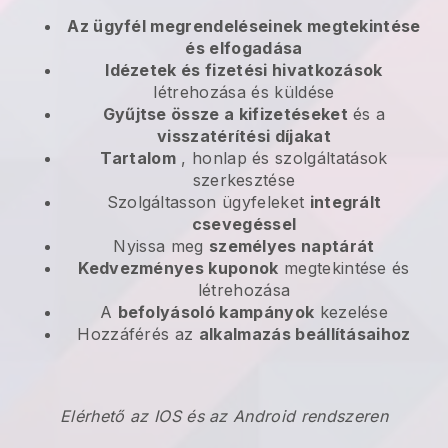
Az ügyfél megrendeléseinek megtekintése
és elfogadása
Idézetek és fizetési hivatkozások
létrehozása és küldése
Gyűjtse össze a kifizetéseket
és a
visszatérítési díjakat
Tartalom
, honlap és szolgáltatások
szerkesztése
Szolgáltasson ügyfeleket
integrált
csevegéssel
Nyissa meg
személyes naptárát
Kedvezményes kuponok
megtekintése és
létrehozása
A
befolyásoló kampányok
kezelése
Hozzáférés az
alkalmazás beállításaihoz
Elérhető az IOS és az Android rendszeren