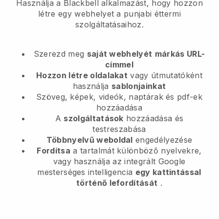
Használja a Blackbell alkalmazást, hogy hozzon
létre egy webhelyet a punjabi éttermi
szolgáltatásaihoz.
Szerezd meg
saját webhelyét
márkás URL-
címmel
Hozzon létre oldalakat
vagy útmutatóként
használja
sablonjainkat
Szöveg, képek, videók, naptárak és pdf-ek
hozzáadása
A
szolgáltatások
hozzáadása és
testreszabása
Többnyelvű weboldal
engedélyezése
Fordítsa
a tartalmát különböző nyelvekre,
vagy használja az integrált Google
mesterséges intelligencia
egy kattintással
történő lefordítását
.