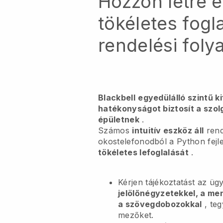
Hozzon létre 
tökéletes fogl
rendelési foly
Blackbell
egyedülálló szintű k
hatékonyságot biztosít a szol
épületnek
.
Számos
intuitív eszköz áll
rend
okostelefonodból
a Python fejl
tökéletes lefoglalását
.
Kérjen tájékoztatást az ügy
jelölőnégyzetekkel, a me
a szövegdobozokkal
, te
mezőket.