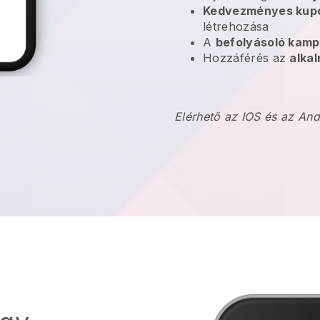
Kedvezményes kup
létrehozása
A
befolyásoló kam
Hozzáférés az
alkal
Elérhető az IOS és az An