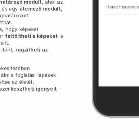
határozó modult,
ahol az
t és egy
ütemező modult,
eghatározott
that.
e, hogy képeket
or
feltöltheti a képeket
is
ént.
örtént,
rögzítheti az
ékesítésében
lni a foglalási lépések
tse az életét.
szerkesztheti igényeit
-