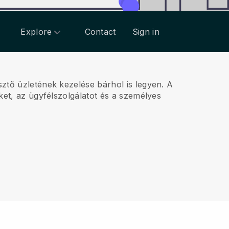
Explore
Contact
Sign in
esztő üzletének kezelése bárhol is legyen.
A
ket, az ügyfélszolgálatot és a személyes