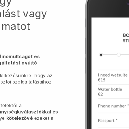
egy
alást vagy
amatot
ifinomultságot és
gáltatást nyújtó
elkezésünkre, hogy az
esztői szolgáltatásaihoz
felektől a
nnyiségkiválasztókkal és
gye
kötelezővé
ezeket a