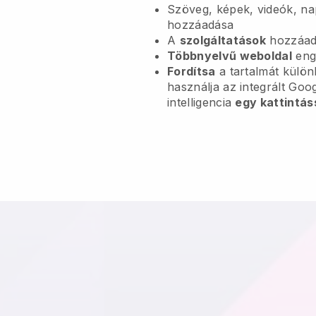
Szöveg, képek, videók, na
hozzáadása
A
szolgáltatások
hozzáadá
Többnyelvű weboldal
eng
Fordítsa
a tartalmát külö
használja az integrált Goo
intelligencia
egy kattintás