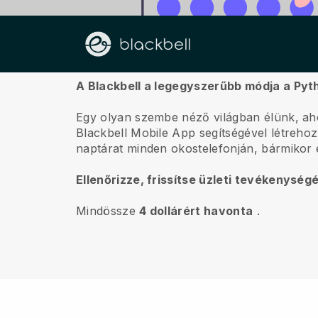
Rólunk
A Blackbell a legegyszerűbb módja a Pyth
Egy olyan szembe néző világban élünk, aho
Blackbell
Mobile App segítségével létrehozha
naptárat minden okostelefonján, bármikor 
Ellenőrizze, frissítse üzleti tevékenység
Mindössze
4 dollárért havonta
.