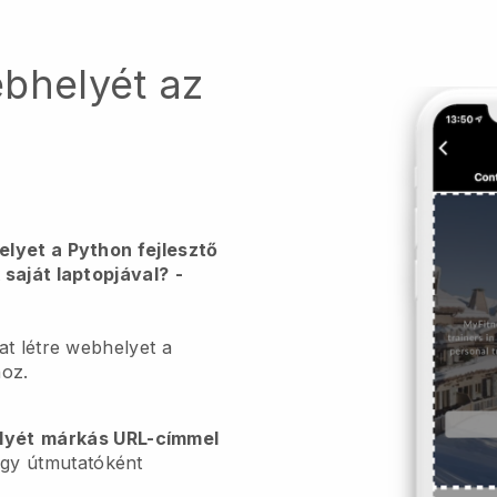
ebhelyét az
lyet a Python fejlesztő
 saját laptopjával?
-
at létre webhelyet a
hoz.
lyét
márkás URL-címmel
gy útmutatóként