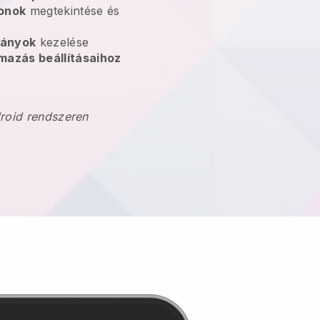
onok
megtekintése és
pányok
kezelése
mazás beállításaihoz
droid rendszeren