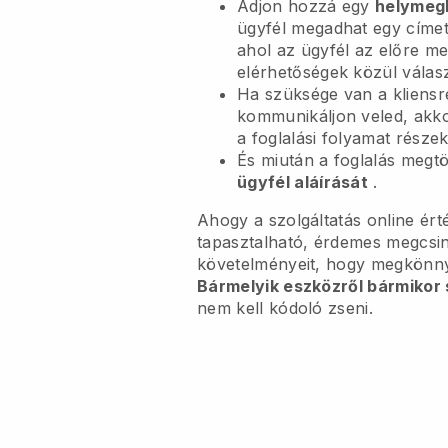
Adjon hozzá egy
helymeg
ügyfél megadhat egy címe
ahol az ügyfél az előre m
elérhetőségek közül válasz
Ha szüksége van a kliensr
kommunikáljon veled, akk
a foglalási folyamat részek
És miután a foglalás megt
ügyfél aláírását
.
Ahogy a szolgáltatás online ért
tapasztalható, érdemes megcsiná
követelményeit, hogy megkönnyí
Bármelyik eszközről bármikor 
nem kell kódoló zseni.