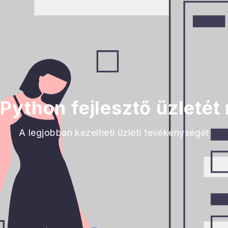
 Python fejlesztő üzletét
A legjobban kezelheti üzleti tevékenységét