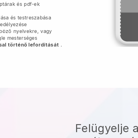
ptárak és pdf-ek
sa és testreszabása
edélyezése
nböző nyelvekre, vagy
gle mesterséges
sal történő lefordítását
.
Felügyelje a