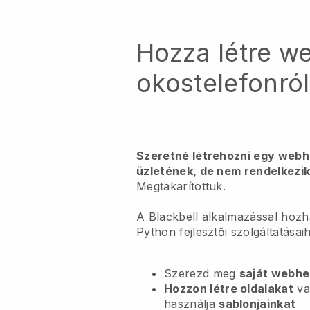
Hozza létre w
okostelefonról
Szeretné létrehozni egy webhe
üzletének, de nem rendelkezik
Megtakarítottuk.
A Blackbell alkalmazással hozh
Python fejlesztői szolgáltatásai
Szerezd meg
saját webhe
Hozzon létre oldalakat
va
használja
sablonjainkat