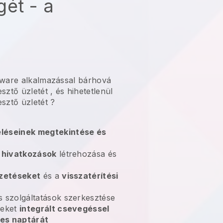
ét - a
tware alkalmazással bárhová
sztő üzletét
, és hihetetlenül
sztő üzletét
?
léseinek megtekintése és
i hivatkozások
létrehozása és
izetéseket
és a
visszatérítési
s szolgáltatások szerkesztése
leket
integrált csevegéssel
es naptárát