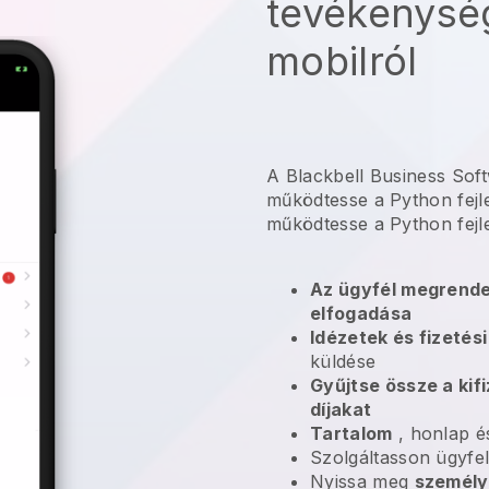
tevékenység
mobilról
A Blackbell Business Sof
működtesse a Python fejle
működtesse a Python fejle
Az ügyfél megrende
elfogadása
Idézetek és fizetés
küldése
Gyűjtse össze a kif
díjakat
Tartalom
, honlap é
Szolgáltasson ügyfe
Nyissa meg
személy