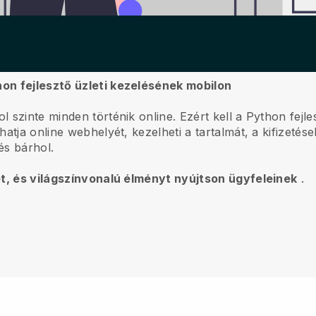
on fejlesztő üzleti kezelésének mobilon
l szinte minden történik online.
Ezért kell a Python fejl
tja online webhelyét, kezelheti a tartalmát, a kifizetése
és bárhol.
ét, és világszínvonalú élményt nyújtson ügyfeleinek
.