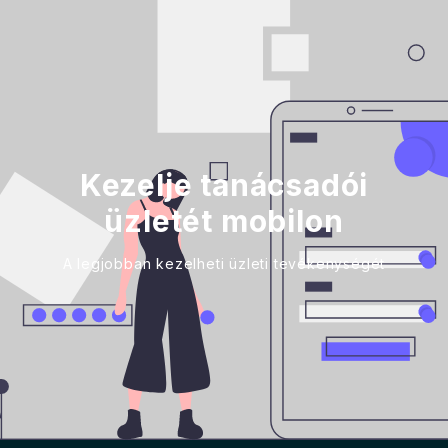
Kezelje tanácsadói
üzletét mobilon
A legjobban kezelheti üzleti tevékenységét