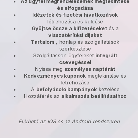
Az ügyfél megrendeléseinek megtekintése
és elfogadása
Idézetek és fizetési hivatkozások
létrehozása és küldése
Gyűjtse össze a kifizetéseket
és a
visszatérítési díjakat
Tartalom
, honlap és szolgáltatások
szerkesztése
Szolgáltasson ügyfeleket
integrált
csevegéssel
Nyissa meg
személyes naptárát
Kedvezményes kuponok
megtekintése és
létrehozása
A
befolyásoló kampányok
kezelése
Hozzáférés az
alkalmazás beállításaihoz
Elérhető az IOS és az Android rendszeren