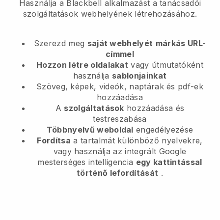
Használja a Blackbell alkalmazást a tanácsadói
szolgáltatások webhelyének létrehozásához.
Szerezd meg
saját webhelyét
márkás URL-
címmel
Hozzon létre oldalakat
vagy útmutatóként
használja
sablonjainkat
Szöveg, képek, videók, naptárak és pdf-ek
hozzáadása
A
szolgáltatások
hozzáadása és
testreszabása
Többnyelvű weboldal
engedélyezése
Fordítsa
a tartalmát különböző nyelvekre,
vagy használja az integrált Google
mesterséges intelligencia
egy kattintással
történő lefordítását
.