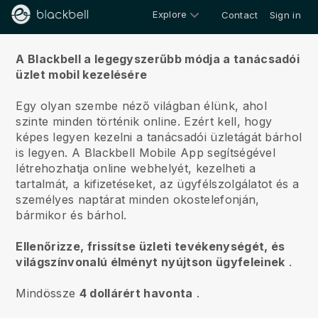
Explore
Contact
Sign in
Rólunk
A Blackbell a legegyszerűbb módja a tanácsadói
üzlet mobil kezelésére
Egy olyan szembe néző világban élünk, ahol
szinte minden történik online.
Ezért kell, hogy
képes legyen kezelni a tanácsadói üzletágát bárhol
is legyen.
A
Blackbell
Mobile App segítségével
létrehozhatja online webhelyét, kezelheti a
tartalmát, a kifizetéseket, az ügyfélszolgálatot és a
személyes naptárat minden okostelefonján,
bármikor és bárhol.
Ellenőrizze, frissítse üzleti tevékenységét, és
világszínvonalú élményt nyújtson ügyfeleinek
.
Mindössze
4 dollárért havonta
.