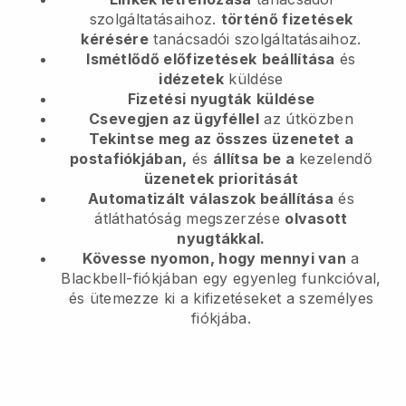
szolgáltatásaihoz.
történő fizetések
kérésére
tanácsadói szolgáltatásaihoz.
Ismétlődő előfizetések
beállítása
és
idézetek
küldése
Fizetési nyugták
küldése
Csevegjen az ügyféllel
az útközben
Tekintse meg az összes üzenetet a
postafiókjában,
és
állítsa be a
kezelendő
üzenetek prioritását
Automatizált válaszok beállítása
és
átláthatóság megszerzése
olvasott
nyugtákkal.
Kövesse nyomon, hogy mennyi van
a
Blackbell-fiókjában egy egyenleg funkcióval,
és ütemezze ki a kifizetéseket a személyes
fiókjába.