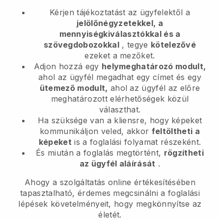
Kérjen tájékoztatást az ügyfelektől a
jelölőnégyzetekkel, a
mennyiségkiválasztókkal és a
szövegdobozokkal
, tegye
kötelezővé
ezeket a mezőket.
Adjon hozzá egy
helymeghatározó modult,
ahol az ügyfél megadhat egy címet és egy
ütemező modult,
ahol az ügyfél az előre
meghatározott elérhetőségek közül
választhat.
Ha szüksége van a kliensre, hogy képeket
kommunikáljon veled, akkor
feltöltheti a
képeket
is a foglalási folyamat részeként.
És miután a foglalás megtörtént,
rögzítheti
az ügyfél aláírását
.
Ahogy a szolgáltatás online értékesítésében
tapasztalható, érdemes megcsinálni a foglalási
lépések követelményeit, hogy megkönnyítse az
életét.