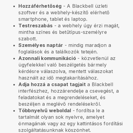
Hozzáférhetőség
- A
Blackbell
üzleti
szoftver és a webhely-készítő elérhető
smartphone, tablet és laptop.
Testreszabás
- a webhely úgy érzi magát,
mintha színes és betűtípus-személyre
szabott.
Személyes naptár
- mindig maradjon a
foglalások és a találkozók tetején.
Azonnali kommunikáció
- közvetlenül az
ügyfelekkel való beszélgetés bármely
kérdésre válaszolva, mentett válaszokat
használt az idő megtakarításához.
Adja hozzá a csapat tagjait
a
Blackbell
interfészhez, hozzárendelje a csevegést, a
feladatokat és a megrendeléseket, és
beszéljen a meglévő rendelésekről.
Többnyelvű weboldal
- fordítsa le a
tartalmát olyan sok nyelvre, amelyet
önmagának vagy az egy kattintásos fordítási
szolgáltatásunknak köszönhet.