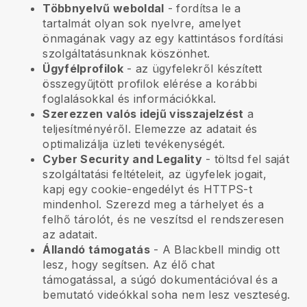
Többnyelvű weboldal
- fordítsa le a
tartalmát olyan sok nyelvre, amelyet
önmagának vagy az egy kattintásos fordítási
szolgáltatásunknak köszönhet.
Ügyfélprofilok
- az ügyfelekről készített
összegyűjtött profilok elérése a korábbi
foglalásokkal és információkkal.
Szerezzen valós idejű visszajelzést
a
teljesítményéről. Elemezze az adatait és
optimalizálja üzleti tevékenységét.
Cyber Security and Legality
- töltsd fel saját
szolgáltatási feltételeit, az ügyfelek jogait,
kapj egy cookie-engedélyt és HTTPS-t
mindenhol. Szerezd meg a tárhelyet és a
felhő tárolót, és ne veszítsd el rendszeresen
az adatait.
Állandó támogatás
- A
Blackbell
mindig ott
lesz, hogy segítsen. Az élő chat
támogatással, a súgó dokumentációval és a
bemutató videókkal soha nem lesz veszteség.