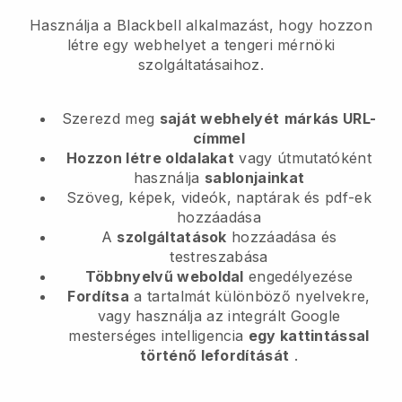
Használja a Blackbell alkalmazást, hogy hozzon
létre egy webhelyet a tengeri mérnöki
szolgáltatásaihoz.
Szerezd meg
saját webhelyét
márkás URL-
címmel
Hozzon létre oldalakat
vagy útmutatóként
használja
sablonjainkat
Szöveg, képek, videók, naptárak és pdf-ek
hozzáadása
A
szolgáltatások
hozzáadása és
testreszabása
Többnyelvű weboldal
engedélyezése
Fordítsa
a tartalmát különböző nyelvekre,
vagy használja az integrált Google
mesterséges intelligencia
egy kattintással
történő lefordítását
.