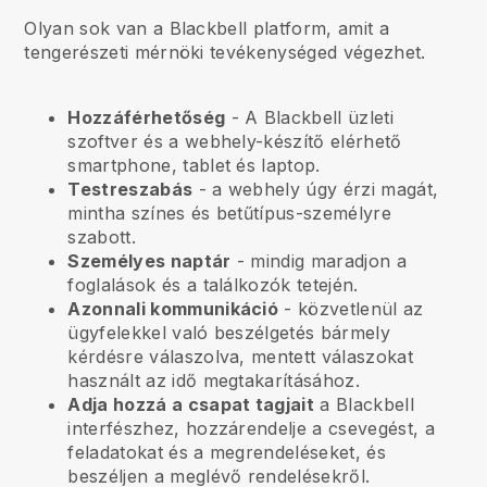
Olyan sok van a Blackbell platform, amit a
tengerészeti mérnöki tevékenységed végezhet.
Hozzáférhetőség
- A
Blackbell
üzleti
szoftver és a webhely-készítő elérhető
smartphone, tablet és laptop.
Testreszabás
- a webhely úgy érzi magát,
mintha színes és betűtípus-személyre
szabott.
Személyes naptár
- mindig maradjon a
foglalások és a találkozók tetején.
Azonnali kommunikáció
- közvetlenül az
ügyfelekkel való beszélgetés bármely
kérdésre válaszolva, mentett válaszokat
használt az idő megtakarításához.
Adja hozzá a csapat tagjait
a
Blackbell
interfészhez, hozzárendelje a csevegést, a
feladatokat és a megrendeléseket, és
beszéljen a meglévő rendelésekről.