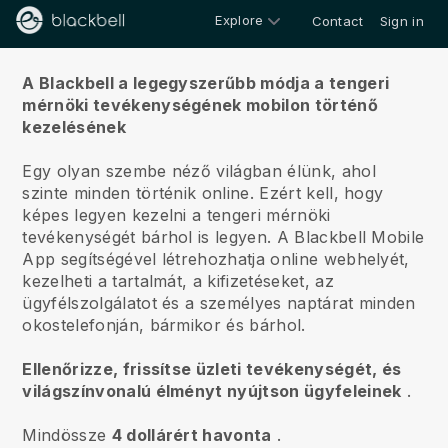
Explore
Contact
Sign in
Rólunk
A Blackbell a legegyszerűbb módja a tengeri
mérnöki tevékenységének mobilon történő
kezelésének
Egy olyan szembe néző világban élünk, ahol
szinte minden történik online.
Ezért kell, hogy
képes legyen kezelni a tengeri mérnöki
tevékenységét bárhol is legyen.
A
Blackbell
Mobile
App segítségével létrehozhatja online webhelyét,
kezelheti a tartalmát, a kifizetéseket, az
ügyfélszolgálatot és a személyes naptárat minden
okostelefonján, bármikor és bárhol.
Ellenőrizze, frissítse üzleti tevékenységét, és
világszínvonalú élményt nyújtson ügyfeleinek
.
Mindössze
4 dollárért havonta
.