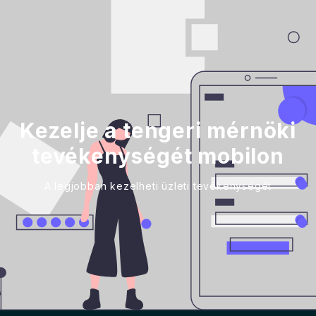
Kezelje a tengeri mérnöki
tevékenységét mobilon
A legjobban kezelheti üzleti tevékenységét