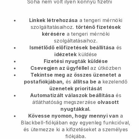
Soha nem volt ilyen könnyű fizetni
Linkek létrehozása
a tengeri mérnöki
szolgáltatásaihoz.
történő fizetések
kérésére
a tengeri mérnöki
szolgáltatásaihoz.
Ismétlődő előfizetések
beállítása
és
idézetek
küldése
Fizetési nyugták
küldése
Csevegjen az ügyféllel
az útközben
Tekintse meg az összes üzenetet a
postafiókjában,
és
állítsa be a
kezelendő
üzenetek prioritását
Automatizált válaszok beállítása
és
átláthatóság megszerzése
olvasott
nyugtákkal.
Kövesse nyomon, hogy mennyi van
a
Blackbell-fiókjában egy egyenleg funkcióval,
és ütemezze ki a kifizetéseket a személyes
fiókjába.