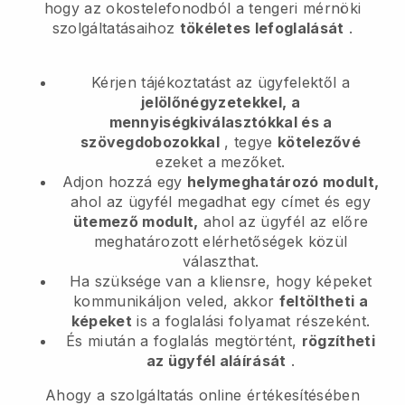
hogy az okostelefonodból
a tengeri mérnöki
szolgáltatásaihoz
tökéletes lefoglalását
.
Kérjen tájékoztatást az ügyfelektől a
jelölőnégyzetekkel, a
mennyiségkiválasztókkal és a
szövegdobozokkal
, tegye
kötelezővé
ezeket a mezőket.
Adjon hozzá egy
helymeghatározó modult,
ahol az ügyfél megadhat egy címet és egy
ütemező modult,
ahol az ügyfél az előre
meghatározott elérhetőségek közül
választhat.
Ha szüksége van a kliensre, hogy képeket
kommunikáljon veled, akkor
feltöltheti a
képeket
is a foglalási folyamat részeként.
És miután a foglalás megtörtént,
rögzítheti
az ügyfél aláírását
.
Ahogy a szolgáltatás online értékesítésében