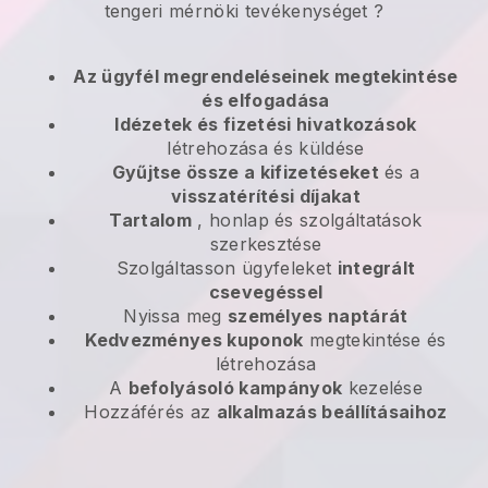
tengeri mérnöki tevékenységet
?
Az ügyfél megrendeléseinek megtekintése
és elfogadása
Idézetek és fizetési hivatkozások
létrehozása és küldése
Gyűjtse össze a kifizetéseket
és a
visszatérítési díjakat
Tartalom
, honlap és szolgáltatások
szerkesztése
Szolgáltasson ügyfeleket
integrált
csevegéssel
Nyissa meg
személyes naptárát
Kedvezményes kuponok
megtekintése és
létrehozása
A
befolyásoló kampányok
kezelése
Hozzáférés az
alkalmazás beállításaihoz