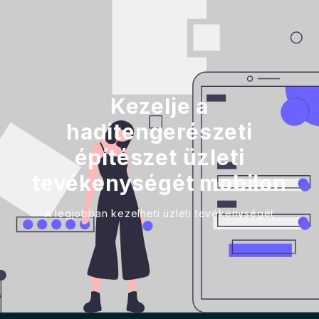
Kezelje a
haditengerészeti
építészet üzleti
tevékenységét mobilon
A legjobban kezelheti üzleti tevékenységét