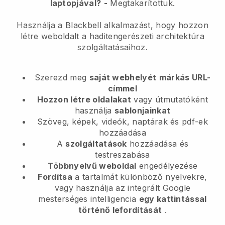
laptopjával?
-
Megtakarítottuk.
Használja a Blackbell alkalmazást, hogy hozzon
létre weboldalt a haditengerészeti architektúra
szolgáltatásaihoz.
Szerezd meg
saját webhelyét
márkás URL-
címmel
Hozzon létre oldalakat
vagy útmutatóként
használja
sablonjainkat
Szöveg, képek, videók, naptárak és pdf-ek
hozzáadása
A
szolgáltatások
hozzáadása és
testreszabása
Többnyelvű weboldal
engedélyezése
Fordítsa
a tartalmát különböző nyelvekre,
vagy használja az integrált Google
mesterséges intelligencia
egy kattintással
történő lefordítását
.