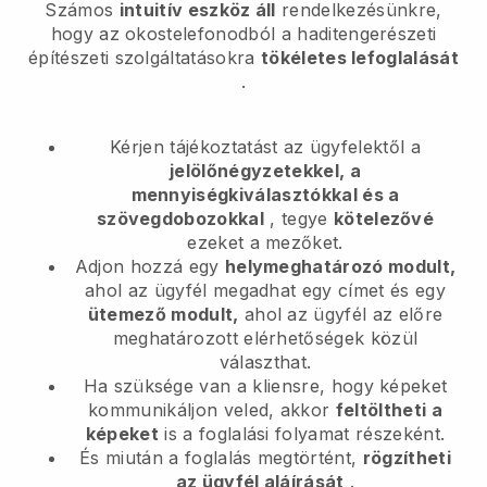
Számos
intuitív eszköz áll
rendelkezésünkre,
hogy az okostelefonodból
a haditengerészeti
építészeti szolgáltatásokra
tökéletes lefoglalását
.
Kérjen tájékoztatást az ügyfelektől a
jelölőnégyzetekkel, a
mennyiségkiválasztókkal és a
szövegdobozokkal
, tegye
kötelezővé
ezeket a mezőket.
Adjon hozzá egy
helymeghatározó modult,
ahol az ügyfél megadhat egy címet és egy
ütemező modult,
ahol az ügyfél az előre
meghatározott elérhetőségek közül
választhat.
Ha szüksége van a kliensre, hogy képeket
kommunikáljon veled, akkor
feltöltheti a
képeket
is a foglalási folyamat részeként.
És miután a foglalás megtörtént,
rögzítheti
az ügyfél aláírását
.