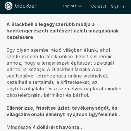
Explore
Contact
Sign in
Rólunk
A Blackbell a legegyszerűbb módja a
haditengerészeti építészet üzleti mozgásának
kezelésére
Egy olyan szembe néző világban élünk, ahol
szinte minden történik online.
Ezért kell lennie
ahhoz, hogy a tengerészeti építészet üzletágát
bárhol is kezelje.
A
Blackbell
Mobile App
segítségével létrehozhatja online webhelyét,
kezelheti a tartalmát, a kifizetéseket, az
ügyfélszolgálatot és a személyes naptárat minden
okostelefonján, bármikor és bárhol.
Ellenőrizze, frissítse üzleti tevékenységét, és
világszínvonalú élményt nyújtson ügyfeleinek
.
Mindössze
4 dollárért havonta
.