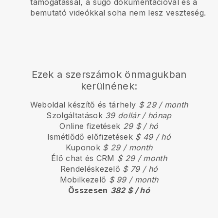
támogatással, a súgó dokumentációval és a
bemutató videókkal soha nem lesz veszteség.
Ezek a szerszámok önmagukban
kerülnének:
Weboldal készítő és tárhely
$ 29 / month
Szolgáltatások
39 dollár / hónap
Online fizetések
29 $ / hó
Ismétlődő előfizetések
$ 49 / hó
Kuponok
$ 29 / month
Élő chat és CRM
$ 29 / month
Rendeléskezelő
$ 79 / hó
Mobilkezelő
$ 99 / month
Összesen
382 $ / hó