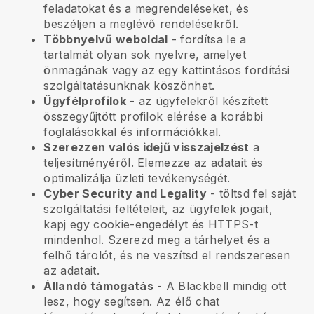
feladatokat és a megrendeléseket, és
beszéljen a meglévő rendelésekről.
Többnyelvű weboldal
- fordítsa le a
tartalmát olyan sok nyelvre, amelyet
önmagának vagy az egy kattintásos fordítási
szolgáltatásunknak köszönhet.
Ügyfélprofilok
- az ügyfelekről készített
összegyűjtött profilok elérése a korábbi
foglalásokkal és információkkal.
Szerezzen valós idejű visszajelzést
a
teljesítményéről. Elemezze az adatait és
optimalizálja üzleti tevékenységét.
Cyber Security and Legality
- töltsd fel saját
szolgáltatási feltételeit, az ügyfelek jogait,
kapj egy cookie-engedélyt és HTTPS-t
mindenhol. Szerezd meg a tárhelyet és a
felhő tárolót, és ne veszítsd el rendszeresen
az adatait.
Állandó támogatás
- A
Blackbell
mindig ott
lesz, hogy segítsen. Az élő chat