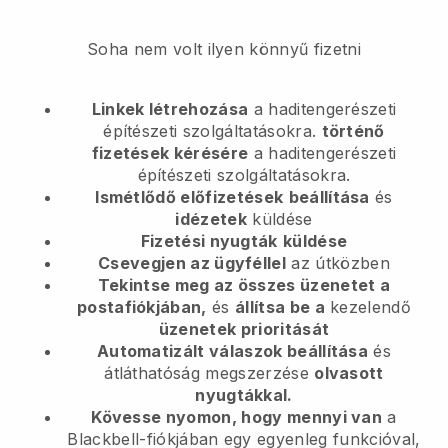
Soha nem volt ilyen könnyű fizetni
Linkek létrehozása
a haditengerészeti
építészeti szolgáltatásokra.
történő
fizetések kérésére
a haditengerészeti
építészeti szolgáltatásokra.
Ismétlődő előfizetések
beállítása
és
idézetek
küldése
Fizetési nyugták
küldése
Csevegjen az ügyféllel
az útközben
Tekintse meg az összes üzenetet a
postafiókjában,
és
állítsa be a
kezelendő
üzenetek prioritását
Automatizált válaszok beállítása
és
átláthatóság megszerzése
olvasott
nyugtákkal.
Kövesse nyomon, hogy mennyi van
a
Blackbell-fiókjában egy egyenleg funkcióval,