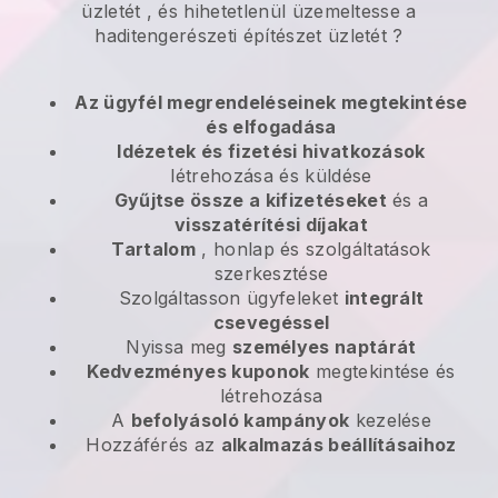
üzletét
, és hihetetlenül
üzemeltesse a
haditengerészeti építészet üzletét
?
Az ügyfél megrendeléseinek megtekintése
és elfogadása
Idézetek és fizetési hivatkozások
létrehozása és küldése
Gyűjtse össze a kifizetéseket
és a
visszatérítési díjakat
Tartalom
, honlap és szolgáltatások
szerkesztése
Szolgáltasson ügyfeleket
integrált
csevegéssel
Nyissa meg
személyes naptárát
Kedvezményes kuponok
megtekintése és
létrehozása
A
befolyásoló kampányok
kezelése
Hozzáférés az
alkalmazás beállításaihoz