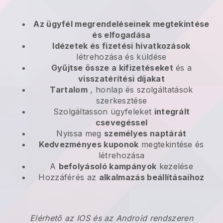
Az ügyfél megrendeléseinek megtekintése
és elfogadása
Idézetek és fizetési hivatkozások
létrehozása és küldése
Gyűjtse össze a kifizetéseket
és a
visszatérítési díjakat
Tartalom
, honlap és szolgáltatások
szerkesztése
Szolgáltasson ügyfeleket
integrált
csevegéssel
Nyissa meg
személyes naptárát
Kedvezményes kuponok
megtekintése és
létrehozása
A
befolyásoló kampányok
kezelése
Hozzáférés az
alkalmazás beállításaihoz
Elérhető az IOS és az Android rendszeren