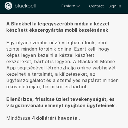
Explore
Contact
Sign in
Rólunk
A Blackbell a legegyszerűbb módja a kézzel
készített ékszergyártás mobil kezelésének
Egy olyan szembe néző világban élünk, ahol
szinte minden történik online.
Ezért kell, hogy
képes legyen kezelni a kézzel készített
ékszereket, bárhol is legyen.
A
Blackbell
Mobile
App segítségével létrehozhatja online webhelyét,
kezelheti a tartalmát, a kifizetéseket, az
ügyfélszolgálatot és a személyes naptárat minden
okostelefonján, bármikor és bárhol.
Ellenőrizze, frissítse üzleti tevékenységét, és
világszínvonalú élményt nyújtson ügyfeleinek
.
Mindössze
4 dollárért havonta
.