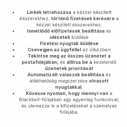
Linkek létrehozása
a kézzel készített
ékszerekhez.
történő fizetések kérésére
a
kézzel készített ékszerekhez.
Ismétlődő előfizetések
beállítása
és
idézetek
küldése
Fizetési nyugták
küldése
Csevegjen az ügyféllel
az útközben
Tekintse meg az összes üzenetet a
postafiókjában,
és
állítsa be a
kezelendő
üzenetek prioritását
Automatizált válaszok beállítása
és
átláthatóság megszerzése
olvasott
nyugtákkal.
Kövesse nyomon, hogy mennyi van
a
Blackbell-fiókjában egy egyenleg funkcióval,
és ütemezze ki a kifizetéseket a személyes
fiókjába.