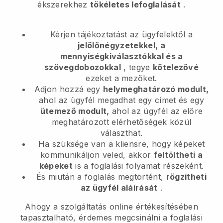
ékszerekhez
tökéletes lefoglalását
.
Kérjen tájékoztatást az ügyfelektől a
jelölőnégyzetekkel, a
mennyiségkiválasztókkal és a
szövegdobozokkal
, tegye
kötelezővé
ezeket a mezőket.
Adjon hozzá egy
helymeghatározó modult,
ahol az ügyfél megadhat egy címet és egy
ütemező modult,
ahol az ügyfél az előre
meghatározott elérhetőségek közül
választhat.
Ha szüksége van a kliensre, hogy képeket
kommunikáljon veled, akkor
feltöltheti a
képeket
is a foglalási folyamat részeként.
És miután a foglalás megtörtént,
rögzítheti
az ügyfél aláírását
.
Ahogy a szolgáltatás online értékesítésében
tapasztalható, érdemes megcsinálni a foglalási