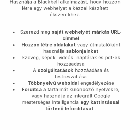
Használja a Blackbell alkalmazást, hogy hozzon
létre egy webhelyet a kézzel készített
ékszerekhez.
Szerezd meg
saját webhelyét
márkás URL-
címmel
Hozzon létre oldalakat
vagy útmutatóként
használja
sablonjainkat
Szöveg, képek, videók, naptárak és pdf-ek
hozzáadása
A
szolgáltatások
hozzáadása és
testreszabása
Többnyelvű weboldal
engedélyezése
Fordítsa
a tartalmát különböző nyelvekre,
vagy használja az integrált Google
mesterséges intelligencia
egy kattintással
történő lefordítását
.