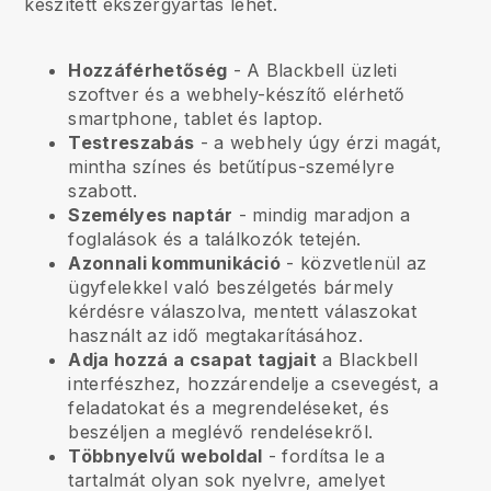
készített ékszergyártás lehet.
Hozzáférhetőség
- A
Blackbell
üzleti
szoftver és a webhely-készítő elérhető
smartphone, tablet és laptop.
Testreszabás
- a webhely úgy érzi magát,
mintha színes és betűtípus-személyre
szabott.
Személyes naptár
- mindig maradjon a
foglalások és a találkozók tetején.
Azonnali kommunikáció
- közvetlenül az
ügyfelekkel való beszélgetés bármely
kérdésre válaszolva, mentett válaszokat
használt az idő megtakarításához.
Adja hozzá a csapat tagjait
a
Blackbell
interfészhez, hozzárendelje a csevegést, a
feladatokat és a megrendeléseket, és
beszéljen a meglévő rendelésekről.
Többnyelvű weboldal
- fordítsa le a
tartalmát olyan sok nyelvre, amelyet