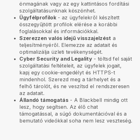
önmagának vagy az egy kattintásos fordítási
szolgáltatásunknak köszönhet.
Ügyfélprofilok
- az ügyfelekről készített
összegyűjtött profilok elérése a korábbi
foglalásokkal és információkkal.
Szerezzen valós idejű visszajelzést
a
teljesítményéről. Elemezze az adatait és
optimalizálja üzleti tevékenységét.
Cyber Security and Legality
- töltsd fel saját
szolgáltatási feltételeit, az ügyfelek jogait,
kapj egy cookie-engedélyt és HTTPS-t
mindenhol. Szerezd meg a tárhelyet és a
felhő tárolót, és ne veszítsd el rendszeresen
az adatait.
Állandó támogatás
- A
Blackbell
mindig ott
lesz, hogy segítsen. Az élő chat
támogatással, a súgó dokumentációval és a
bemutató videókkal soha nem lesz veszteség.