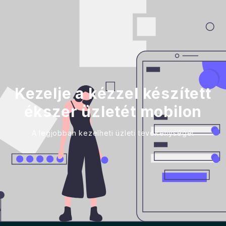
Kezelje a kézzel készített
ékszer üzletét mobilon
A legjobban kezelheti üzleti tevékenységét