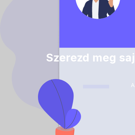
Szerezd meg saj
A