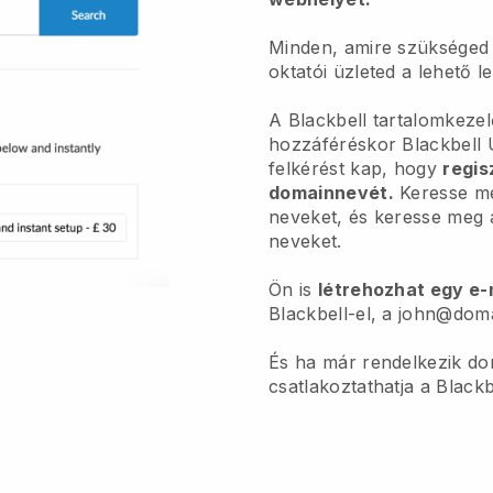
Minden, amire szükséged
oktatói üzleted a lehető l
A Blackbell tartalomkeze
hozzáféréskor Blackbell 
felkérést kap, hogy
regis
domainnevét.
Keresse me
neveket, és keresse meg 
neveket.
Ön is
létrehozhat egy e-
Blackbell-el, a john@do
És ha már rendelkezik do
csatlakoztathatja a Black