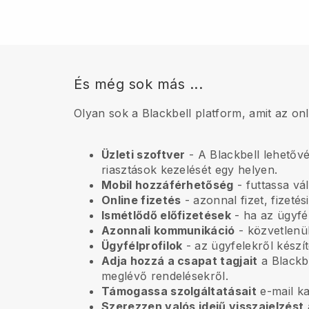
És még sok más ...
Olyan sok a Blackbell platform, amit az on
Üzleti szoftver
- A Blackbell lehetővé
riasztások kezelését egy helyen.
Mobil hozzáférhetőség
- futtassa vál
Online fizetés
- azonnal fizet, fizetés
Ismétlődő előfizetések
-
ha az ügyfél
Azonnali kommunikáció
- közvetlenül
Ügyfélprofilok
- az ügyfelekről készít
Adja hozzá a csapat tagjait
a Blackbe
meglévő rendelésekről.
Támogassa szolgáltatásait
e-mail k
Szerezzen valós idejű visszajelzést
a