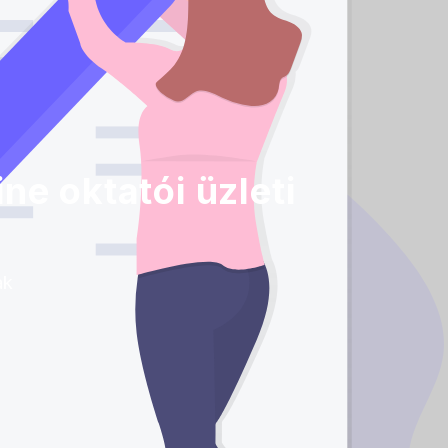
e oktatói üzleti
ak