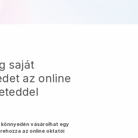
g saját
det az online
leteddel
l könnyedén vásárolhat egy
rehozza az online oktatói