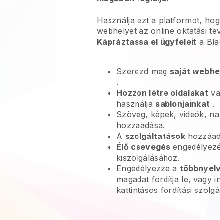
Használja ezt a platformot, ho
webhelyet az online oktatási t
Kápráztassa el ügyfeleit
a
Bla
Szerezd meg
saját webhe
.
Hozzon létre oldalakat
va
használja
sablonjainkat
.
Szöveg, képek, videók, na
hozzáadása.
A
szolgáltatások
hozzáadá
Élő csevegés
engedélyezé
kiszolgálásához.
Engedélyezze a
többnyel
magadat fordítja le, vagy i
kattintásos fordítási szolg