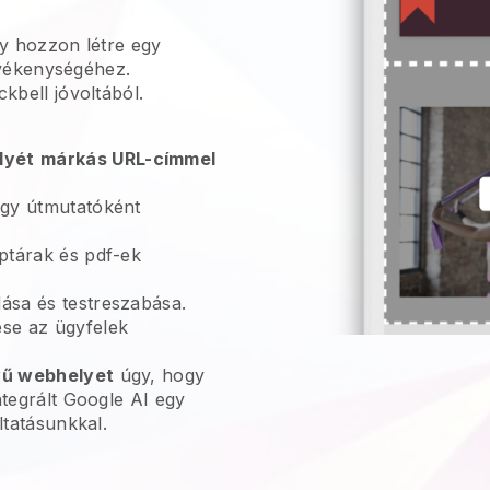
gy hozzon létre egy
evékenységéhez.
ckbell
jóvoltából.
lyét
márkás URL-címmel
gy útmutatóként
ptárak és pdf-ek
sa és testreszabása.
se az ügyfelek
vű webhelyet
úgy, hogy
ntegrált Google AI egy
áltatásunkkal.