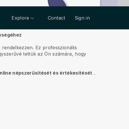
Explore
Contact
Sign in
nységéhez
l rendelkezzen.
Ez professzionális
egyszerűvé tettük az Ön számára, hogy
online népszerűsítését és értékesítését
.