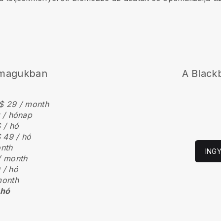
nmagukban
A
Blackb
$ 29 / month
r / hónap
 / hó
 49 / hó
onth
ING
/ month
 / hó
month
 hó