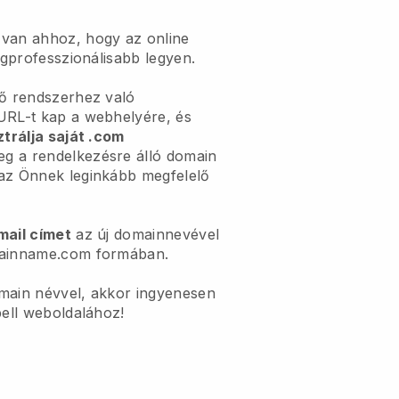
 van ahhoz, hogy az online
egprofesszionálisabb legyen.
lő rendszerhez való
URL-t kap a webhelyére, és
ztrálja saját .com
g a rendelkezésre álló domain
az Önnek leginkább megfelelő
mail címet
az új domainnevével
mainname.com formában.
main névvel, akkor ingyenesen
bell weboldalához!