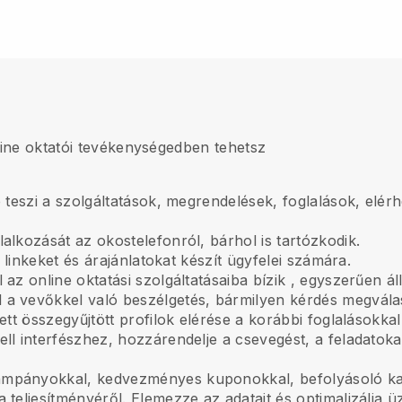
line oktatói tevékenységedben tehetsz
 teszi a szolgáltatások, megrendelések, foglalások, elérh
lalkozását az okostelefonról, bárhol is tartózkodik.
i linkeket és árajánlatokat készít ügyfelei számára.
 az online oktatási szolgáltatásaiba bízik
, egyszerűen áll
 a vevőkkel való beszélgetés, bármilyen kérdés megvála
ett összegyűjtött profilok elérése a korábbi foglalásokkal
ll interfészhez, hozzárendelje a csevegést, a feladatoka
ampányokkal, kedvezményes kuponokkal, befolyásoló 
 teljesítményéről. Elemezze az adatait és optimalizálja ü