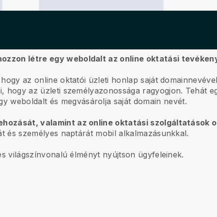
 hozzon létre egy weboldalt az online oktatási tevéke
, hogy az online oktatói üzleti honlap saját domainnevéve
szi, hogy az üzleti személyazonossága ragyogjon. Tehát 
y weboldalt és megvásárolja saját domain nevét.
rehozását, valamint az online oktatási szolgáltatások 
atát és személyes naptárát mobil alkalmazásunkkal.
, és világszínvonalú élményt nyújtson ügyfeleinek.