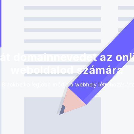
át domainnevedet az onlin
weboldalod számára
 Blackbell a legjobb módja a webhely létrehozásán