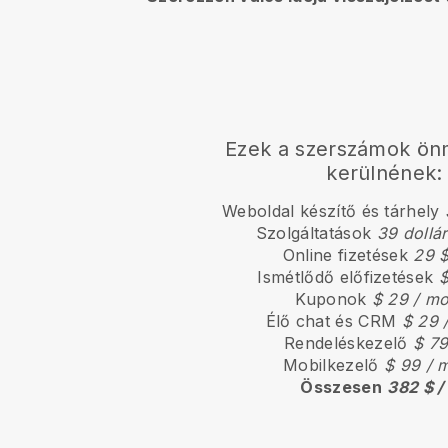
Ezek a szerszámok ö
kerülnének:
Weboldal készítő és tárhely
Szolgáltatások
39 dollá
Online fizetések
29 $
Ismétlődő előfizetések
$
Kuponok
$ 29 / m
Élő chat és CRM
$ 29 
Rendeléskezelő
$ 79
Mobilkezelő
$ 99 / 
Összesen
382 $ /