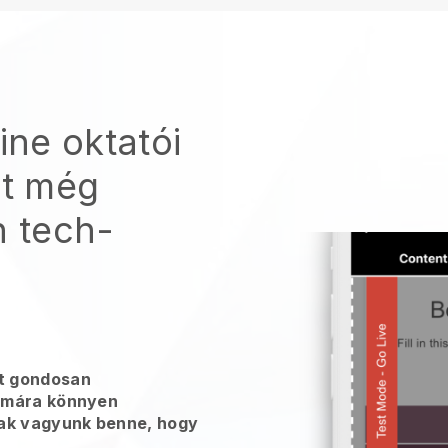
ine oktatói
t
még
n tech-
t gondosan
zámára könnyen
sak vagyunk benne, hogy