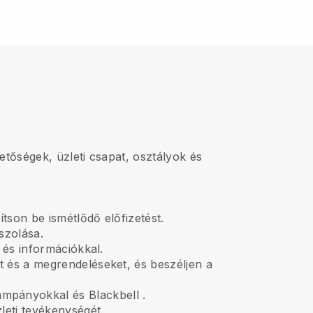
etőségek, üzleti csapat, osztályok és
ítson be ismétlődő előfizetést.
szolása.
 és információkkal.
t és a megrendeléseket, és beszéljen a
kampányokkal és
Blackbell
.
zleti tevékenységét.