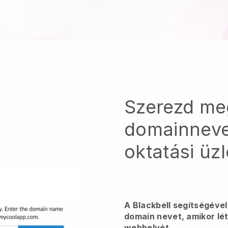
Szerezd me
domainneve
oktatási üz
A Blackbell segítségéve
domain nevet, amikor lét
webhelyét.