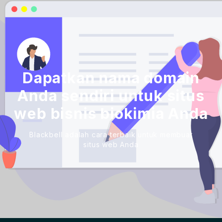
Dapatkan nama domain
Anda sendiri untuk situs
web bisnis biokimia Anda
Blackbell adalah cara terbaik untuk membuat
situs web Anda