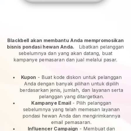
Blackbell akan membantu Anda mempromosikan
bisnis pondasi hewan Anda.
Libatkan pelanggan
sebelumnya dan yang akan datang, buat
kampanye pemasaran dan jual melalui pasar.
Kupon
- Buat kode diskon untuk pelanggan
Anda dengan banyak pilihan untuk dipilih
berdasarkan jenis, jumlah, dan layanan serta
pelanggan yang ditargetkan.
Kampanye Email
-
Pilih pelanggan
sebelumnya yang telah memesan layanan
pondasi hewan Anda dan mengirimkannya
email pemasaran.
Influencer Campaign
- Membuat dan