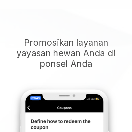
Promosikan layanan
yayasan hewan Anda di
ponsel Anda