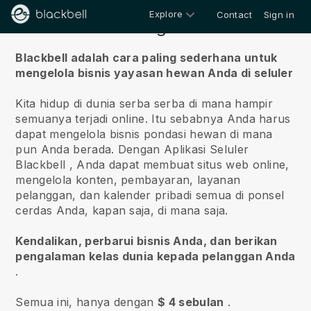
Explore
Contact
Sign in
Tentang kami
Blackbell adalah cara paling sederhana untuk
mengelola bisnis yayasan hewan Anda di seluler
Kita hidup di dunia serba serba di mana hampir
semuanya terjadi online.
Itu sebabnya Anda harus
dapat mengelola bisnis pondasi hewan di mana
pun Anda berada.
Dengan Aplikasi Seluler
Blackbell
, Anda dapat membuat situs web online,
mengelola konten, pembayaran, layanan
pelanggan, dan kalender pribadi semua di ponsel
cerdas Anda, kapan saja, di mana saja.
Kendalikan, perbarui bisnis Anda, dan berikan
pengalaman kelas dunia kepada pelanggan Anda
.
Semua ini, hanya dengan
$ 4 sebulan
.