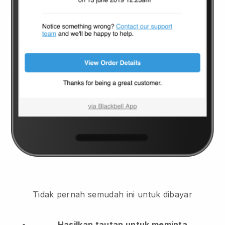
Tidak pernah semudah ini untuk dibayar
Hasilkan tautan untuk meminta