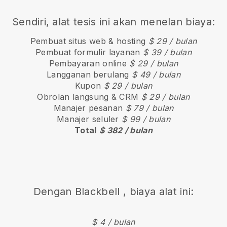
Sendiri, alat tesis ini akan menelan biaya:
Pembuat situs web & hosting
$ 29 / bulan
Pembuat formulir layanan
$ 39 / bulan
Pembayaran online
$ 29 / bulan
Langganan berulang
$ 49 / bulan
Kupon
$ 29 / bulan
Obrolan langsung & CRM
$ 29 / bulan
Manajer pesanan
$ 79 / bulan
Manajer seluler
$ 99 / bulan
Total
$ 382 / bulan
Dengan
Blackbell
, biaya alat ini:
$ 4 / bulan