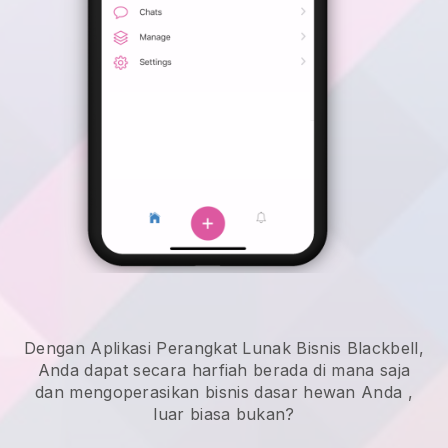
Dengan Aplikasi Perangkat Lunak Bisnis Blackbell,
Anda dapat secara harfiah berada di mana saja
dan
mengoperasikan bisnis dasar hewan Anda
,
luar biasa bukan?