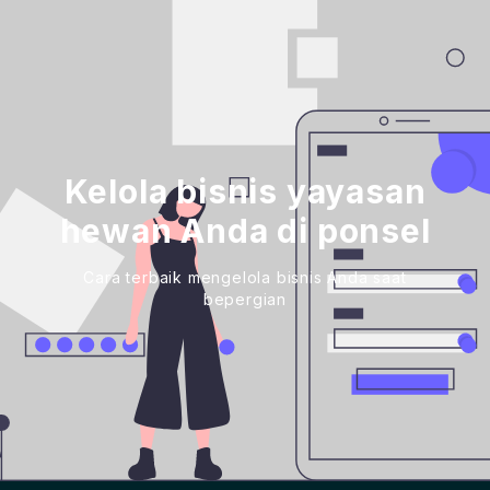
Kelola bisnis yayasan
hewan Anda di ponsel
Cara terbaik mengelola bisnis Anda saat
bepergian