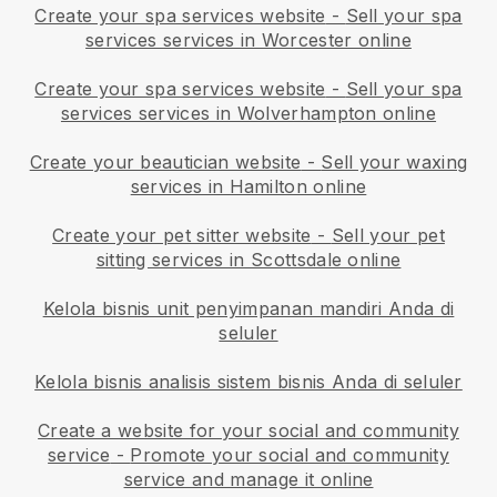
Create your spa services website
-
Sell your spa
services services in Worcester online
Create your spa services website
-
Sell your spa
services services in Wolverhampton online
Create your beautician website
-
Sell your waxing
services in Hamilton online
Create your pet sitter website
-
Sell your pet
sitting services in Scottsdale online
Kelola bisnis unit penyimpanan mandiri Anda di
seluler
Kelola bisnis analisis sistem bisnis Anda di seluler
Create a website for your social and community
service
-
Promote your social and community
service and manage it online