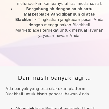
meluncurkan kampanye afiliasi media sosial.
Bergabunglah dengan salah satu
Marketplace yang dibangun di atas
Blackbell
-
Tingkatkan jangkauan pasar Anda
dengan menggunakan Blackbell
Marketplaces terdekat untuk menjual layanan
yayasan hewan Anda.
Dan masih banyak lagi ...
Ada banyak yang bisa dilakukan platform
Blackbell untuk bisnis pondasi hewan Anda.
Aksesibilitas
- Pembuat perangkat lunak