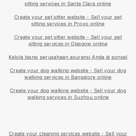
sitting services in Santa Clara online
Create your pet sitter website
-
Sell your pet
sitting services in Provo online
Create your pet sitter website
-
Sell your pet
sitting services in Glasgow online
Kelola bisnis perusahaan asuransi Anda di ponsel
Create your dog walking website
-
Sell your dog
walking services in Bangalore online
Create your dog walking website
-
Sell your dog
walking services in Suzhou online
Create your cleaning services website
-
Sell your