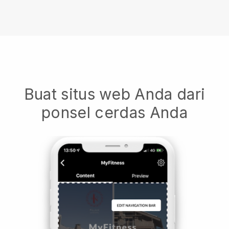
Buat situs web Anda dari
ponsel cerdas Anda