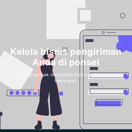
Kelola bisnis pengiriman
Anda di ponsel
Cara terbaik mengelola bisnis Anda saat
bepergian