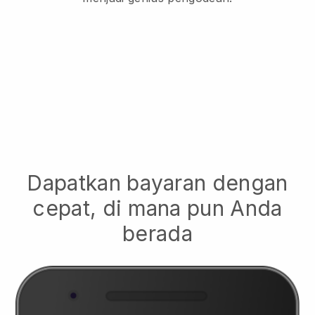
Dapatkan bayaran dengan
cepat, di mana pun Anda
berada