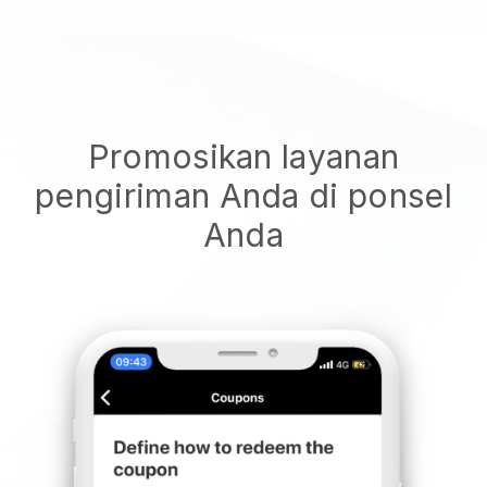
Promosikan layanan
pengiriman Anda di ponsel
Anda