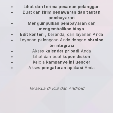
Lihat dan terima pesanan pelanggan
Buat dan kirim
penawaran dan tautan
pembayaran
Mengumpulkan pembayaran
dan
mengembalikan biaya
Edit konten
, beranda, dan layanan Anda
Layanan pelanggan Anda dengan
obrolan
terintegrasi
Akses
kalender pribadi
Anda
Lihat dan buat
kupon diskon
Kelola
kampanye influencer
Akses
pengaturan aplikasi
Anda
Tersedia di iOS dan Android