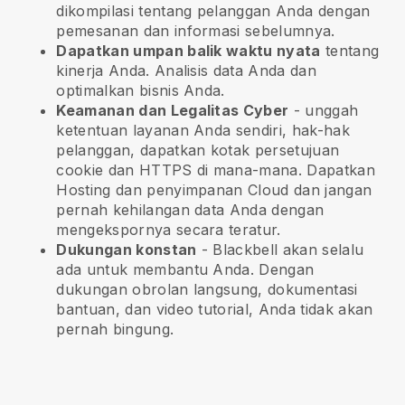
dikompilasi tentang pelanggan Anda dengan
pemesanan dan informasi sebelumnya.
Dapatkan umpan balik waktu nyata
tentang
kinerja Anda. Analisis data Anda dan
optimalkan bisnis Anda.
Keamanan dan Legalitas Cyber
- unggah
ketentuan layanan Anda sendiri, hak-hak
pelanggan, dapatkan kotak persetujuan
cookie dan HTTPS di mana-mana. Dapatkan
Hosting dan penyimpanan Cloud dan jangan
pernah kehilangan data Anda dengan
mengekspornya secara teratur.
Dukungan konstan
-
Blackbell
akan selalu
ada untuk membantu Anda. Dengan
dukungan obrolan langsung, dokumentasi
bantuan, dan video tutorial, Anda tidak akan
pernah bingung.