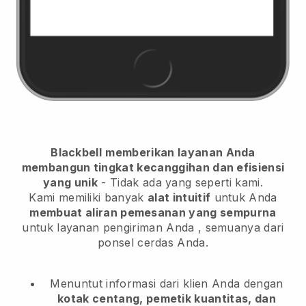
Blackbell
memberikan layanan Anda
membangun tingkat kecanggihan dan efisiensi
yang unik
- Tidak ada yang seperti kami.
Kami memiliki banyak
alat intuitif
untuk Anda
membuat aliran pemesanan yang sempurna
untuk layanan pengiriman Anda
, semuanya dari
ponsel cerdas Anda.
Menuntut informasi dari klien Anda dengan
kotak centang, pemetik kuantitas, dan