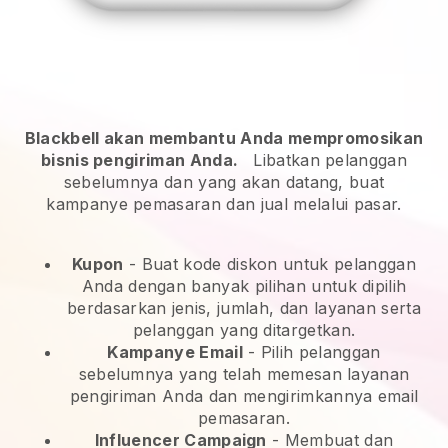
Blackbell akan membantu Anda mempromosikan
bisnis pengiriman Anda.
Libatkan pelanggan
sebelumnya dan yang akan datang, buat
kampanye pemasaran dan jual melalui pasar.
Kupon
- Buat kode diskon untuk pelanggan
Anda dengan banyak pilihan untuk dipilih
berdasarkan jenis, jumlah, dan layanan serta
pelanggan yang ditargetkan.
Kampanye Email
-
Pilih pelanggan
sebelumnya yang telah memesan layanan
pengiriman Anda dan mengirimkannya email
pemasaran.
Influencer Campaign
- Membuat dan