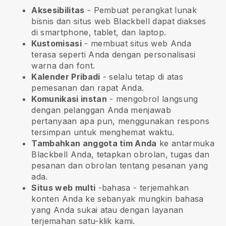
Aksesibilitas
- Pembuat perangkat lunak
bisnis dan situs web
Blackbell
dapat diakses
di smartphone, tablet, dan laptop.
Kustomisasi
- membuat situs web Anda
terasa seperti Anda dengan personalisasi
warna dan font.
Kalender Pribadi
- selalu tetap di atas
pemesanan dan rapat Anda.
Komunikasi instan
- mengobrol langsung
dengan pelanggan Anda menjawab
pertanyaan apa pun, menggunakan respons
tersimpan untuk menghemat waktu.
Tambahkan anggota tim Anda
ke antarmuka
Blackbell
Anda, tetapkan obrolan, tugas dan
pesanan dan obrolan tentang pesanan yang
ada.
Situs web multi
-bahasa - terjemahkan
konten Anda ke sebanyak mungkin bahasa
yang Anda sukai atau dengan layanan
terjemahan satu-klik kami.