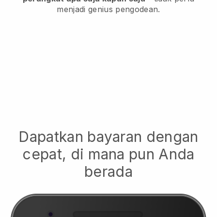
menjadi genius pengodean.
Dapatkan bayaran dengan
cepat, di mana pun Anda
berada