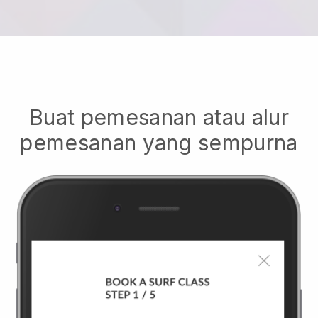
Buat pemesanan atau alur
pemesanan yang sempurna