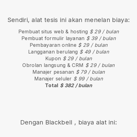
Sendiri, alat tesis ini akan menelan biaya:
Pembuat situs web & hosting
$ 29 / bulan
Pembuat formulir layanan
$ 39 / bulan
Pembayaran online
$ 29 / bulan
Langganan berulang
$ 49 / bulan
Kupon
$ 29 / bulan
Obrolan langsung & CRM
$ 29 / bulan
Manajer pesanan
$ 79 / bulan
Manajer seluler
$ 99 / bulan
Total
$ 382 / bulan
Dengan
Blackbell
, biaya alat ini: