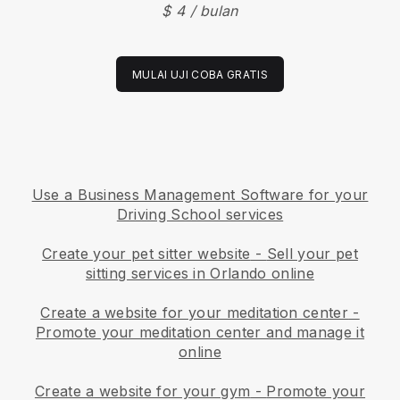
$ 4 / bulan
MULAI UJI COBA GRATIS
Use a Business Management Software for your
Driving School services
Create your pet sitter website
-
Sell your pet
sitting services in Orlando online
Create a website for your meditation center
-
Promote your meditation center and manage it
online
Create a website for your gym
-
Promote your