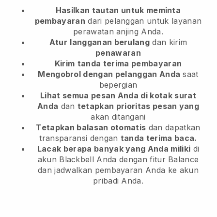
Hasilkan tautan untuk meminta
pembayaran
dari pelanggan
untuk layanan
perawatan anjing Anda.
Atur
langganan berulang
dan kirim
penawaran
Kirim
tanda terima pembayaran
Mengobrol dengan pelanggan Anda
saat
bepergian
Lihat semua pesan Anda di kotak surat
Anda
dan
tetapkan prioritas pesan yang
akan ditangani
Tetapkan balasan otomatis
dan dapatkan
transparansi dengan
tanda terima baca.
Lacak berapa banyak yang Anda miliki
di
akun Blackbell Anda dengan fitur Balance
dan jadwalkan pembayaran Anda ke akun
pribadi Anda.