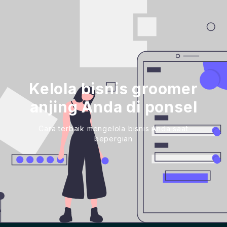
Kelola bisnis groomer
anjing Anda di ponsel
Cara terbaik mengelola bisnis Anda saat
bepergian