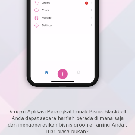
Dengan Aplikasi Perangkat Lunak Bisnis Blackbell,
Anda dapat secara harfiah berada di mana saja
dan
mengoperasikan bisnis groomer anjing Anda
,
luar biasa bukan?