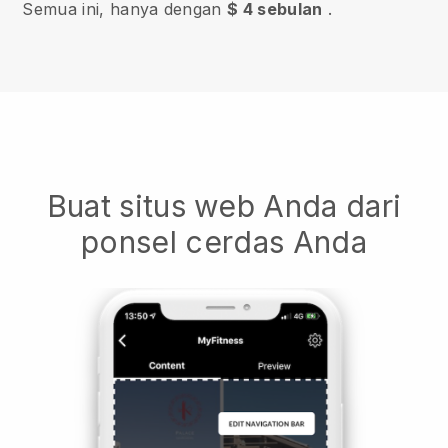
Semua ini, hanya dengan
$ 4 sebulan
.
Buat situs web Anda dari
ponsel cerdas Anda