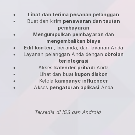
Lihat dan terima pesanan pelanggan
Buat dan kirim
penawaran dan tautan
pembayaran
Mengumpulkan pembayaran
dan
mengembalikan biaya
Edit konten
, beranda, dan layanan Anda
Layanan pelanggan Anda dengan
obrolan
terintegrasi
Akses
kalender pribadi
Anda
Lihat dan buat
kupon diskon
Kelola
kampanye influencer
Akses
pengaturan aplikasi
Anda
Tersedia di iOS dan Android