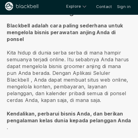
Explore
Contact
Sign in
Tentang kami
Blackbell adalah cara paling sederhana untuk
mengelola bisnis perawatan anjing Anda di
ponsel
Kita hidup di dunia serba serba di mana hampir
semuanya terjadi online.
Itu sebabnya Anda harus
dapat mengelola bisnis groomer anjing di mana
pun Anda berada.
Dengan Aplikasi Seluler
Blackbell
, Anda dapat membuat situs web online,
mengelola konten, pembayaran, layanan
pelanggan, dan kalender pribadi semua di ponsel
cerdas Anda, kapan saja, di mana saja.
Kendalikan, perbarui bisnis Anda, dan berikan
pengalaman kelas dunia kepada pelanggan Anda
.