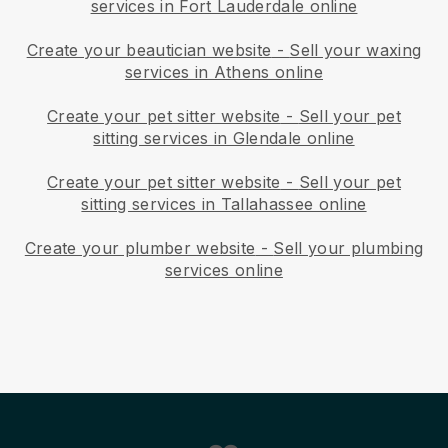
services in Fort Lauderdale online
Create your beautician website
-
Sell your waxing
services in Athens online
Create your pet sitter website
-
Sell your pet
sitting services in Glendale online
Create your pet sitter website
-
Sell your pet
sitting services in Tallahassee online
Create your plumber website
-
Sell your plumbing
services online