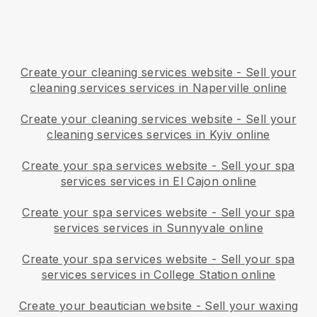
Create your cleaning services website
-
Sell your
cleaning services services in Naperville online
Create your cleaning services website
-
Sell your
cleaning services services in Kyiv online
Create your spa services website
-
Sell your spa
services services in El Cajon online
Create your spa services website
-
Sell your spa
services services in Sunnyvale online
Create your spa services website
-
Sell your spa
services services in College Station online
Create your beautician website
-
Sell your waxing