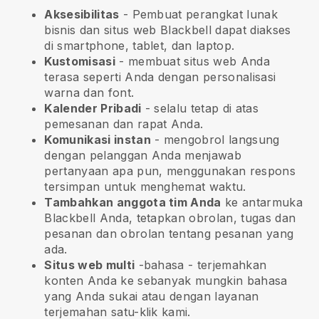
Aksesibilitas
- Pembuat perangkat lunak
bisnis dan situs web
Blackbell
dapat diakses
di smartphone, tablet, dan laptop.
Kustomisasi
- membuat situs web Anda
terasa seperti Anda dengan personalisasi
warna dan font.
Kalender Pribadi
- selalu tetap di atas
pemesanan dan rapat Anda.
Komunikasi instan
- mengobrol langsung
dengan pelanggan Anda menjawab
pertanyaan apa pun, menggunakan respons
tersimpan untuk menghemat waktu.
Tambahkan anggota tim Anda
ke antarmuka
Blackbell
Anda, tetapkan obrolan, tugas dan
pesanan dan obrolan tentang pesanan yang
ada.
Situs web multi
-bahasa - terjemahkan
konten Anda ke sebanyak mungkin bahasa
yang Anda sukai atau dengan layanan
terjemahan satu-klik kami.