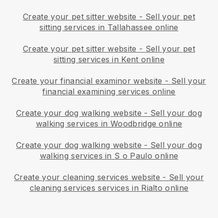
Create your pet sitter website
-
Sell your pet
sitting services in Tallahassee online
Create your pet sitter website
-
Sell your pet
sitting services in Kent online
Create your financial examinor website
-
Sell your
financial examining services online
Create your dog walking website
-
Sell your dog
walking services in Woodbridge online
Create your dog walking website
-
Sell your dog
walking services in S o Paulo online
Create your cleaning services website
-
Sell your
cleaning services services in Rialto online