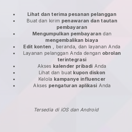
Lihat dan terima pesanan pelanggan
Buat dan kirim
penawaran dan tautan
pembayaran
Mengumpulkan pembayaran
dan
mengembalikan biaya
Edit konten
, beranda, dan layanan Anda
Layanan pelanggan Anda dengan
obrolan
terintegrasi
Akses
kalender pribadi
Anda
Lihat dan buat
kupon diskon
Kelola
kampanye influencer
Akses
pengaturan aplikasi
Anda
Tersedia di iOS dan Android