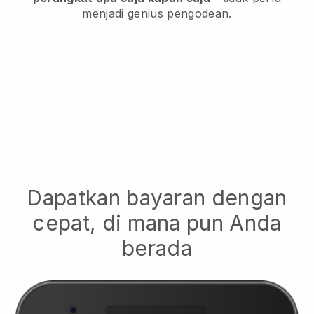
menjadi genius pengodean.
Dapatkan bayaran dengan
cepat, di mana pun Anda
berada