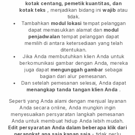
kotak centang, pemetik kuantitas, dan
kotak teks
, menjadikan bidang ini
wajib
atau
tidak.
Tambahkan
modul lokasi
tempat pelanggan
dapat memasukkan alamat dan
modul
penjadwalan
tempat pelanggan dapat
memilih di antara ketersediaan yang telah
ditentukan.
Jika Anda membutuhkan klien Anda untuk
berkomunikasi gambar dengan Anda, mereka
juga dapat
mengunggah gambar
sebagai
bagian dari alur pemesanan.
Dan setelah pemesanan selesai, Anda dapat
menangkap tanda tangan klien Anda
.
Seperti yang Anda alami dengan menjual layanan
Anda secara online, Anda mungkin ingin
menyesuaikan persyaratan langkah pemesanan
Anda untuk membuat hidup Anda lebih mudah.
Edit persyaratan Anda dalam beberapa klik dari
perangkat apa saja kapan saja
- tidak perlu