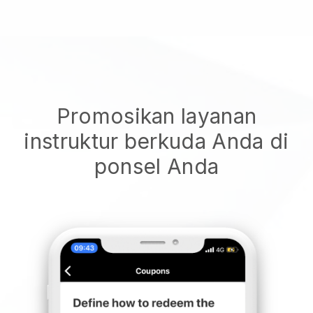
Promosikan layanan
instruktur berkuda Anda di
ponsel Anda