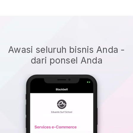
Awasi seluruh bisnis Anda -
dari ponsel Anda