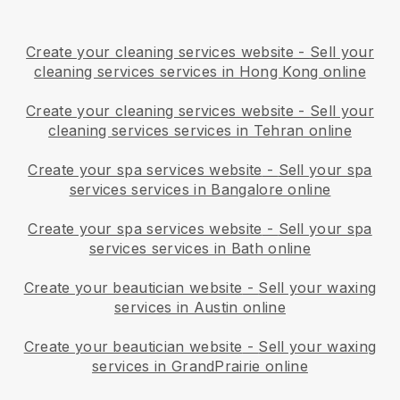
Create your cleaning services website
-
Sell your
cleaning services services in Hong Kong online
Create your cleaning services website
-
Sell your
cleaning services services in Tehran online
Create your spa services website
-
Sell your spa
services services in Bangalore online
Create your spa services website
-
Sell your spa
services services in Bath online
Create your beautician website
-
Sell your waxing
services in Austin online
Create your beautician website
-
Sell your waxing
services in GrandPrairie online