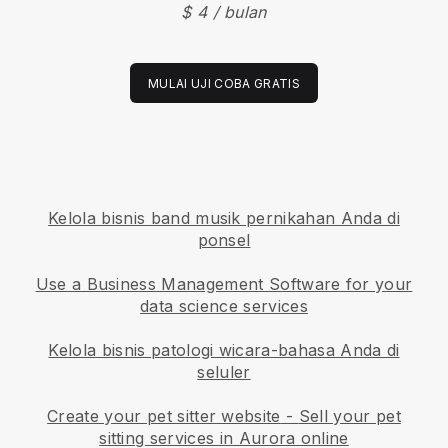
$ 4 / bulan
MULAI UJI COBA GRATIS
Kelola bisnis band musik pernikahan Anda di
ponsel
Use a Business Management Software for your
data science services
Kelola bisnis patologi wicara-bahasa Anda di
seluler
Create your pet sitter website
-
Sell your pet
sitting services in Aurora online