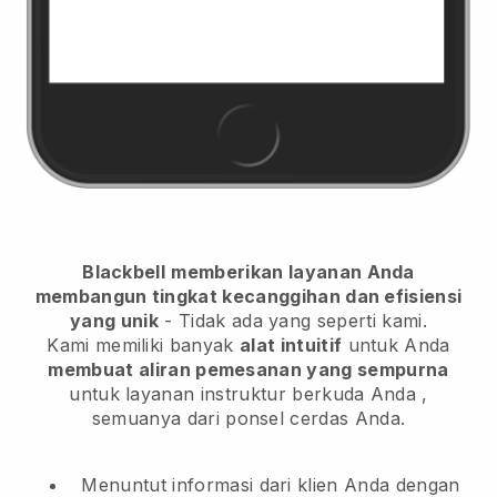
Blackbell
memberikan layanan Anda
membangun tingkat kecanggihan dan efisiensi
yang unik
- Tidak ada yang seperti kami.
Kami memiliki banyak
alat intuitif
untuk Anda
membuat aliran pemesanan yang sempurna
untuk layanan instruktur berkuda Anda
,
semuanya dari ponsel cerdas Anda.
Menuntut informasi dari klien Anda dengan