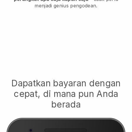
menjadi genius pengodean.
Dapatkan bayaran dengan
cepat, di mana pun Anda
berada