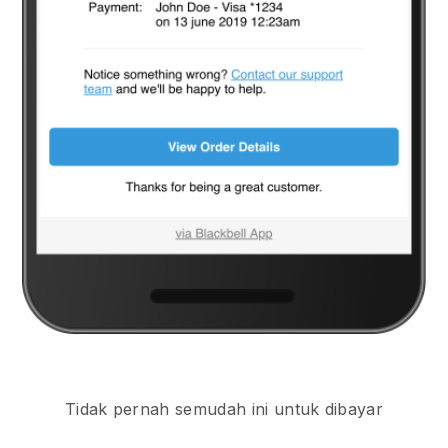
Tidak pernah semudah ini untuk dibayar