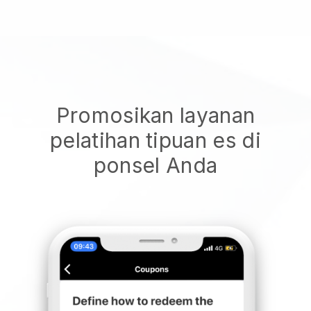
Promosikan layanan
pelatihan tipuan es di
ponsel Anda