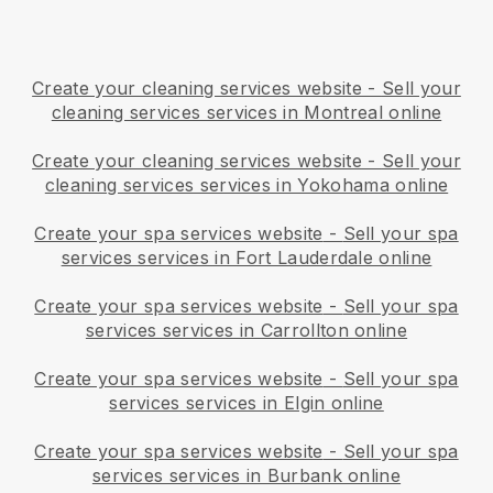
Create your cleaning services website
-
Sell your
cleaning services services in Montreal online
Create your cleaning services website
-
Sell your
cleaning services services in Yokohama online
Create your spa services website
-
Sell your spa
services services in Fort Lauderdale online
Create your spa services website
-
Sell your spa
services services in Carrollton online
Create your spa services website
-
Sell your spa
services services in Elgin online
Create your spa services website
-
Sell your spa
services services in Burbank online