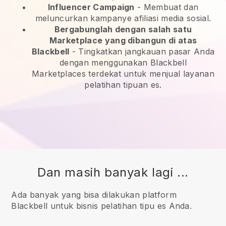
Influencer Campaign
- Membuat dan
meluncurkan kampanye afiliasi media sosial.
Bergabunglah dengan salah satu
Marketplace yang dibangun di atas
Blackbell
-
Tingkatkan jangkauan pasar Anda
dengan menggunakan Blackbell
Marketplaces terdekat untuk menjual layanan
pelatihan tipuan es.
Dan masih banyak lagi ...
Ada banyak yang bisa dilakukan platform
Blackbell untuk bisnis pelatihan tipu es Anda.