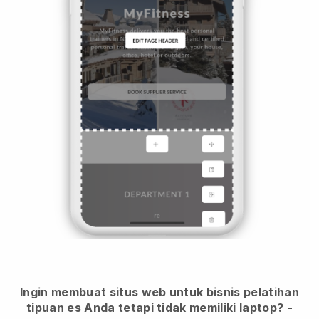
Ingin membuat situs web untuk bisnis pelatihan
tipuan es Anda tetapi tidak memiliki laptop?
-