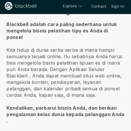
Explore
Contact
Sign in
Tentang kami
Blackbell adalah cara paling sederhana untuk
mengelola bisnis pelatihan tipu es Anda di
ponsel
Kita hidup di dunia serba serba di mana hampir
semuanya terjadi online.
Itu sebabnya Anda harus
bisa mengelola bisnis pelatihan tipuan es di mana
pun Anda berada.
Dengan Aplikasi Seluler
Blackbell
, Anda dapat membuat situs web online,
mengelola konten, pembayaran, layanan
pelanggan, dan kalender pribadi semua di ponsel
cerdas Anda, kapan saja, di mana saja.
Kendalikan, perbarui bisnis Anda, dan berikan
pengalaman kelas dunia kepada pelanggan Anda
.