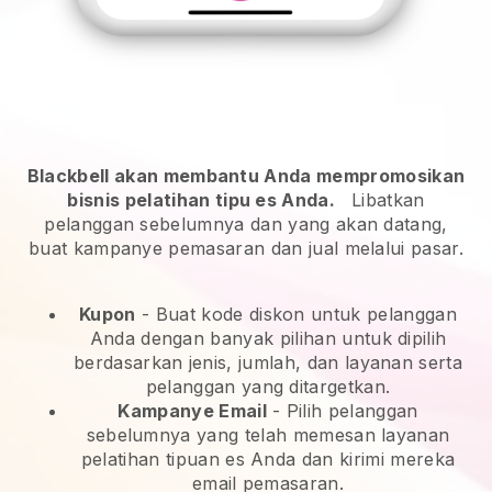
Blackbell akan membantu Anda mempromosikan
bisnis pelatihan tipu es Anda.
Libatkan
pelanggan sebelumnya dan yang akan datang,
buat kampanye pemasaran dan jual melalui pasar.
Kupon
- Buat kode diskon untuk pelanggan
Anda dengan banyak pilihan untuk dipilih
berdasarkan jenis, jumlah, dan layanan serta
pelanggan yang ditargetkan.
Kampanye Email
-
Pilih pelanggan
sebelumnya yang telah memesan layanan
pelatihan tipuan es Anda dan kirimi mereka
email pemasaran.