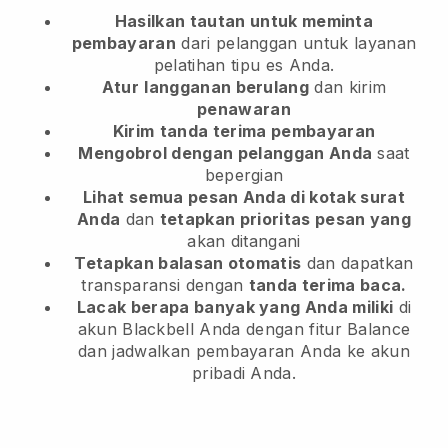
Hasilkan tautan untuk meminta
pembayaran
dari pelanggan
untuk layanan
pelatihan tipu es Anda.
Atur
langganan berulang
dan kirim
penawaran
Kirim
tanda terima pembayaran
Mengobrol dengan pelanggan Anda
saat
bepergian
Lihat semua pesan Anda di kotak surat
Anda
dan
tetapkan prioritas pesan yang
akan ditangani
Tetapkan balasan otomatis
dan dapatkan
transparansi dengan
tanda terima baca.
Lacak berapa banyak yang Anda miliki
di
akun Blackbell Anda dengan fitur Balance
dan jadwalkan pembayaran Anda ke akun
pribadi Anda.