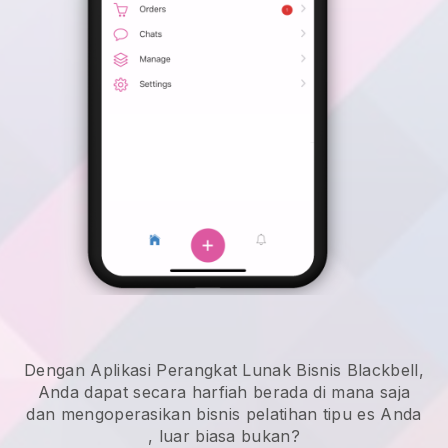
Dengan Aplikasi Perangkat Lunak Bisnis Blackbell,
Anda dapat secara harfiah berada di mana saja
dan
mengoperasikan bisnis pelatihan tipu es Anda
, luar biasa bukan?