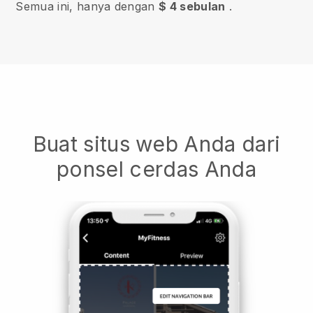
Semua ini, hanya dengan
$ 4 sebulan
.
Buat situs web Anda dari
ponsel cerdas Anda