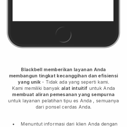
Blackbell
memberikan layanan Anda
membangun tingkat kecanggihan dan efisiensi
yang unik
- Tidak ada yang seperti kami.
Kami memiliki banyak
alat intuitif
untuk Anda
membuat aliran pemesanan yang sempurna
untuk layanan pelatihan tipu es Anda
, semuanya
dari ponsel cerdas Anda.
Menuntut informasi dari klien Anda dengan