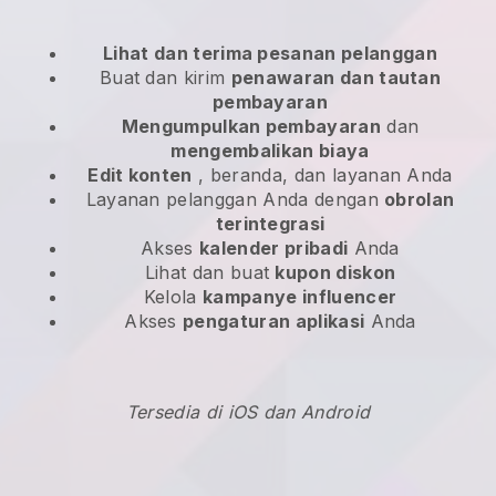
Lihat dan terima pesanan pelanggan
Buat dan kirim
penawaran dan tautan
pembayaran
Mengumpulkan pembayaran
dan
mengembalikan biaya
Edit konten
, beranda, dan layanan Anda
Layanan pelanggan Anda dengan
obrolan
terintegrasi
Akses
kalender pribadi
Anda
Lihat dan buat
kupon diskon
Kelola
kampanye influencer
Akses
pengaturan aplikasi
Anda
Tersedia di iOS dan Android