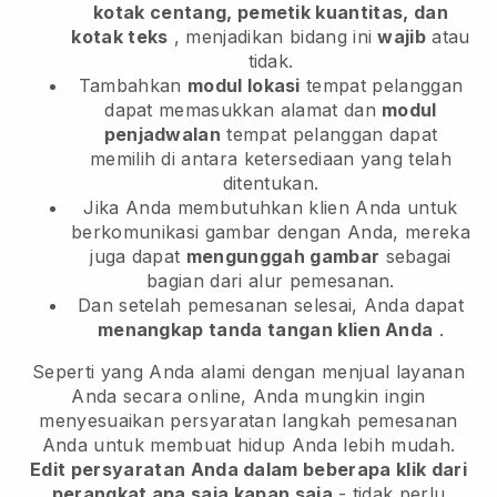
kotak centang, pemetik kuantitas, dan
kotak teks
, menjadikan bidang ini
wajib
atau
tidak.
Tambahkan
modul lokasi
tempat pelanggan
dapat memasukkan alamat dan
modul
penjadwalan
tempat pelanggan dapat
memilih di antara ketersediaan yang telah
ditentukan.
Jika Anda membutuhkan klien Anda untuk
berkomunikasi gambar dengan Anda, mereka
juga dapat
mengunggah gambar
sebagai
bagian dari alur pemesanan.
Dan setelah pemesanan selesai, Anda dapat
menangkap tanda tangan klien Anda
.
Seperti yang Anda alami dengan menjual layanan
Anda secara online, Anda mungkin ingin
menyesuaikan persyaratan langkah pemesanan
Anda untuk membuat hidup Anda lebih mudah.
Edit persyaratan Anda dalam beberapa klik dari
perangkat apa saja kapan saja
- tidak perlu