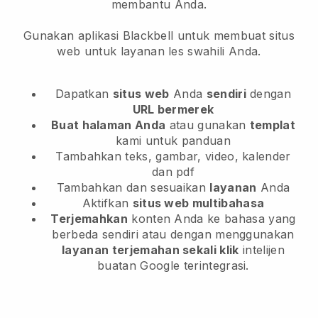
membantu Anda.
Gunakan aplikasi Blackbell untuk membuat situs
web untuk layanan les swahili Anda.
Dapatkan
situs web
Anda
sendiri
dengan
URL bermerek
Buat halaman Anda
atau gunakan
templat
kami untuk panduan
Tambahkan teks, gambar, video, kalender
dan pdf
Tambahkan dan sesuaikan
layanan
Anda
Aktifkan
situs web multibahasa
Terjemahkan
konten Anda ke bahasa yang
berbeda sendiri atau dengan menggunakan
layanan terjemahan sekali klik
intelijen
buatan Google terintegrasi.