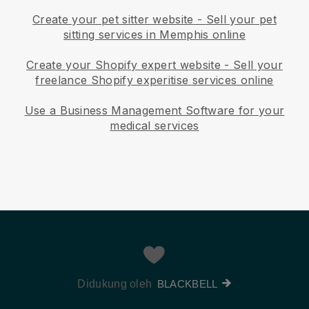
Create your pet sitter website
-
Sell your pet
sitting services in Memphis online
Create your Shopify expert website
-
Sell your
freelance Shopify experitise services online
Use a Business Management Software for your
medical services
Didukung oleh
BLACKBELL