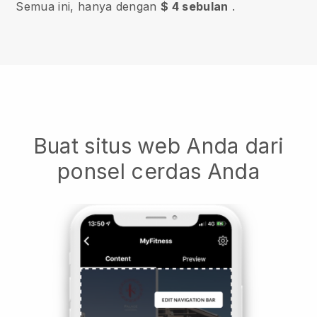
Semua ini, hanya dengan
$ 4 sebulan
.
Buat situs web Anda dari
ponsel cerdas Anda