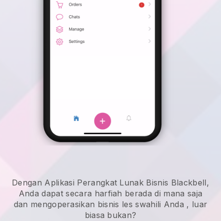
Dengan Aplikasi Perangkat Lunak Bisnis Blackbell,
Anda dapat secara harfiah berada di mana saja
dan
mengoperasikan bisnis les swahili Anda
, luar
biasa bukan?