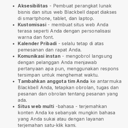
Aksesibilitas
- Pembuat perangkat lunak
bisnis dan situs web
Blackbell
dapat diakses
di smartphone, tablet, dan laptop.
Kustomisasi
- membuat situs web Anda
terasa seperti Anda dengan personalisasi
warna dan font.
Kalender Pribadi
- selalu tetap di atas
pemesanan dan rapat Anda.
Komunikasi instan
- mengobrol langsung
dengan pelanggan Anda menjawab
pertanyaan apa pun, menggunakan respons
tersimpan untuk menghemat waktu.
Tambahkan anggota tim Anda
ke antarmuka
Blackbell
Anda, tetapkan obrolan, tugas dan
pesanan dan obrolan tentang pesanan yang
ada.
Situs web multi
-bahasa - terjemahkan
konten Anda ke sebanyak mungkin bahasa
yang Anda sukai atau dengan layanan
terjemahan satu-klik kami.