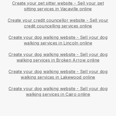
Create your pet sitter website
-
Sell your pet
sitting services in Vacaville online
Create your credit councellor website
-
Sell your
credit councelling services online
Create your dog walking website
-
Sell your dog
walking services in Lincoln online
Create your dog walking website
-
Sell your dog
walking services in Broken Arrow online
Create your dog walking website
-
Sell your dog
walking services in Lakewood online
Create your dog walking website
-
Sell your dog
walking services in Cairo online