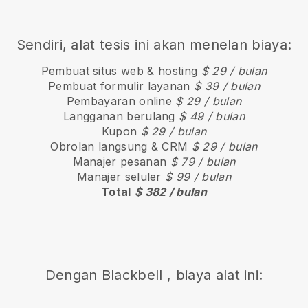
Sendiri, alat tesis ini akan menelan biaya:
Pembuat situs web & hosting
$ 29 / bulan
Pembuat formulir layanan
$ 39 / bulan
Pembayaran online
$ 29 / bulan
Langganan berulang
$ 49 / bulan
Kupon
$ 29 / bulan
Obrolan langsung & CRM
$ 29 / bulan
Manajer pesanan
$ 79 / bulan
Manajer seluler
$ 99 / bulan
Total
$ 382 / bulan
Dengan
Blackbell
, biaya alat ini: