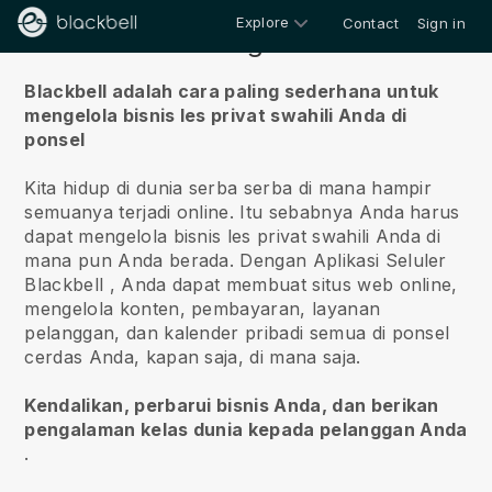
Explore
Contact
Sign in
Tentang kami
Blackbell adalah cara paling sederhana untuk
mengelola bisnis les privat swahili Anda di
ponsel
Kita hidup di dunia serba serba di mana hampir
semuanya terjadi online.
Itu sebabnya Anda harus
dapat mengelola bisnis les privat swahili Anda di
mana pun Anda berada.
Dengan Aplikasi Seluler
Blackbell
, Anda dapat membuat situs web online,
mengelola konten, pembayaran, layanan
pelanggan, dan kalender pribadi semua di ponsel
cerdas Anda, kapan saja, di mana saja.
Kendalikan, perbarui bisnis Anda, dan berikan
pengalaman kelas dunia kepada pelanggan Anda
.