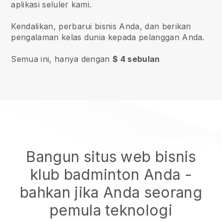
aplikasi seluler kami.
Kendalikan, perbarui bisnis Anda, dan berikan
pengalaman kelas dunia kepada pelanggan Anda.
Semua ini, hanya dengan
$ 4 sebulan
Bangun situs web bisnis
klub badminton Anda
-
bahkan jika Anda seorang
pemula teknologi