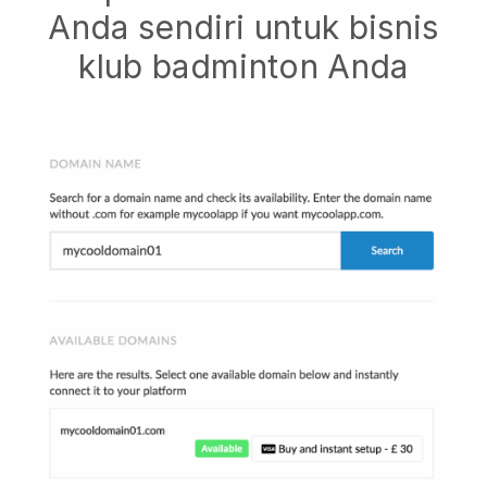
Anda sendiri untuk bisnis
klub badminton Anda