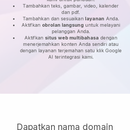
Tambahkan teks, gambar, video, kalender
dan pdf.
Tambahkan dan sesuaikan
layanan
Anda.
Aktifkan
obrolan langsung
untuk melayani
pelanggan Anda.
Aktifkan
situs web multibahasa
dengan
menerjemahkan konten Anda sendiri atau
dengan layanan terjemahan satu klik Google
AI terintegrasi kami.
Dapatkan nama domain