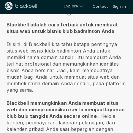
Explore
Contact
Sign in
Tentang kami
Blackbell adalah cara terbaik untuk membuat
situs web untuk bisnis klub badminton Anda
Di sini, di Blackbell kita tahu betapa pentingnya
situs web bisnis klub badminton Anda untuk
memiliki nama domain sendiri.
Itu membuat Anda
terlihat profesional dan memungkinkan identitas
bisnis Anda bersinar. Jadi, kami membuatnya
mudah bagi Anda untuk membuat situs web dan
membeli nama domain Anda sendiri, pada platform
yang sama.
Blackbell memungkinkan Anda membuat situs
web dan mempromosikan serta menjual layanan
klub bulu tangkis Anda secara online
.
Kelola
konten, pembayaran, layanan pelanggan, dan
kalender pribadi Anda saat bepergian dengan