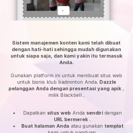
Sistem manajemen konten kami telah dibuat
dengan hati-hati sehingga mudah digunakan
untuk siapa saja, dan kami yakin itu termasuk
Anda.
Gunakan platform ini untuk membuat situs web
untuk bisnis klub badminton Anda.
Dazzle
pelanggan Anda dengan presentasi yang apik
,
milik
Blackbell
.
Dapatkan
situs web
Anda
sendiri
dengan
URL bermerek
.
Buat halaman Anda
atau gunakan
templat
kami untuk panduan.