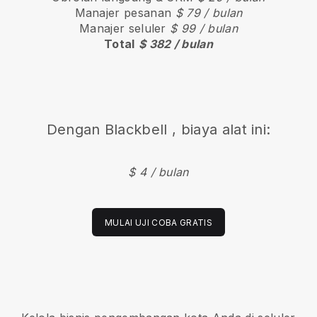
Manajer pesanan
$ 79 / bulan
Manajer seluler
$ 99 / bulan
Total
$ 382 / bulan
Dengan
Blackbell
, biaya alat ini:
$ 4 / bulan
MULAI UJI COBA GRATIS