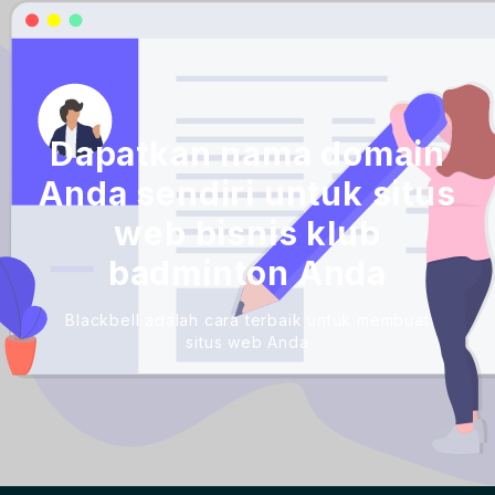
Dapatkan nama domain
Anda sendiri untuk situs
web bisnis klub
badminton Anda
Blackbell adalah cara terbaik untuk membuat
situs web Anda