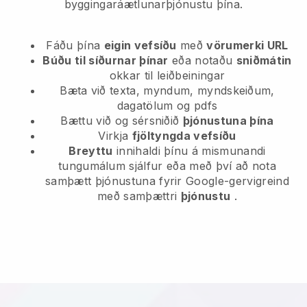
byggingaráætlunarþjónustu þína.
Fáðu þína
eigin vefsíðu
með
vörumerki URL
Búðu til síðurnar þínar
eða notaðu
sniðmátin
okkar til leiðbeiningar
Bæta við texta, myndum, myndskeiðum,
dagatölum og pdfs
Bættu við og sérsniðið
þjónustuna þína
Virkja
fjöltyngda vefsíðu
Breyttu
innihaldi þínu á mismunandi
tungumálum sjálfur eða með því að nota
samþætt þjónustuna fyrir Google-gervigreind
með samþættri
þjónustu
.