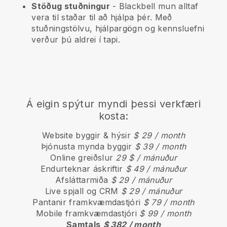
Stöðug stuðningur
-
Blackbell
mun alltaf
vera til staðar til að hjálpa þér. Með
stuðningstölvu, hjálpargögn og kennsluefni
verður þú aldrei í tapi.
Á eigin spýtur myndi þessi verkfæri
kosta:
Website byggir & hýsir
$ 29 / month
Þjónusta mynda byggir
$ 39 / month
Online greiðslur
29 $ / mánuður
Endurteknar áskriftir
$ 49 / mánuður
Afsláttarmiða
$ 29 / mánuður
Live spjall og CRM
$ 29 / mánuður
Pantanir framkvæmdastjóri
$ 79 / month
Mobile framkvæmdastjóri
$ 99 / month
Samtals
$ 382 / month