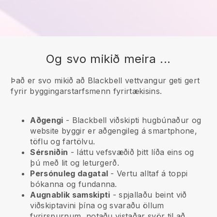
Og svo mikið meira ...
Það er svo mikið að Blackbell vettvangur geti gert
fyrir byggingarstarfsmenn fyrirtækisins.
Aðgengi
-
Blackbell
viðskipti hugbúnaður og
website byggir er aðgengileg á smartphone,
töflu og fartölvu.
Sérsniðin
- láttu vefsvæðið þitt líða eins og
þú með lit og leturgerð.
Persónuleg dagatal
- Vertu alltaf á toppi
bókanna og fundanna.
Augnablik samskipti
- spjallaðu beint við
viðskiptavini þína og svaraðu öllum
fyrirspurnum, notaðu vistaðar svör til að