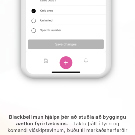
Blackbell mun hjálpa þér að stuðla að byggingu
áætlun fyrirtækisins.
Taktu þátt í fyrri og
komandi viðskiptavinum, búðu til markaðsherferðir