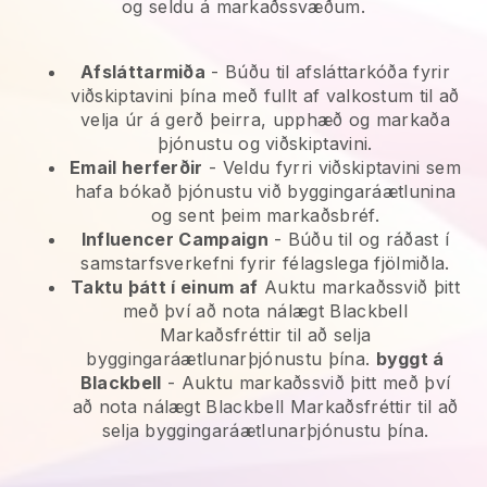
og seldu á markaðssvæðum.
Afsláttarmiða
- Búðu til afsláttarkóða fyrir
viðskiptavini þína með fullt af valkostum til að
velja úr á gerð þeirra, upphæð og markaða
þjónustu og viðskiptavini.
Email herferðir
-
Veldu fyrri viðskiptavini sem
hafa bókað þjónustu við byggingaráætlunina
og sent þeim markaðsbréf.
Influencer Campaign
- Búðu til og ráðast í
samstarfsverkefni fyrir félagslega fjölmiðla.
Taktu þátt í einum af
Auktu markaðssvið þitt
með því að nota nálægt Blackbell
Markaðsfréttir til að selja
byggingaráætlunarþjónustu þína.
byggt á
Blackbell
-
Auktu markaðssvið þitt með því
að nota nálægt Blackbell Markaðsfréttir til að
selja byggingaráætlunarþjónustu þína.