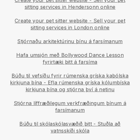
Create your pet sitter website
-
Sell your pet
sitting services in Hendersonn online
Create your pet sitter website
-
Sell your pet
sitting services in London online
Stjórnaðu arkitektúrinu þínu á farsímanum
Hafa umsjón með Bollywood Dance Lesson
fyrirtæki þitt á farsíma
Búðu til vefsíðu fyrir rúmenska gríska kaþólska
kirkjuna þína
-
Efla rúmenska gríska kólumbíska
kirkjuna þína og stjórna því á netinu
Stjórna líffræðilegum verkfræðingum þínum á
farsímanum
Búðu til skólaskólasvæðið þitt
-
Stuðla að
vatnsskíði skóla