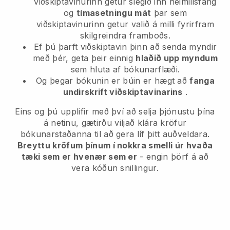
viðskiptavinurinn getur slegið inn heimilisfang
og
tímasetningu mát
þar sem
viðskiptavinurinn getur valið á milli fyrirfram
skilgreindra framboðs.
Ef þú þarft viðskiptavin þinn að senda myndir
með þér, geta þeir einnig
hlaðið upp myndum
sem hluta af bókunarflæði.
Og þegar bókunin er búin er hægt að
fanga
undirskrift viðskiptavinarins
.
Eins og þú upplifir með því að selja þjónustu þína
á netinu, gætirðu viljað klára kröfur
bókunarstaðanna til að gera líf þitt auðveldara.
Breyttu kröfum þínum í nokkra smelli úr hvaða
tæki sem er hvenær sem er
- engin þörf á að
vera kóðun snillingur.