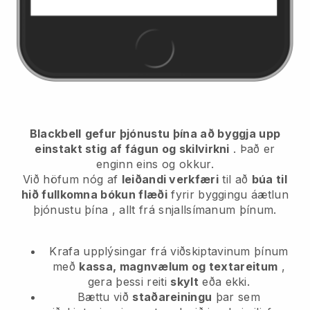
Blackbell
gefur þjónustu þína að byggja upp
einstakt stig af fágun og skilvirkni
. Það er
enginn eins og okkur.
Við höfum nóg af
leiðandi verkfæri
til að
búa til
hið fullkomna bókun flæði
fyrir byggingu áætlun
þjónustu þína
, allt frá snjallsímanum þínum.
Krafa upplýsingar frá viðskiptavinum þínum
með
kassa, magnvælum og textareitum
,
gera þessi reiti
skylt
eða ekki.
Bættu við
staðareiningu
þar sem