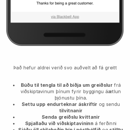
Það hefur aldrei verið svo auðvelt að fá greitt
Búðu til tengla til að biðja um greiðslur
frá
viðskiptavinum þínum
fyrir byggingu áætlun
þjónustu þína.
Settu upp
endurteknar áskriftir
og sendu
tilvitnanir
Senda
greiðslu kvittanir
Spjallaðu við viðskiptavininn
á ferðinni
Sjáðu öll skilaboðin þín í pósthólfið
og
stilltu