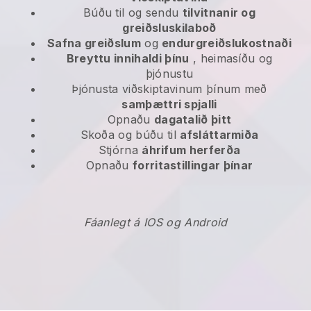
Búðu til og sendu
tilvitnanir og
greiðsluskilaboð
Safna greiðslum
og
endurgreiðslukostnaði
Breyttu innihaldi þínu
, heimasíðu og
þjónustu
Þjónusta viðskiptavinum þínum með
samþættri spjalli
Opnaðu
dagatalið þitt
Skoða og búðu til
afsláttarmiða
Stjórna
áhrifum herferða
Opnaðu
forritastillingar þínar
Fáanlegt á IOS og Android