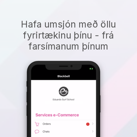
Hafa umsjón með öllu
fyrirtækinu þínu - frá
farsímanum þínum