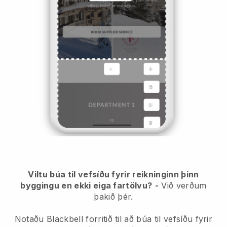
Viltu búa til vefsíðu fyrir reikninginn þinn
byggingu en ekki eiga fartölvu?
-
Við verðum
þakið þér.
Notaðu Blackbell forritið til að búa til vefsíðu fyrir