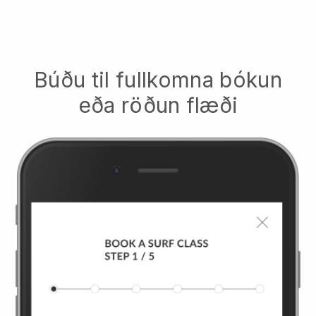
Búðu til fullkomna bókun
eða röðun flæði