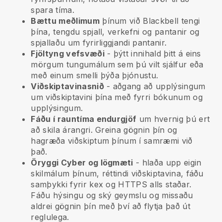
spara tíma.
Bættu meðlimum
þínum við
Blackbell
tengi
þína, tengdu spjall, verkefni og pantanir og
spjallaðu um fyrirliggjandi pantanir.
Fjöltyng vefsvæði
- þýtt innihald þitt á eins
mörgum tungumálum sem þú vilt sjálfur eða
með einum smelli þýða þjónustu.
Viðskiptavinasnið
- aðgang að upplýsingum
um viðskiptavini þína með fyrri bókunum og
upplýsingum.
Fáðu í rauntíma endurgjöf
um hvernig þú ert
að skila árangri. Greina gögnin þín og
hagræða viðskiptum þínum í samræmi við
það.
Öryggi Cyber og lögmæti
- hlaða upp eigin
skilmálum þínum, réttindi viðskiptavina, fáðu
samþykki fyrir kex og HTTPS alls staðar.
Fáðu hýsingu og ský geymslu og missaðu
aldrei gögnin þín með því að flytja það út
reglulega.