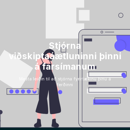
Stjórna
viðskiptaáætluninni þinni
á farsímanum
Mesta leiðin til að stjórna fyrirtækinu þínu á
ferðinni