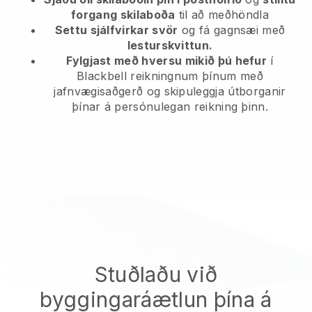
forgang skilaboða
til að meðhöndla
Settu sjálfvirkar svör
og fá gagnsæi með
lesturskvittun.
Fylgjast með hversu mikið þú hefur
í
Blackbell reikningnum þínum með
jafnvægisaðgerð og skipuleggja útborganir
þínar á persónulegan reikning þinn.
Stuðlaðu við
byggingaráætlun þína á