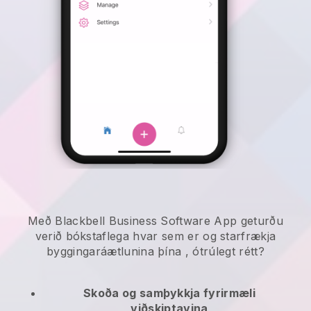
Með Blackbell Business Software App geturðu
verið bókstaflega hvar sem er og
starfrækja
byggingaráætlunina þína
, ótrúlegt rétt?
Skoða og samþykkja fyrirmæli
viðskiptavina