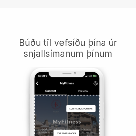
Búðu til vefsíðu þína úr
snjallsímanum þínum