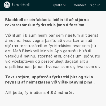
Explore
Contact
Sign in
Um okkur
Blackbell er einfaldasta leiðin til að stjórna
rekstraráætlun fyrirtækis þíns á farsíma
Við lifum í bláum heimi þar sem næstum allt gerist
á netinu.
Þess vegna þarftu að vera fær um að
stjórna rekstraráætlun fyrirtækisins hvar sem þú
ert.
Með
Blackbell
Mobile App geturðu búið til
vefsíðu á netinu, stjórnað efni, greiðslum, þjónustu
við viðskiptavini og persónulegt dagatal allt á
snjallsímanum þínum hvenær sem er, hvar sem er.
Taktu stjórn, uppfærðu fyrirtæki þitt og skila
reynslu af heimsklassa við viðskiptavini þína
.
Allt þetta, fyrir aðeins
4 $ á mánuði
.