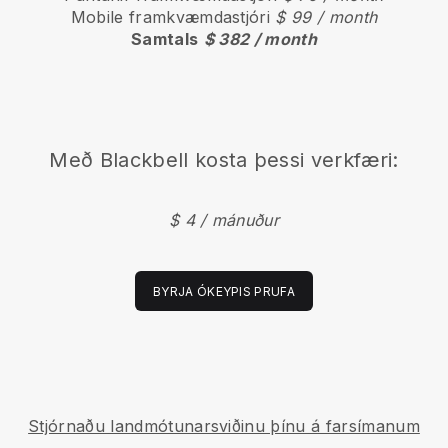
Mobile framkvæmdastjóri
$ 99 / month
Samtals
$ 382 / month
Með
Blackbell
kosta þessi verkfæri:
$ 4 / mánuður
BYRJA ÓKEYPIS PRUFA
Stjórnaðu landmótunarsviðinu þínu á farsímanum