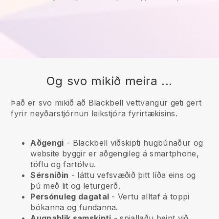
Og svo mikið meira ...
Það er svo mikið að Blackbell vettvangur geti gert
fyrir neyðarstjórnun leikstjóra fyrirtækisins.
Aðgengi
-
Blackbell
viðskipti hugbúnaður og
website byggir er aðgengileg á smartphone,
töflu og fartölvu.
Sérsniðin
- láttu vefsvæðið þitt líða eins og
þú með lit og leturgerð.
Persónuleg dagatal
- Vertu alltaf á toppi
bókanna og fundanna.
Augnablik samskipti
- spjallaðu beint við