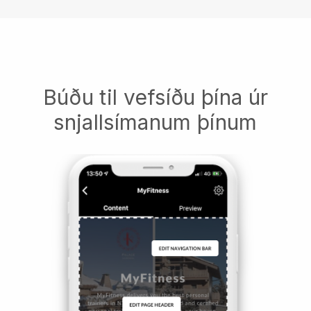
Búðu til vefsíðu þína úr
snjallsímanum þínum