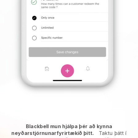
Blackbell mun hjálpa þér að kynna
neyðarstjórnunarfyrirtækið þitt.
Taktu þátt í