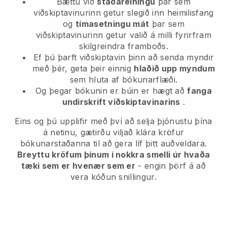
Bættu við
staðareiningu
þar sem
viðskiptavinurinn getur slegið inn heimilisfang
og
tímasetningu mát
þar sem
viðskiptavinurinn getur valið á milli fyrirfram
skilgreindra framboðs.
Ef þú þarft viðskiptavin þinn að senda myndir
með þér, geta þeir einnig
hlaðið upp myndum
sem hluta af bókunarflæði.
Og þegar bókunin er búin er hægt að
fanga
undirskrift viðskiptavinarins
.
Eins og þú upplifir með því að selja þjónustu þína
á netinu, gætirðu viljað klára kröfur
bókunarstaðanna til að gera líf þitt auðveldara.
Breyttu kröfum þínum í nokkra smelli úr hvaða
tæki sem er hvenær sem er
- engin þörf á að
vera kóðun snillingur.