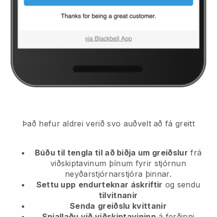
Það hefur aldrei verið svo auðvelt að fá greitt
Búðu til tengla til að biðja um greiðslur
frá
viðskiptavinum þínum
fyrir stjórnun
neyðarstjórnarstjóra þinnar.
Settu upp
endurteknar áskriftir
og sendu
tilvitnanir
Senda
greiðslu kvittanir
Spjallaðu við viðskiptavininn
á ferðinni