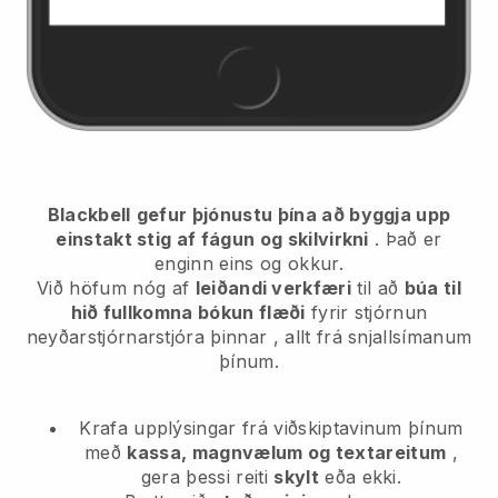
Blackbell
gefur þjónustu þína að byggja upp
einstakt stig af fágun og skilvirkni
. Það er
enginn eins og okkur.
Við höfum nóg af
leiðandi verkfæri
til að
búa til
hið fullkomna bókun flæði
fyrir stjórnun
neyðarstjórnarstjóra þinnar
, allt frá snjallsímanum
þínum.
Krafa upplýsingar frá viðskiptavinum þínum
með
kassa, magnvælum og textareitum
,
gera þessi reiti
skylt
eða ekki.