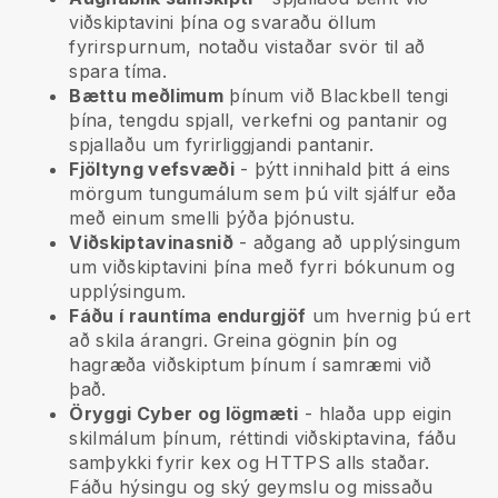
viðskiptavini þína og svaraðu öllum
fyrirspurnum, notaðu vistaðar svör til að
spara tíma.
Bættu meðlimum
þínum við
Blackbell
tengi
þína, tengdu spjall, verkefni og pantanir og
spjallaðu um fyrirliggjandi pantanir.
Fjöltyng vefsvæði
- þýtt innihald þitt á eins
mörgum tungumálum sem þú vilt sjálfur eða
með einum smelli þýða þjónustu.
Viðskiptavinasnið
- aðgang að upplýsingum
um viðskiptavini þína með fyrri bókunum og
upplýsingum.
Fáðu í rauntíma endurgjöf
um hvernig þú ert
að skila árangri. Greina gögnin þín og
hagræða viðskiptum þínum í samræmi við
það.
Öryggi Cyber og lögmæti
- hlaða upp eigin
skilmálum þínum, réttindi viðskiptavina, fáðu
samþykki fyrir kex og HTTPS alls staðar.
Fáðu hýsingu og ský geymslu og missaðu