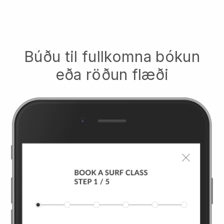
Búðu til fullkomna bókun
eða röðun flæði