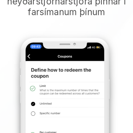
neyðarstjórnarstjóra þinnar í
farsímanum þínum