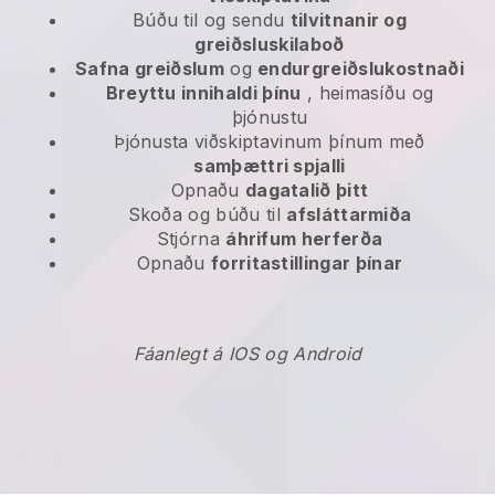
Búðu til og sendu
tilvitnanir og
greiðsluskilaboð
Safna greiðslum
og
endurgreiðslukostnaði
Breyttu innihaldi þínu
, heimasíðu og
þjónustu
Þjónusta viðskiptavinum þínum með
samþættri spjalli
Opnaðu
dagatalið þitt
Skoða og búðu til
afsláttarmiða
Stjórna
áhrifum herferða
Opnaðu
forritastillingar þínar
Fáanlegt á IOS og Android