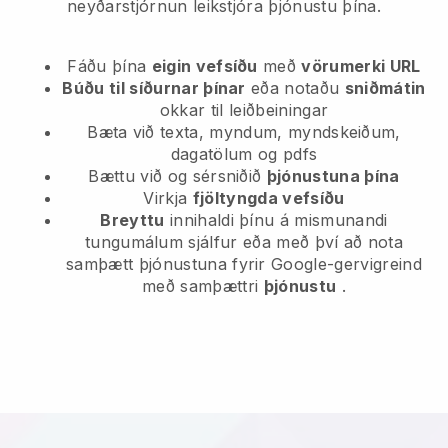
neyðarstjórnun leikstjóra þjónustu þína.
Fáðu þína
eigin vefsíðu
með
vörumerki URL
Búðu til síðurnar þínar
eða notaðu
sniðmátin
okkar til leiðbeiningar
Bæta við texta, myndum, myndskeiðum,
dagatölum og pdfs
Bættu við og sérsniðið
þjónustuna þína
Virkja
fjöltyngda vefsíðu
Breyttu
innihaldi þínu á mismunandi
tungumálum sjálfur eða með því að nota
samþætt þjónustuna fyrir Google-gervigreind
með samþættri
þjónustu
.