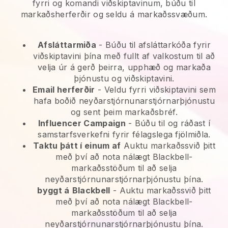
fyrri og komandi viðskiptavinum, búðu til
markaðsherferðir og seldu á markaðssvæðum.
Afsláttarmiða
- Búðu til afsláttarkóða fyrir
viðskiptavini þína með fullt af valkostum til að
velja úr á gerð þeirra, upphæð og markaða
þjónustu og viðskiptavini.
Email herferðir
-
Veldu fyrri viðskiptavini sem
hafa boðið neyðarstjórnunarstjórnarþjónustu
og sent þeim markaðsbréf.
Influencer Campaign
- Búðu til og ráðast í
samstarfsverkefni fyrir félagslega fjölmiðla.
Taktu þátt í einum af
Auktu markaðssvið þitt
með því að nota nálægt Blackbell-
markaðsstöðum til að selja
neyðarstjórnunarstjórnarþjónustu þína.
byggt á
Blackbell
-
Auktu markaðssvið þitt
með því að nota nálægt Blackbell-
markaðsstöðum til að selja
neyðarstjórnunarstjórnarþjónustu þína.