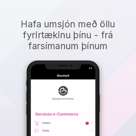
Hafa umsjón með öllu
fyrirtækinu þínu - frá
farsímanum þínum