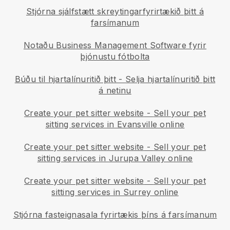
Stjórna sjálfstætt skreytingarfyrirtækið þitt á
farsímanum
Notaðu Business Management Software fyrir
þjónustu fótbolta
Búðu til hjartalínuritið þitt
-
Selja hjartalínuritið þitt
á netinu
Create your pet sitter website
-
Sell your pet
sitting services in Evansville online
Create your pet sitter website
-
Sell your pet
sitting services in Jurupa Valley online
Create your pet sitter website
-
Sell your pet
sitting services in Surrey online
Stjórna fasteignasala fyrirtækis þíns á farsímanum