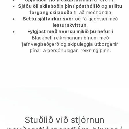
Sjáðu öll skilaboðin þín í pósthólfið
og
stilltu
forgang skilaboða
til að meðhöndla
Settu sjálfvirkar svör
og fá gagnsæi með
lesturskvittun.
Fylgjast með hversu mikið þú hefur
í
Blackbell reikningnum þínum með
jafnvægisaðgerð og skipuleggja útborganir
þínar á persónulegan reikning þinn.
Stuðlið við stjórnun