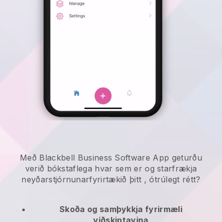
Með Blackbell Business Software App geturðu
verið bókstaflega hvar sem er og
starfrækja
neyðarstjórnunarfyrirtækið þitt
, ótrúlegt rétt?
Skoða og samþykkja fyrirmæli
viðskiptavina