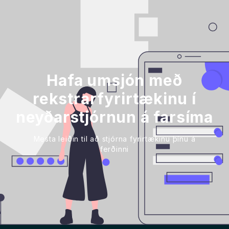
Hafa umsjón með
rekstrarfyrirtækinu í
neyðarstjórnun á farsíma
Mesta leiðin til að stjórna fyrirtækinu þínu á
ferðinni