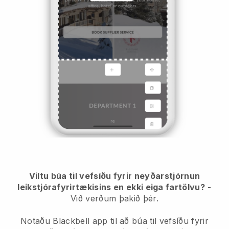
Viltu búa til vefsíðu fyrir neyðarstjórnun
leikstjórafyrirtækisins en ekki eiga fartölvu?
-
Við verðum þakið þér.
Notaðu Blackbell app til að búa til vefsíðu fyrir