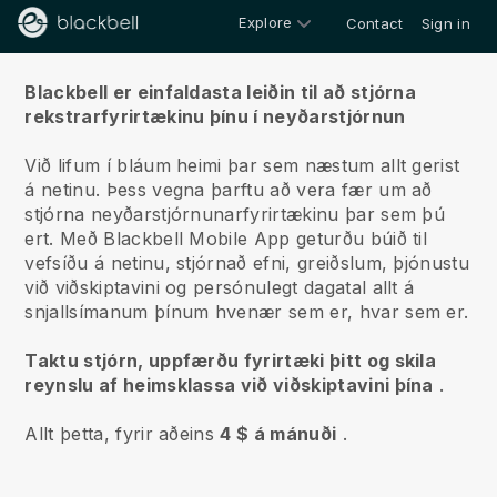
Explore
Contact
Sign in
Um okkur
Blackbell er einfaldasta leiðin til að stjórna
rekstrarfyrirtækinu þínu í neyðarstjórnun
Við lifum í bláum heimi þar sem næstum allt gerist
á netinu.
Þess vegna þarftu að vera fær um að
stjórna neyðarstjórnunarfyrirtækinu þar sem þú
ert.
Með
Blackbell
Mobile App geturðu búið til
vefsíðu á netinu, stjórnað efni, greiðslum, þjónustu
við viðskiptavini og persónulegt dagatal allt á
snjallsímanum þínum hvenær sem er, hvar sem er.
Taktu stjórn, uppfærðu fyrirtæki þitt og skila
reynslu af heimsklassa við viðskiptavini þína
.
Allt þetta, fyrir aðeins
4 $ á mánuði
.