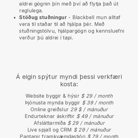
aldrei gögnin þín með því að flytja það út
reglulega.
Stöðug stuðningur
-
Blackbell
mun alltaf
vera til staðar til að hjálpa þér. Með
stuðningstölvu, hjálpargögn og kennsluefni
verður þú aldrei í tapi.
Á eigin spýtur myndi þessi verkfæri
kosta:
Website byggir & hýsir
$ 29 / month
Þjónusta mynda byggir
$ 39 / month
Online greiðslur
29 $ / mánuður
Endurteknar áskriftir
$ 49 / mánuður
Afsláttarmiða
$ 29 / mánuður
Live spjall og CRM
$ 29 / mánuður
Pantanir framkvæmdastjóri
$ 79 / month