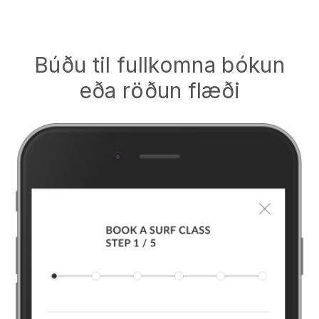
Búðu til fullkomna bókun
eða röðun flæði