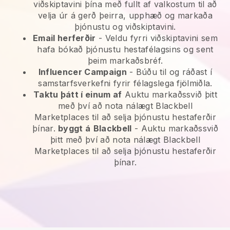
viðskiptavini þína með fullt af valkostum til að
velja úr á gerð þeirra, upphæð og markaða
þjónustu og viðskiptavini.
Email herferðir
-
Veldu fyrri viðskiptavini sem
hafa bókað þjónustu hestafélagsins og sent
þeim markaðsbréf.
Influencer Campaign
- Búðu til og ráðast í
samstarfsverkefni fyrir félagslega fjölmiðla.
Taktu þátt í einum af
Auktu markaðssvið þitt
með því að nota nálægt Blackbell
Marketplaces til að selja þjónustu hestaferðir
þínar.
byggt á
Blackbell
-
Auktu markaðssvið
þitt með því að nota nálægt Blackbell
Marketplaces til að selja þjónustu hestaferðir
þínar.