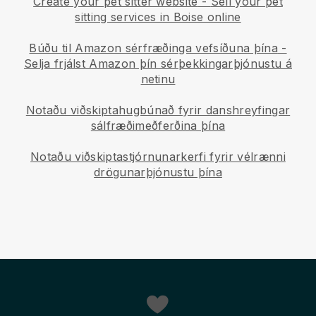
Create your pet sitter website
-
Sell your pet
sitting services in Boise online
Búðu til Amazon sérfræðinga vefsíðuna þína
-
Selja frjálst Amazon þín sérþekkingarþjónustu á
netinu
Notaðu viðskiptahugbúnað fyrir danshreyfingar
sálfræðimeðferðina þína
Notaðu viðskiptastjórnunarkerfi fyrir vélrænni
drögunarþjónustu þína