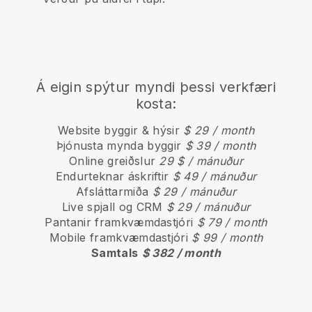
Á eigin spýtur myndi þessi verkfæri
kosta:
Website byggir & hýsir
$ 29 / month
Þjónusta mynda byggir
$ 39 / month
Online greiðslur
29 $ / mánuður
Endurteknar áskriftir
$ 49 / mánuður
Afsláttarmiða
$ 29 / mánuður
Live spjall og CRM
$ 29 / mánuður
Pantanir framkvæmdastjóri
$ 79 / month
Mobile framkvæmdastjóri
$ 99 / month
Samtals
$ 382 / month