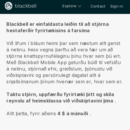
Explore
Contact
Sign in
Um okkur
Blackbell er einfaldasta leiðin til að stjórna
hestaferðir fyrirtækisins á farsíma
Við lifum í bláum heimi þar sem næstum allt gerist
á netinu.
Þess vegna þarftu að vera fær um að
stjórna knattspyrnufélaginu þínu hvar sem þú ert.
Með
Blackbell
Mobile App geturðu búið til vefsíðu
á netinu, stjórnað efni, greiðslum, þjónustu við
viðskiptavini og persónulegt dagatal allt á
snjallsímanum þínum hvenær sem er, hvar sem er.
Taktu stjórn, uppfærðu fyrirtæki þitt og skila
reynslu af heimsklassa við viðskiptavini þína
.
Allt þetta, fyrir aðeins
4 $ á mánuði
.