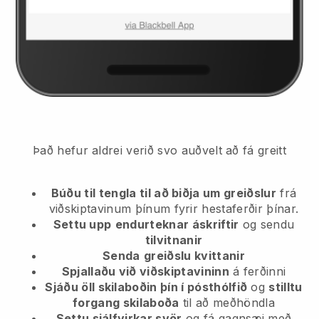
Það hefur aldrei verið svo auðvelt að fá greitt
Búðu til tengla til að biðja um greiðslur
frá
viðskiptavinum þínum
fyrir hestaferðir þínar.
Settu upp
endurteknar áskriftir
og sendu
tilvitnanir
Senda
greiðslu kvittanir
Spjallaðu við viðskiptavininn
á ferðinni
Sjáðu öll skilaboðin þín í pósthólfið
og
stilltu
forgang skilaboða
til að meðhöndla
Settu sjálfvirkar svör
og fá gagnsæi með