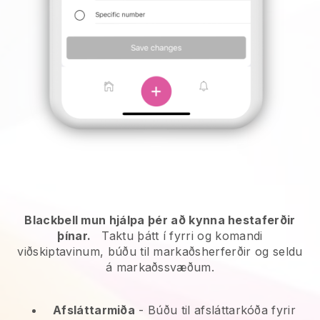
Blackbell mun hjálpa þér að kynna hestaferðir
þínar.
Taktu þátt í fyrri og komandi
viðskiptavinum, búðu til markaðsherferðir og seldu
á markaðssvæðum.
Afsláttarmiða
- Búðu til afsláttarkóða fyrir