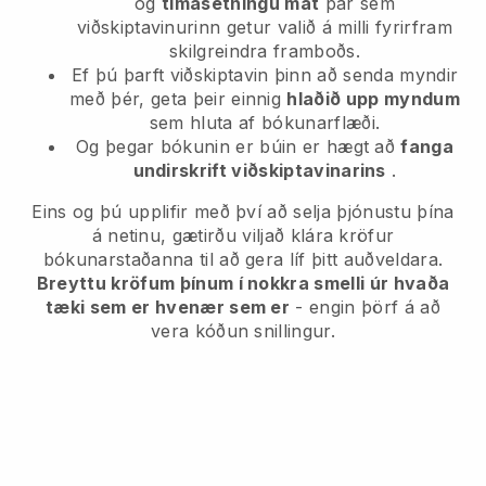
og
tímasetningu mát
þar sem
viðskiptavinurinn getur valið á milli fyrirfram
skilgreindra framboðs.
Ef þú þarft viðskiptavin þinn að senda myndir
með þér, geta þeir einnig
hlaðið upp myndum
sem hluta af bókunarflæði.
Og þegar bókunin er búin er hægt að
fanga
undirskrift viðskiptavinarins
.
Eins og þú upplifir með því að selja þjónustu þína
á netinu, gætirðu viljað klára kröfur
bókunarstaðanna til að gera líf þitt auðveldara.
Breyttu kröfum þínum í nokkra smelli úr hvaða
tæki sem er hvenær sem er
- engin þörf á að
vera kóðun snillingur.