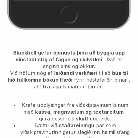
Blackbell
gefur þjónustu þína að byggja upp
einstakt stig af fágun og skilvirkni
. Það er
enginn eins og okkur.
Við höfum nóg af
leiðandi verkfæri
til að
búa til
hið fullkomna bókun flæði
fyrir hestaferðir þínar
,
allt frá snjallsímanum þínum.
Krafa upplýsingar frá viðskiptavinum þínum
með
kassa, magnvælum og textareitum
,
gera þessi reiti
skylt
eða ekki.
Bættu við
staðareiningu
þar sem
viðskiptavinurinn getur slegið inn heimilisfang