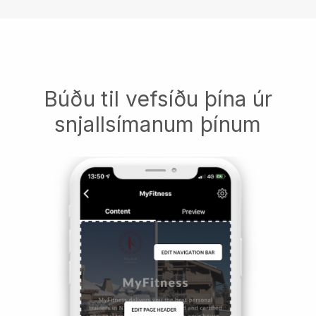
Búðu til vefsíðu þína úr
snjallsímanum þínum