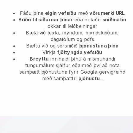
Fáðu þína
eigin vefsíðu
með
vörumerki URL
Búðu til síðurnar þínar
eða notaðu
sniðmátin
okkar til leiðbeiningar
Bæta við texta, myndum, myndskeiðum,
dagatölum og pdfs
Bættu við og sérsniðið
þjónustuna þína
Virkja
fjöltyngda vefsíðu
Breyttu
innihaldi þínu á mismunandi
tungumálum sjálfur eða með því að nota
samþætt þjónustuna fyrir Google-gervigreind
með samþættri
þjónustu
.