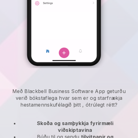
Með Blackbell Business Software App geturðu
verið bókstaflega hvar sem er og
starfrækja
hestamennskufélagið þitt
, ótrúlegt rétt?
Skoða og samþykkja fyrirmæli
viðskiptavina
Búðu til og sendu
tilvitnanir og