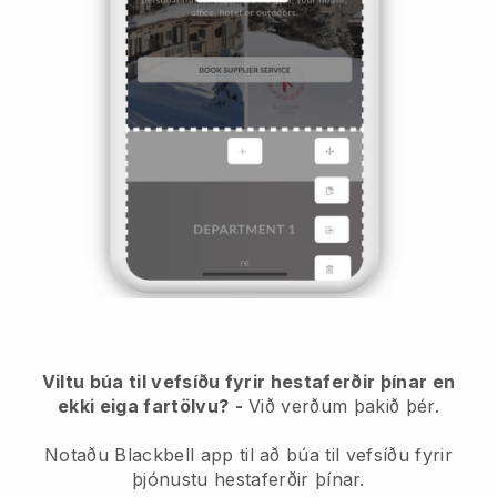
Viltu búa til vefsíðu fyrir hestaferðir þínar en
ekki eiga fartölvu?
-
Við verðum þakið þér.
Notaðu Blackbell app til að búa til vefsíðu fyrir
þjónustu hestaferðir þínar.