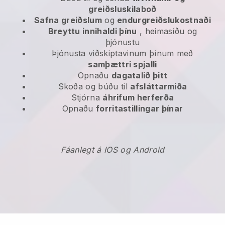
greiðsluskilaboð
Safna greiðslum
og
endurgreiðslukostnaði
Breyttu innihaldi þínu
, heimasíðu og
þjónustu
Þjónusta viðskiptavinum þínum með
samþættri spjalli
Opnaðu
dagatalið þitt
Skoða og búðu til
afsláttarmiða
Stjórna
áhrifum herferða
Opnaðu
forritastillingar þínar
Fáanlegt á IOS og Android