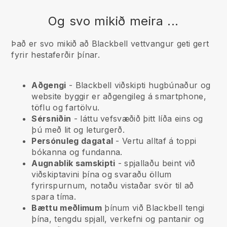
Og svo mikið meira ...
Það er svo mikið að Blackbell vettvangur geti gert
fyrir hestaferðir þínar.
Aðgengi
-
Blackbell
viðskipti hugbúnaður og
website byggir er aðgengileg á smartphone,
töflu og fartölvu.
Sérsniðin
- láttu vefsvæðið þitt líða eins og
þú með lit og leturgerð.
Persónuleg dagatal
- Vertu alltaf á toppi
bókanna og fundanna.
Augnablik samskipti
- spjallaðu beint við
viðskiptavini þína og svaraðu öllum
fyrirspurnum, notaðu vistaðar svör til að
spara tíma.
Bættu meðlimum
þínum við
Blackbell
tengi
þína, tengdu spjall, verkefni og pantanir og