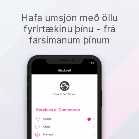
Hafa umsjón með öllu
fyrirtækinu þínu - frá
farsímanum þínum