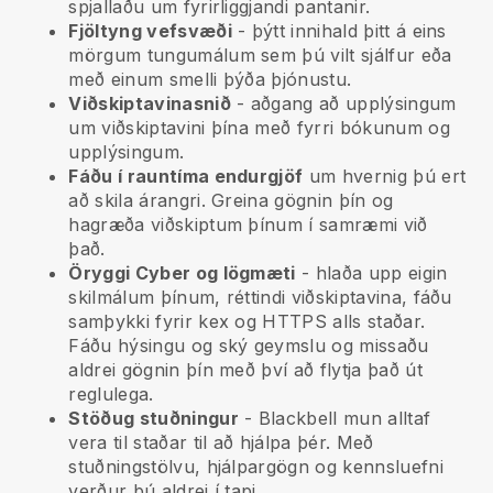
spjallaðu um fyrirliggjandi pantanir.
Fjöltyng vefsvæði
- þýtt innihald þitt á eins
mörgum tungumálum sem þú vilt sjálfur eða
með einum smelli þýða þjónustu.
Viðskiptavinasnið
- aðgang að upplýsingum
um viðskiptavini þína með fyrri bókunum og
upplýsingum.
Fáðu í rauntíma endurgjöf
um hvernig þú ert
að skila árangri. Greina gögnin þín og
hagræða viðskiptum þínum í samræmi við
það.
Öryggi Cyber og lögmæti
- hlaða upp eigin
skilmálum þínum, réttindi viðskiptavina, fáðu
samþykki fyrir kex og HTTPS alls staðar.
Fáðu hýsingu og ský geymslu og missaðu
aldrei gögnin þín með því að flytja það út
reglulega.
Stöðug stuðningur
-
Blackbell
mun alltaf
vera til staðar til að hjálpa þér. Með
stuðningstölvu, hjálpargögn og kennsluefni
verður þú aldrei í tapi.