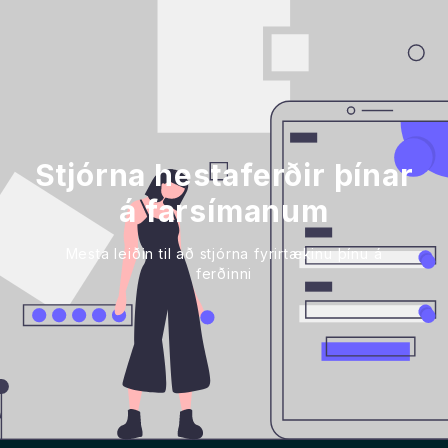
Stjórna hestaferðir þínar
á farsímanum
Mesta leiðin til að stjórna fyrirtækinu þínu á
ferðinni