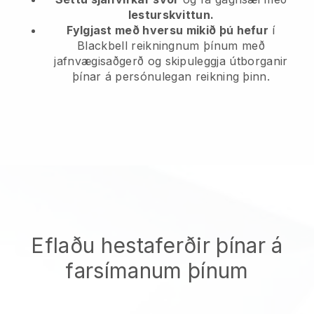
lesturskvittun.
Fylgjast með hversu mikið þú hefur
í
Blackbell reikningnum þínum með
jafnvægisaðgerð og skipuleggja útborganir
þínar á persónulegan reikning þinn.
Eflaðu hestaferðir þínar á
farsímanum þínum