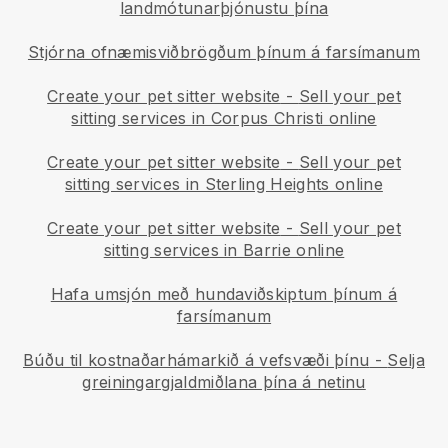
landmótunarþjónustu þína
Stjórna ofnæmisviðbrögðum þínum á farsímanum
Create your pet sitter website
-
Sell your pet
sitting services in Corpus Christi online
Create your pet sitter website
-
Sell your pet
sitting services in Sterling Heights online
Create your pet sitter website
-
Sell your pet
sitting services in Barrie online
Hafa umsjón með hundaviðskiptum þínum á
farsímanum
Búðu til kostnaðarhámarkið á vefsvæði þínu
-
Selja
greiningargjaldmiðlana þína á netinu