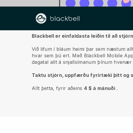
Um okkur
Blackbell er einfaldasta leiðin til að stj
Við lifum í bláum heimi þar sem næstum allt
hvar sem þú ert.
Með
Blackbell
Mobile App g
dagatal allt á snjallsímanum þínum hvenær
Taktu stjórn, uppfærðu fyrirtæki þitt og s
Allt þetta, fyrir aðeins
4 $ á mánuði
.