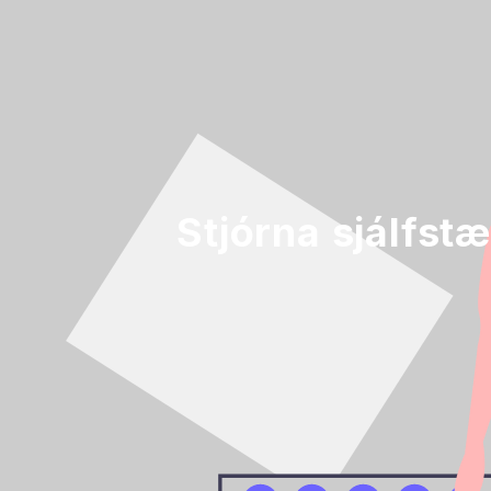
Stjórna sjálfstæ