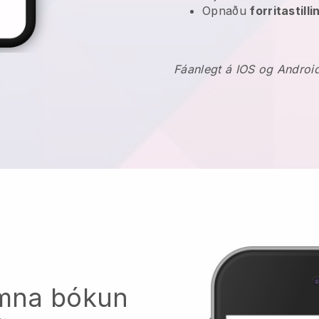
Opnaðu
forritastill
Fáanlegt á IOS og Androi
komna bókun