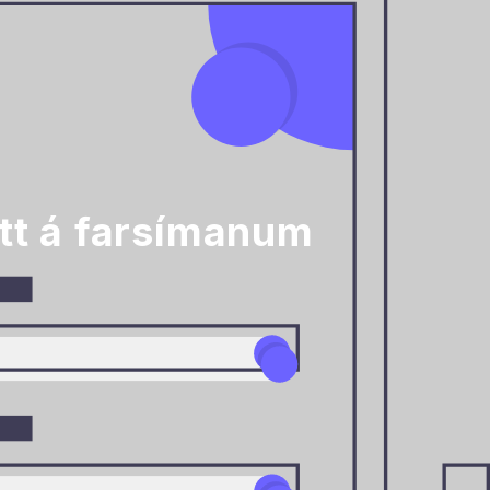
þitt á farsímanum