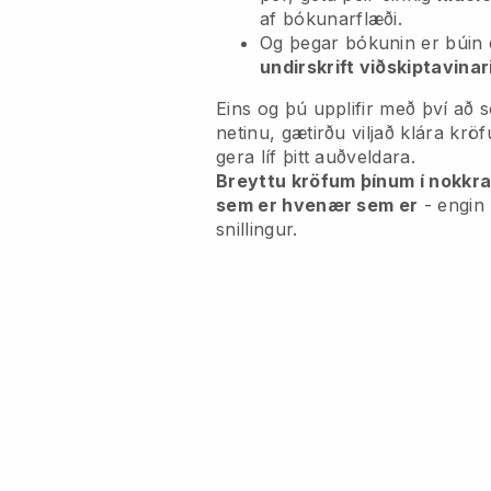
af bókunarflæði.
Og þegar bókunin er búin
undirskrift viðskiptavinar
Eins og þú upplifir með því að s
netinu, gætirðu viljað klára krö
gera líf þitt auðveldara.
Breyttu kröfum þínum í nokkra
sem er hvenær sem er
- engin
snillingur.