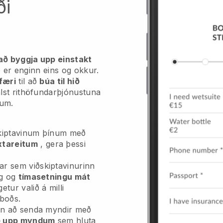
ði
að byggja upp einstakt
 er enginn eins og okkur.
færi
til að
búa til hið
jálst rithöfundarþjónustuna
num.
skiptavinum þínum með
xtareitum
, gera þessi
r sem viðskiptavinurinn
ng og
tímasetningu mát
etur valið á milli
mboðs.
inn að senda myndir með
ð upp myndum
sem hluta