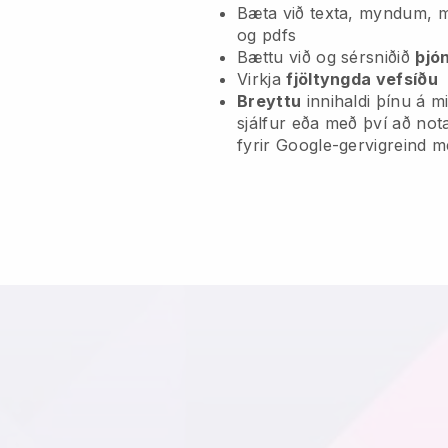
Bæta við texta, myndum, 
og pdfs
Bættu við og sérsniðið
þjó
Virkja
fjöltyngda vefsíðu
Breyttu
innihaldi þínu á 
sjálfur eða með því að no
fyrir Google-gervigreind 