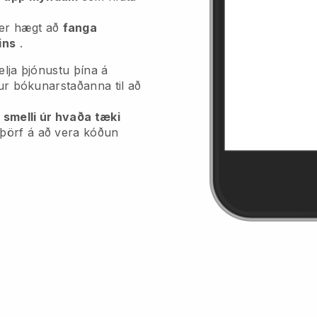
 er hægt að
fanga
ins
.
elja þjónustu þína á
fur bókunarstaðanna til að
 smelli úr hvaða tæki
 þörf á að vera kóðun