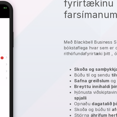
fyrirtækinu 
farsímanum
Með Blackbell Business S
bókstaflega hvar sem er
rithöfundafyrirtæki þitt
, ó
Skoða og samþykkja
Búðu til og sendu
ti
Safna greiðslum
o
Breyttu innihaldi þí
Þjónusta viðskipta
spjalli
Opnaðu
dagatalið þi
Skoða og búðu til
af
Stjórna
áhrifum her