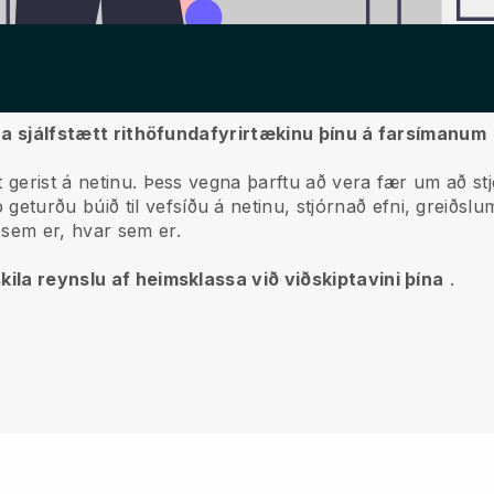
órna sjálfstætt rithöfundafyrirtækinu þínu á farsímanum
 gerist á netinu.
Þess vegna þarftu að vera fær um að stjó
eturðu búið til vefsíðu á netinu, stjórnað efni, greiðslu
 sem er, hvar sem er.
kila reynslu af heimsklassa við viðskiptavini þína
.