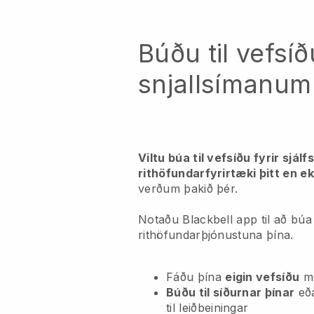
Búðu til vefsíð
snjallsímanum
Viltu búa til vefsíðu fyrir sjálf
rithöfundarfyrirtæki þitt en ek
verðum þakið þér.
Notaðu Blackbell app til að búa t
rithöfundarþjónustuna þína.
Fáðu þína
eigin vefsíðu
m
Búðu til síðurnar þínar
eð
til leiðbeiningar