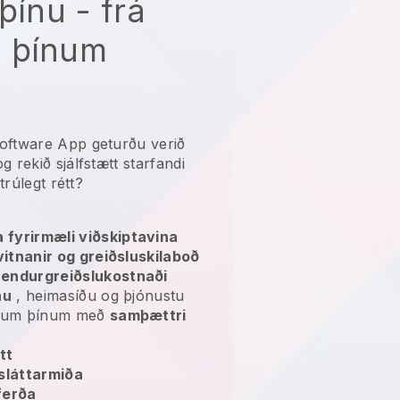
þínu - frá
 þínum
oftware App geturðu verið
 og
rekið sjálfstætt starfandi
trúlegt rétt?
 fyrirmæli viðskiptavina
lvitnanir og greiðsluskilaboð
g
endurgreiðslukostnaði
nu
, heimasíðu og þjónustu
vinum þínum með
samþættri
tt
sláttarmiða
ferða