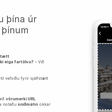
u þína úr
 þínum
stætt
ki eiga fartölvu?
-
Við
il vefsíðu fyrir sjálfstætt
eð
vörumerki URL
a notaðu
sniðmátin
okkar