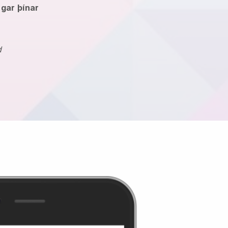
ingar þínar
d