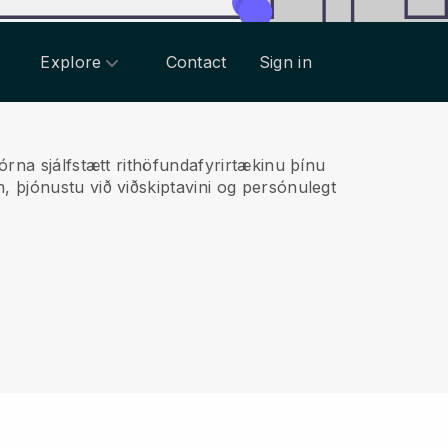
Explore
Contact
Sign in
rna sjálfstætt rithöfundafyrirtækinu þínu
m, þjónustu við viðskiptavini og persónulegt