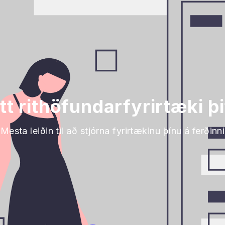
tt rithöfundarfyrirtæki 
Mesta leiðin til að stjórna fyrirtækinu þínu á ferðinni