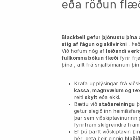
eða röðun flæ
Blackbell
gefur þjónustu þína 
stig af fágun og skilvirkni
. Það
Við höfum nóg af
leiðandi verk
fullkomna bókun flæði
fyrir fr
þína
, allt frá snjallsímanum þí
Krafa upplýsingar frá við
kassa, magnvælum og te
reiti
skylt
eða ekki.
Bættu við
staðareiningu
þa
getur slegið inn heimilisfa
þar sem viðskiptavinurinn g
fyrirfram skilgreindra fra
Ef þú þarft viðskiptavin þ
þér, geta þeir einnig
hlaði