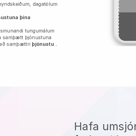
myndskeiðum, dagatölum
nustuna þína
mismunandi tungumálum
ta samþætt þjónustuna
með samþættri
þjónustu
.
Hafa umsjó